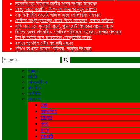
ময়মনসিংহের ত্রিশালে জাতীয় মৎস্য সপ্তাহ উদ্বোধন
‘মাছে-ভাতে বাঙালি’: বিশ্বে বাংলাদেশের নতুন জয়গান
এক নির্মাণাধীন ভবনেই আটকে আছে নোবিপ্রবির উন্নয়ন
ফেনীতে অপ্রাপ্তবয়স্ক মেয়ের বিয়ের আয়োজন, বাবাকে জরিমানা
শাড়ি পরে এলে ফুলমার্ক পাবে’, খুবির সেই শিক্ষকের আরেক কাণ্ড
কিস্তি সুরক্ষা কার্ডধারী ৮ শতাধিক পরিবারকে সহায়তা ওয়ালটন প্লাজার
তিন উপদেষ্টার সঙ্গে জামায়াতের সেক্রেটারির সাক্ষাৎ
বাগানে পড়েছিল নারীর গলাকাটা মরদেহ
পু‌লি‌শে বরখাস্ত চলমান প্রক্রিয়া: স্বরাষ্ট্র উপদেষ্টা
প্রচ্ছদ
জাতীয়
আন্তর্জাতিক
রাজনীতি
অর্থনীতি
সারাদেশ
ঢাকা
ময়মনসিংহ
চট্টগ্রাম
খুলনা
রংপুর
রাজশাহী