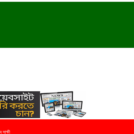
 সাক্ষী