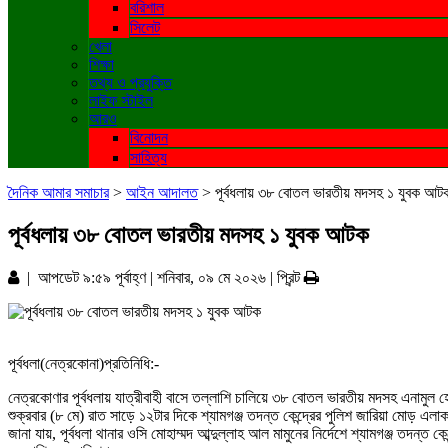
বরিশাল
সিলেট
খেলা
শিক্ষা
তথ্য ও প্রযুক্তি
লাইফ স্টাইল
আরও
বিনোদন
সাহিত্য
দৈনিক আমার সমাচার
>
আইন আদালত
>
পূর্বধলায় ৩৮ বোতল ভারতীয় মদসহ ১ যুবক আট
পূর্বধলায় ৩৮ বোতল ভারতীয় মদসহ ১ যুবক আটক
| আপডেট ৯:৫৯ পূর্বাহ্ণ | শনিবার, ০৯ মে ২০২৬ |
প্রিন্ট
পূর্বধলা(নেত্রকোনা)প্রতিনিধি:-
নেত্রকোণার পূর্বধলায় যাত্রীবাহী বাসে তল্লাশি চালিয়ে ৩৮ বোতল ভারতীয় মদসহ এনামুল হ
শুক্রবার (৮ মে) রাত সাড়ে ১২টার দিকে শ্যামগঞ্জ তদন্ত কেন্দ্রের পুলিশ জারিয়া মোড় 
জানা যায়, পূর্বধলা থানার ওসি মোহাম্মদ আব্দুল্লাহ আল মামুনের নির্দেশে শ্যামগঞ্জ তদন্ত