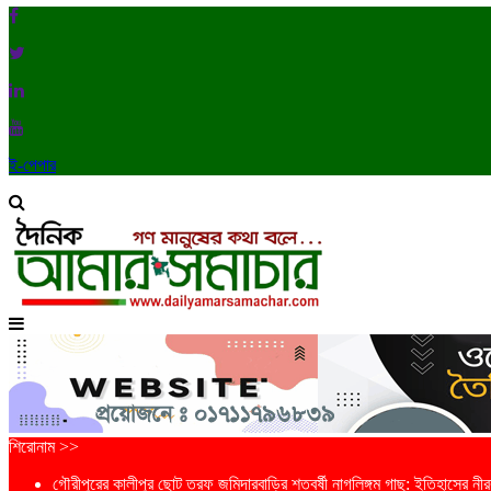
ই-পেপার
শিরোনাম >>
গৌরীপুরের কালীপুর ছোট তরফ জমিদারবাড়ির শতবর্ষী নাগলিঙ্গম গাছ: ইতিহাসের নীরব