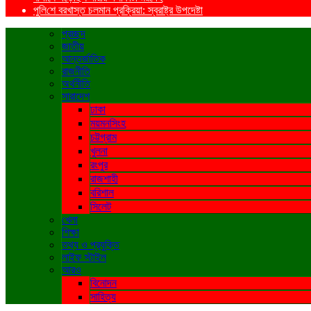
পু‌লি‌শে বরখাস্ত চলমান প্রক্রিয়া: স্বরাষ্ট্র উপদেষ্টা
প্রচ্ছদ
জাতীয়
আন্তর্জাতিক
রাজনীতি
অর্থনীতি
সারাদেশ
ঢাকা
ময়মনসিংহ
চট্টগ্রাম
খুলনা
রংপুর
রাজশাহী
বরিশাল
সিলেট
খেলা
শিক্ষা
তথ্য ও প্রযুক্তি
লাইফ স্টাইল
আরও
বিনোদন
সাহিত্য