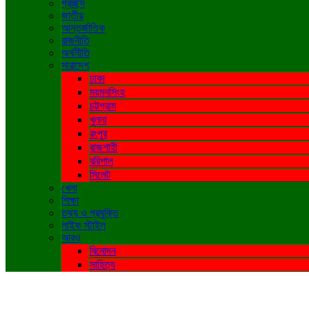
প্রচ্ছদ
জাতীয়
আন্তর্জাতিক
রাজনীতি
অর্থনীতি
সারাদেশ
ঢাকা
ময়মনসিংহ
চট্টগ্রাম
খুলনা
রংপুর
রাজশাহী
বরিশাল
সিলেট
খেলা
শিক্ষা
তথ্য ও প্রযুক্তি
লাইফ স্টাইল
আরও
বিনোদন
সাহিত্য