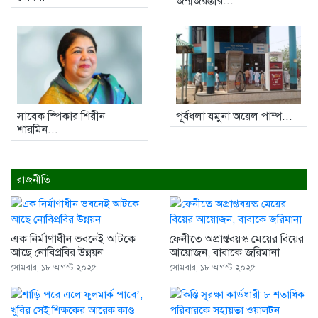
জন্মজয়ন্তীর...
নেত্রকোনায় নিজ বসত ঘরে গলা...
2 weeks আগে
ফ্যাসিস্টের দোসর চুপ্পুকে গ্রেফতার করে...
2 weeks আগে
সাবেক স্পিকার শিরীন
পূর্বধলা যমুনা অয়েল পাম্প...
শারমিন...
রাজনীতি
এক নির্মাণাধীন ভবনেই আটকে
ফেনীতে অপ্রাপ্তবয়স্ক মেয়ের বিয়ের
আছে নোবিপ্রবির উন্নয়ন
আয়োজন, বাবাকে জরিমানা
সোমবার, ১৮ আগস্ট ২০২৫
সোমবার, ১৮ আগস্ট ২০২৫