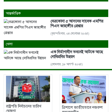
আন্তর্জাতিক
পূর্বধলায় বিয়ে বাড়িতে প্রেমিকার হানায়...
নেত্রকোনা ৫ আসনের সাবেক এমপির
1 week আগে
পিএস জাহাঙ্গীর গ্রেপ্তার
(বৃহস্পতিবার, ০৪ সেপ্টেম্বর ২০২৫)
পূর্বধলায় পুকুরের পানিতে ডুবে চার...
খেলা
2 weeks আগে
এক নির্মাণাধীন ভবনেই আটকে আছে
নোবিপ্রবির উন্নয়ন
পূর্বধলায় বিষপানের কিশোরের মৃত্যু
(সোমবার, ১৮ আগস্ট ২০২৫)
2 weeks আগে
মালিক সমিতি ও বাস সার্ভিস...
2 weeks আগে
রাষ্ট্রপতি নির্বাচনের তারিখ
ত্রিশালে জাতীয়ভাবে নজরুল
ঘোষণা