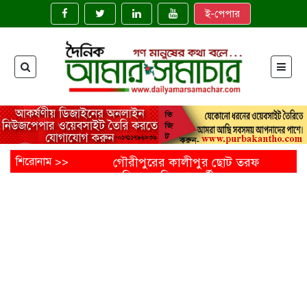
ই-পেপার
শিরোনাম >>
গৌরীপুরের কালীপুর ছোট তরফ
জমিদারবাড়ির শতবর্ষী
নাগলিঙ্গম গাছ: ইতিহাসের নীরব
সাক্ষী
ময়মনসিংহের ত্রিশালে জাতীয়
মৎস্য সপ্তাহ উদ্বোধন
‘মাছে-ভাতে বাঙালি’: বিশ্বে
বাংলাদেশের নতুন জয়গান
এক নির্মাণাধীন ভবনেই আটকে
আছে নোবিপ্রবির উন্নয়ন
ফেনীতে অপ্রাপ্তবয়স্ক মেয়ের