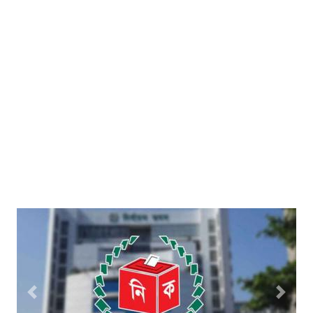
বিয়ের আয়োজন, বাবাকে
জরিমানা
শাড়ি পরে এলে ফুলমার্ক পাবে’,
খুবির সেই শিক্ষকের আরেক
কাণ্ড
কিস্তি সুরক্ষা কার্ডধারী ৮
শতাধিক পরিবারকে সহায়তা
ওয়ালটন প্লাজার
তিন উপদেষ্টার সঙ্গে জামায়াতের
সেক্রেটারির সাক্ষাৎ
বাগানে পড়েছিল নারীর
গলাকাটা মরদেহ
পু‌লি‌শে বরখাস্ত চলমান প্রক্রিয়া:
স্বরাষ্ট্র উপদেষ্টা
Previous
Next