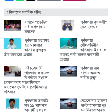
এ বিভাগের সর্বাধিক পঠিত
বাগানে পড়েছিল
পূর্বধলায় কৃষকলীগ
নারীর গলাকাটা
নেতা গ্রেপ্তার
মরদেহ
পূর্বধলায় হত্যাসহ
পূর্বধলায়
২০ মামলার
যৌথবাহিনীর
আসামি বুলবুল
অভিযানে ইয়াবা ও
মীর আবারো গ্রেপ্তার
অস্ত্রসহ নারী মাদক ব্যবসায়ী
গ্রেপ্তার
এইচ,এস,সি
পূর্বধলায় বাস
পরিক্ষার ফলাফল
চাপায় অজ্ঞাত
বিপর্যয়ের সংবাদ
নারীর মৃত্যু
প্রকাশ করায় সাংবাদিককে
অধ্যক্ষের হুমকি; সাংবাদিকদের
প্রতিবাদ
পূর্বধলায় ডাকাতি
নেত্রকোনায় হামলা
সহ ১৯ মামলার
পাল্টা হামলায় দুই
আসামী বুলবুল
জন নিহতঃ আহত