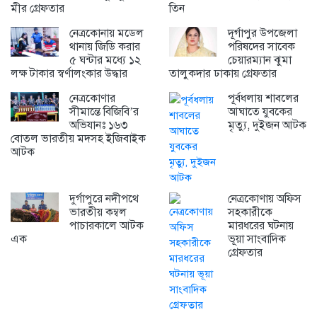
মীর গ্রেফতার
তিন
নেত্রকোনায় মডেল
দূর্গাপুর উপজেলা
থানায় জিডি করার
পরিষদের সাবেক
৫ ঘন্টার মধ্যে ১২
চেয়ারম্যান ঝুমা
লক্ষ টাকার স্বর্ণালংকার উদ্ধার
তালুকদার ঢাকায় গ্রেফতার
নেত্রকোণার
পূর্বধলায় শাবলের
সীমান্তে বিজিবি’র
আঘাতে যুবকের
অভিযানঃ ১৬৩
মৃত্যু, দুইজন আটক
বোতল ভারতীয় মদসহ ইজিবাইক
আটক
দুর্গাপুরে নদীপথে
নেত্রকোণায় অফিস
ভারতীয় কম্বল
সহকারীকে
পাচারকালে আটক
মারধরের ঘটনায়
এক
ভূয়া সাংবাদিক
গ্রেফতার