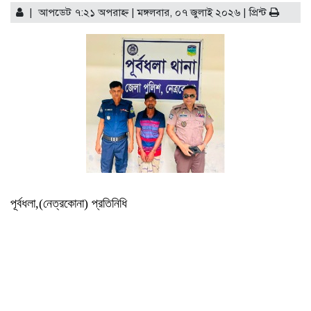
| আপডেট ৭:২১ অপরাহ্ণ | মঙ্গলবার, ০৭ জুলাই ২০২৬ |
বিয়ের আয়োজন, বাবাকে
প্রিন্ট
জরিমানা
শাড়ি পরে এলে ফুলমার্ক পাবে’,
খুবির সেই শিক্ষকের আরেক
কাণ্ড
কিস্তি সুরক্ষা কার্ডধারী ৮
শতাধিক পরিবারকে সহায়তা
ওয়ালটন প্লাজার
তিন উপদেষ্টার সঙ্গে জামায়াতের
সেক্রেটারির সাক্ষাৎ
বাগানে পড়েছিল নারীর
গলাকাটা মরদেহ
পু‌লি‌শে বরখাস্ত চলমান প্রক্রিয়া:
স্বরাষ্ট্র উপদেষ্টা
পূর্বধলা,(নেত্রকোনা) প্রতিনিধি