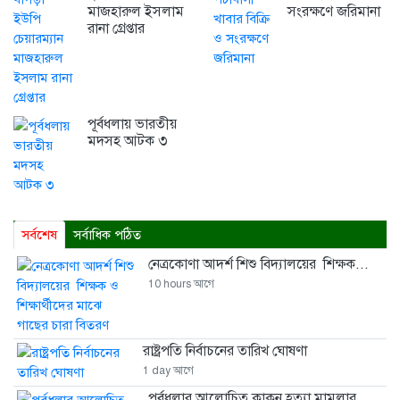
মাজহারুল ইসলাম
সংরক্ষণে জরিমানা
রানা গ্রেপ্তার
পূর্বধলায় ভারতীয়
মদসহ আটক ৩
সর্বশেষ
সর্বাধিক পঠিত
নেত্রকোণা আদর্শ শিশু বিদ্যালয়ের শিক্ষক...
10 hours আগে
রাষ্ট্রপতি নির্বাচনের তারিখ ঘোষণা
1 day আগে
পূর্বধলার আলোচিত কাকন হত্যা মামলার ...