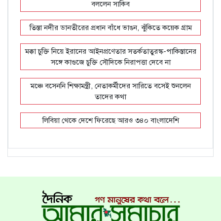
বললেন সাকিব
তিস্তা নদীর ডানতীরের প্রধান বাঁধে ভাঙন, ঝুঁকিতে কয়েক গ্রাম
মক্কা চুক্তি নিয়ে ইরানের আইনপ্রণেতার সতর্কতাতুরস্ক-পাকিস্তানের
সঙ্গে কাগুজে চুক্তি সৌদিকে নিরাপত্তা দেবে না
মঞ্চে বসেননি শিক্ষামন্ত্রী, নেতাকর্মীদের সারিতে বসেই শুনলেন
তাদের কথা
লিবিয়া থেকে দে‌শে ফি‌রে‌ছে আরও ৩৪০ বাংলাদেশি