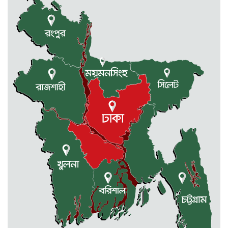
নেত্রকোনায় নিজ বসত ঘরে গলা...
2 weeks আগে
ফ্যাসিস্টের দোসর চুপ্পুকে গ্রেফতার করে...
2 weeks আগে