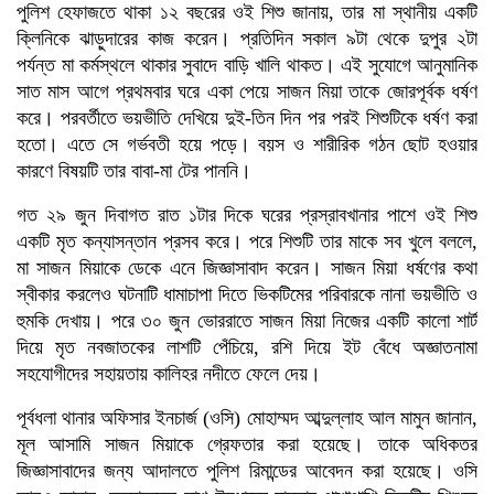
পুলিশ হেফাজতে থাকা ১২ বছরের ওই শিশু জানায়, তার মা স্থানীয় একটি
ক্লিনিকে ঝাড়ুদারের কাজ করেন। প্রতিদিন সকাল ৯টা থেকে দুপুর ২টা
পর্যন্ত মা কর্মস্থলে থাকার সুবাদে বাড়ি খালি থাকত। এই সুযোগে আনুমানিক
সাত মাস আগে প্রথমবার ঘরে একা পেয়ে সাজন মিয়া তাকে জোরপূর্বক ধর্ষণ
করে। পরবর্তীতে ভয়ভীতি দেখিয়ে দুই-তিন দিন পর পরই শিশুটিকে ধর্ষণ করা
হতো। এতে সে গর্ভবতী হয়ে পড়ে। বয়স ও শারীরিক গঠন ছোট হওয়ার
কারণে বিষয়টি তার বাবা-মা টের পাননি।
গত ২৯ জুন দিবাগত রাত ১টার দিকে ঘরের প্রস্রাবখানার পাশে ওই শিশু
একটি মৃত কন্যাসন্তান প্রসব করে। পরে শিশুটি তার মাকে সব খুলে বললে,
মা সাজন মিয়াকে ডেকে এনে জিজ্ঞাসাবাদ করেন। সাজন মিয়া ধর্ষণের কথা
স্বীকার করলেও ঘটনাটি ধামাচাপা দিতে ভিকটিমের পরিবারকে নানা ভয়ভীতি ও
হুমকি দেখায়। পরে ৩০ জুন ভোররাতে সাজন মিয়া নিজের একটি কালো শার্ট
দিয়ে মৃত নবজাতকের লাশটি পেঁচিয়ে, রশি দিয়ে ইট বেঁধে অজ্ঞাতনামা
সহযোগীদের সহায়তায় কালিহর নদীতে ফেলে দেয়।
পূর্বধলা থানার অফিসার ইনচার্জ (ওসি) মোহাম্মদ আব্দুল্লাহ আল মামুন জানান,
মূল আসামি সাজন মিয়াকে গ্রেফতার করা হয়েছে। তাকে অধিকতর
জিজ্ঞাসাবাদের জন্য আদালতে পুলিশ রিমান্ডের আবেদন করা হয়েছে। ওসি