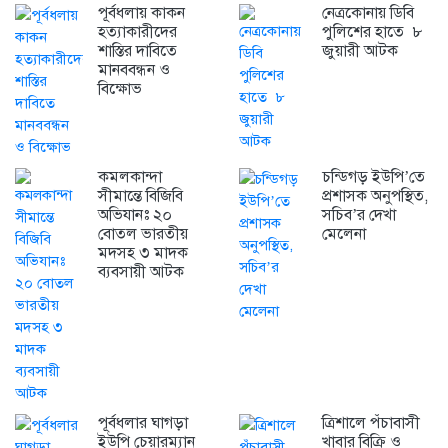
পূর্বধলায় কাকন
নেত্রকোনায় ডিবি
হত্যাকারীদের
পুলিশের হাতে ৮
শাস্তির দাবিতে
জুয়ারী আটক
মানববন্ধন ও
বিক্ষোভ
কমলকান্দা
চন্ডিগড় ইউপি’তে
সীমান্তে বিজিবি
প্রশাসক অনুপস্থিত,
অভিযানঃ ২০
সচিব’র দেখা
বোতল ভারতীয়
মেলেনা
মদসহ ৩ মাদক
ব্যবসায়ী আটক
পূর্বধলার ঘাগড়া
ত্রিশালে পঁচাবাসী
ইউপি চেয়ারম্যান
খাবার বিক্রি ও