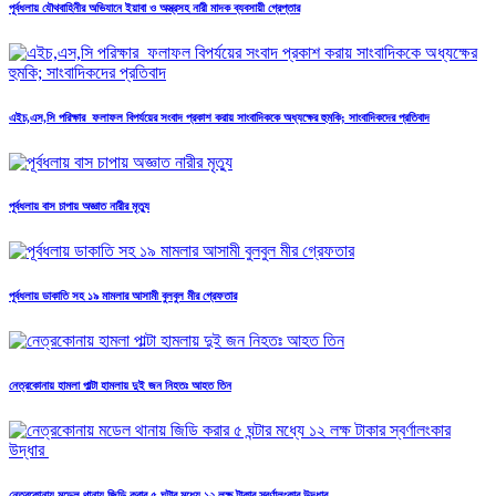
পূর্বধলায় যৌথবাহিনীর অভিযানে ইয়াবা ও অস্ত্রসহ নারী মাদক ব্যবসায়ী গ্রেপ্তার
এইচ,এস,সি পরিক্ষার ফলাফল বিপর্যয়ের সংবাদ প্রকাশ করায় সাংবাদিককে অধ্যক্ষের হুমকি; সাংবাদিকদের প্রতিবাদ
পূর্বধলায় বাস চাপায় অজ্ঞাত নারীর মৃত্যু
পূর্বধলায় ডাকাতি সহ ১৯ মামলার আসামী বুলবুল মীর গ্রেফতার
নেত্রকোনায় হামলা পাল্টা হামলায় দুই জন নিহতঃ আহত তিন
নেত্রকোনায় মডেল থানায় জিডি করার ৫ ঘন্টার মধ্যে ১২ লক্ষ টাকার স্বর্ণালংকার উদ্ধার