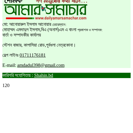
মো: আনোয়ারুল ইসলাম আনোয়ার
চেয়ারম্যান:
মোহাম্মদ এমদাদুল ইসলাম,বিএ (অনার্স)এম এ বাংলা
প্রকাশক ও সম্পাদক:
বার্তা ও সম্পাদকীয় কার্যালয়
স্টেশন বাজার, কাপাসিয়া রোড,পূর্বধলা নেত্রকোনা।
হেল্প লাইনঃ
01711176181
E-mail:
amdadul398@gmail.com
কারিগরি সহোগিতায় :
Shahin.bd
120