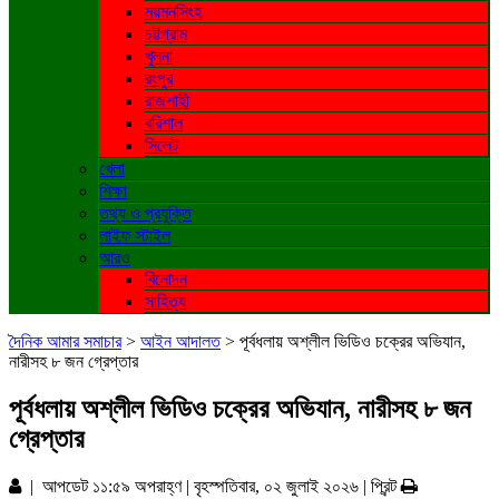
ময়মনসিংহ
চট্টগ্রাম
খুলনা
রংপুর
রাজশাহী
বরিশাল
সিলেট
খেলা
শিক্ষা
তথ্য ও প্রযুক্তি
লাইফ স্টাইল
আরও
বিনোদন
সাহিত্য
দৈনিক আমার সমাচার
>
আইন আদালত
>
পূর্বধলায় অশ্লীল ভিডিও চক্রের অভিযান,
নারীসহ ৮ জন গ্রেপ্তার
পূর্বধলায় অশ্লীল ভিডিও চক্রের অভিযান, নারীসহ ৮ জন
গ্রেপ্তার
| আপডেট ১১:৫৯ অপরাহ্ণ | বৃহস্পতিবার, ০২ জুলাই ২০২৬ |
প্রিন্ট