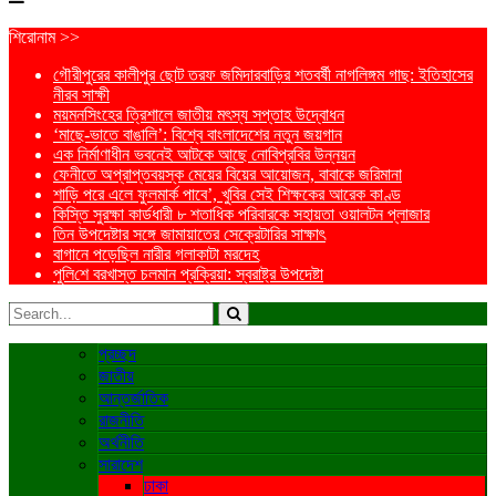
শিরোনাম >>
গৌরীপুরের কালীপুর ছোট তরফ জমিদারবাড়ির শতবর্ষী নাগলিঙ্গম গাছ: ইতিহাসের
নীরব সাক্ষী
ময়মনসিংহের ত্রিশালে জাতীয় মৎস্য সপ্তাহ উদ্বোধন
‘মাছে-ভাতে বাঙালি’: বিশ্বে বাংলাদেশের নতুন জয়গান
এক নির্মাণাধীন ভবনেই আটকে আছে নোবিপ্রবির উন্নয়ন
ফেনীতে অপ্রাপ্তবয়স্ক মেয়ের বিয়ের আয়োজন, বাবাকে জরিমানা
শাড়ি পরে এলে ফুলমার্ক পাবে’, খুবির সেই শিক্ষকের আরেক কাণ্ড
কিস্তি সুরক্ষা কার্ডধারী ৮ শতাধিক পরিবারকে সহায়তা ওয়ালটন প্লাজার
তিন উপদেষ্টার সঙ্গে জামায়াতের সেক্রেটারির সাক্ষাৎ
বাগানে পড়েছিল নারীর গলাকাটা মরদেহ
পু‌লি‌শে বরখাস্ত চলমান প্রক্রিয়া: স্বরাষ্ট্র উপদেষ্টা
প্রচ্ছদ
জাতীয়
আন্তর্জাতিক
রাজনীতি
অর্থনীতি
সারাদেশ
ঢাকা