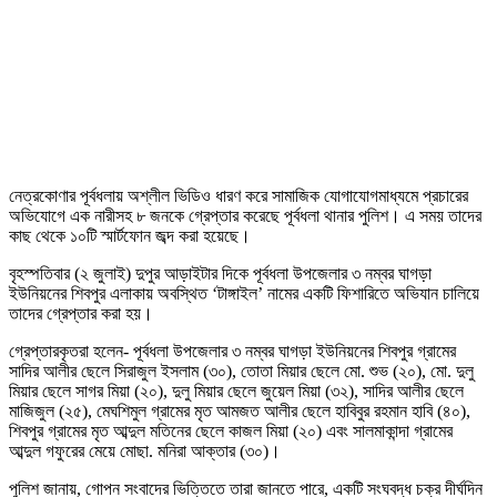
নেত্রকোণার পূর্বধলায় অশ্লীল ভিডিও ধারণ করে সামাজিক যোগাযোগমাধ্যমে প্রচারের
অভিযোগে এক নারীসহ ৮ জনকে গ্রেপ্তার করেছে পূর্বধলা থানার পুলিশ। এ সময় তাদের
কাছ থেকে ১০টি স্মার্টফোন জব্দ করা হয়েছে।
বৃহস্পতিবার (২ জুলাই) দুপুর আড়াইটার দিকে পূর্বধলা উপজেলার ৩ নম্বর ঘাগড়া
ইউনিয়নের শিবপুর এলাকায় অবস্থিত ‘টাঙ্গাইল’ নামের একটি ফিশারিতে অভিযান চালিয়ে
তাদের গ্রেপ্তার করা হয়।
গ্রেপ্তারকৃতরা হলেন- পূর্বধলা উপজেলার ৩ নম্বর ঘাগড়া ইউনিয়নের শিবপুর গ্রামের
সাদির আলীর ছেলে সিরাজুল ইসলাম (৩০), তোতা মিয়ার ছেলে মো. শুভ (২০), মো. দুলু
মিয়ার ছেলে সাগর মিয়া (২০), দুলু মিয়ার ছেলে জুয়েল মিয়া (৩২), সাদির আলীর ছেলে
মাজিজুল (২৫), মেঘশিমুল গ্রামের মৃত আমজত আলীর ছেলে হাবিবুর রহমান হাবি (৪০),
শিবপুর গ্রামের মৃত আব্দুল মতিনের ছেলে কাজল মিয়া (২০) এবং সালমাকান্দা গ্রামের
আব্দুল গফুরের মেয়ে মোছা. মনিরা আক্তার (৩০)।
পুলিশ জানায়, গোপন সংবাদের ভিত্তিতে তারা জানতে পারে, একটি সংঘবদ্ধ চক্র দীর্ঘদিন