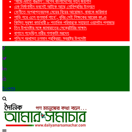
‘মাছে-ভাতে বাঙালি’: বিশ্বে বাংলাদেশের নতুন জয়গান
এক নির্মাণাধীন ভবনেই আটকে আছে নোবিপ্রবির উন্নয়ন
ফেনীতে অপ্রাপ্তবয়স্ক মেয়ের বিয়ের আয়োজন, বাবাকে জরিমানা
শাড়ি পরে এলে ফুলমার্ক পাবে’, খুবির সেই শিক্ষকের আরেক কাণ্ড
কিস্তি সুরক্ষা কার্ডধারী ৮ শতাধিক পরিবারকে সহায়তা ওয়ালটন প্লাজার
তিন উপদেষ্টার সঙ্গে জামায়াতের সেক্রেটারির সাক্ষাৎ
বাগানে পড়েছিল নারীর গলাকাটা মরদেহ
পু‌লি‌শে বরখাস্ত চলমান প্রক্রিয়া: স্বরাষ্ট্র উপদেষ্টা
ই-পেপার