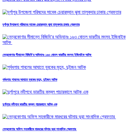
দূর্গাপুর উপজেলা পরিষদের সাবেক চেয়ারম্যান ঝুমা তালুকদার ঢাকায় গ্রেফতার
নেত্রকোণার সীমান্তে বিজিবি’র অভিযানঃ ১৬৩ বোতল ভারতীয় মদসহ ইজিবাইক আটক
পূর্বধলায় শাবলের আঘাতে যুবকের মৃত্যু, দুইজন আটক
দুর্গাপুরে নদীপথে ভারতীয় কম্বল পাচারকালে আটক এক
নেত্রকোণায় অফিস সহকারীকে মারধরের ঘটনায় ভূয়া সাংবাদিক গ্রেফতার