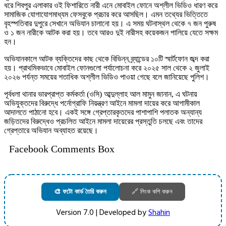
ধরে শিবপুর এলাকার ওই ফিশারিতে নারী এনে মোবাইল ফোনে অশ্লীল ভিডিও ধারণ করে
সামাজিক যোগাযোগমাধ্যম ফেসবুকে প্রচার করে আসছিল। এমন তথ্যের ভিত্তিতে
বৃহস্পতিবার দুপুরে সেখানে অভিযান চালানো হয়। এ সময় ঘটনাস্থল থেকে ৭ জন পুরুষ
ও ১ জন নারীকে আটক করা হয়। তবে আরও দুই নারীসহ কয়েকজন পালিয়ে যেতে সক্ষম
হন।
অভিযানকালে আটক ব্যক্তিদের কাছ থেকে বিভিন্ন ব্র্যান্ডের ১০টি স্মার্টফোন জব্দ করা
হয়। প্রাথমিকভাবে মোবাইল ফোনগুলো পর্যালোচনা করে ২০২৫ সাল থেকে ২ জুলাই
২০২৬ পর্যন্ত সময়ের শতাধিক অশ্লীল ভিডিও পাওয়া গেছে বলে জানিয়েছে পুলিশ।
পূর্বধলা থানার ভারপ্রাপ্ত কর্মকর্তা (ওসি) আব্দুল্লাহ আল মামুন জানান, এ ঘটনায়
অভিযুক্তদের বিরুদ্ধে পর্নোগ্রাফি নিয়ন্ত্রণ আইনে মামলা দায়ের করে আগামীকাল
আদালতে পাঠানো হবে। একই সঙ্গে গ্রেপ্তারকৃতদের পাশাপাশি পলাতক অন্যান্য
জড়িতদের বিরুদ্ধেও প্রচলিত আইনে মামলা দায়েরের প্রস্তুতি চলছে এবং তাদের
গ্রেপ্তারে অভিযান অব্যাহত রয়েছে।
Facebook Comments Box
🎨 ফটো কার্ড তৈরি করুন
🔗 লিংক কপি করুন
Version 7.0 | Developed by
Shahin