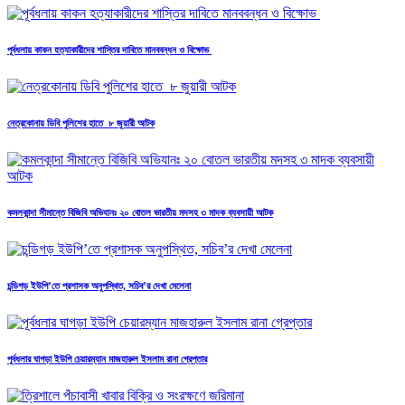
পূর্বধলায় কাকন হত্যাকারীদের শাস্তির দাবিতে মানববন্ধন ও বিক্ষোভ
নেত্রকোনায় ডিবি পুলিশের হাতে ৮ জুয়ারী আটক
কমলকান্দা সীমান্তে বিজিবি অভিযানঃ ২০ বোতল ভারতীয় মদসহ ৩ মাদক ব্যবসায়ী আটক
চন্ডিগড় ইউপি’তে প্রশাসক অনুপস্থিত, সচিব’র দেখা মেলেনা
পূর্বধলার ঘাগড়া ইউপি চেয়ারম্যান মাজহারুল ইসলাম রানা গ্রেপ্তার