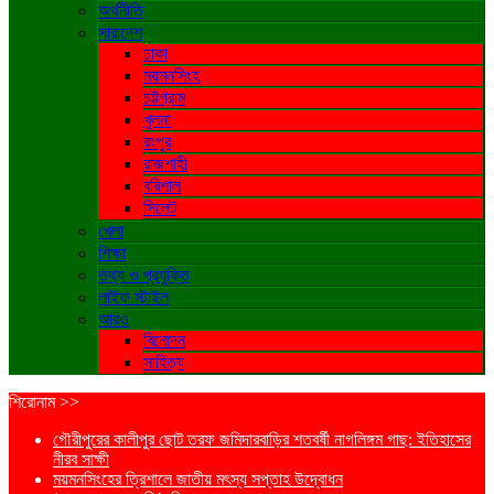
অর্থনীতি
সারাদেশ
ঢাকা
ময়মনসিংহ
চট্টগ্রাম
খুলনা
রংপুর
রাজশাহী
বরিশাল
সিলেট
খেলা
শিক্ষা
তথ্য ও প্রযুক্তি
লাইফ স্টাইল
আরও
বিনোদন
সাহিত্য
শিরোনাম >>
গৌরীপুরের কালীপুর ছোট তরফ জমিদারবাড়ির শতবর্ষী নাগলিঙ্গম গাছ: ইতিহাসের
নীরব সাক্ষী
ময়মনসিংহের ত্রিশালে জাতীয় মৎস্য সপ্তাহ উদ্বোধন