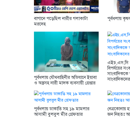
বাগানে পড়েছিল নারীর গলাকাটা
পূর্বধলায় কৃষ
মরদেহ
এইচ,এস,সি 
বিপর্যয়ের সং
সাংবাদিককে অ
পূর্বধলায় যৌথবাহিনীর অভিযানে ইয়াবা
সাংবাদিকদের 
ও অস্ত্রসহ নারী মাদক ব্যবসায়ী গ্রেপ্তার
পূর্বধলায় ডাকাতি সহ ১৯ মামলার
নেত্রকোনায় হ
আসামী বুলবুল মীর গ্রেফতার
জন নিহতঃ আ