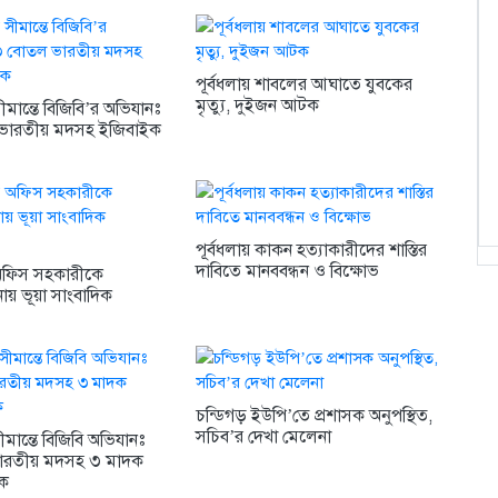
পূর্বধলায় শাবলের আঘাতে যুবকের
মৃত্যু, দুইজন আটক
ীমান্তে বিজিবি’র অভিযানঃ
ভারতীয় মদসহ ইজিবাইক
পূর্বধলায় কাকন হত্যাকারীদের শাস্তির
দাবিতে মানববন্ধন ও বিক্ষোভ
 অফিস সহকারীকে
ায় ভূয়া সাংবাদিক
চন্ডিগড় ইউপি’তে প্রশাসক অনুপস্থিত,
সচিব’র দেখা মেলেনা
মান্তে বিজিবি অভিযানঃ
ারতীয় মদসহ ৩ মাদক
টক