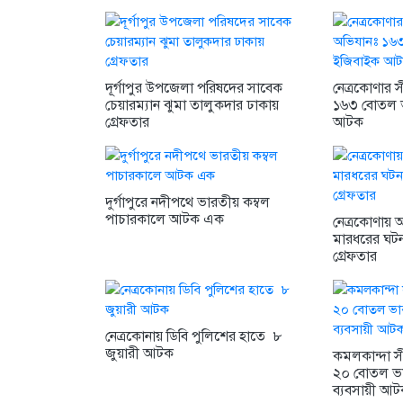
দূর্গাপুর উপজেলা পরিষদের সাবেক
নেত্রকোণার স
চেয়ারম্যান ঝুমা তালুকদার ঢাকায়
১৬৩ বোতল 
গ্রেফতার
আটক
দুর্গাপুরে নদীপথে ভারতীয় কম্বল
পাচারকালে আটক এক
নেত্রকোণায়
মারধরের ঘটন
গ্রেফতার
নেত্রকোনায় ডিবি পুলিশের হাতে ৮
জুয়ারী আটক
কমলকান্দা সী
২০ বোতল ভ
ব্যবসায়ী আ