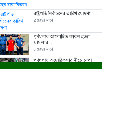
রাষ্ট্রপতি নির্বাচনের তারিখ ঘোষণা
2 days আগে
পূর্বধলার আলোচিত কাকন হত্যা
মামলার ...
5 days আগে
পূর্বধলায় অটোরিকশার নীচে চাপা
.
পড়ে...
7 days আগে
পূর্বধলায় বিয়ে বাড়িতে প্রেমিকার
হানায়...
1 week আগে
পূর্বধলায় পুকুরের পানিতে ডুবে চার...
2 weeks আগে
পূর্বধলায় বিষপানের কিশোরের মৃত্যু
2 weeks আগে