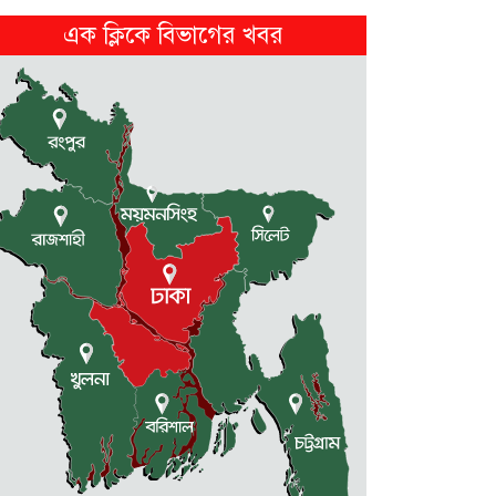
এক ক্লিকে বিভাগের খবর
মালিক সমিতি ও বাস সার্ভিস...
2 weeks আগে
নেত্রকোনায় নিজ বসত ঘরে গলা...
2 weeks আগে
ফ্যাসিস্টের দোসর চুপ্পুকে গ্রেফতার
করে...
2 weeks আগে