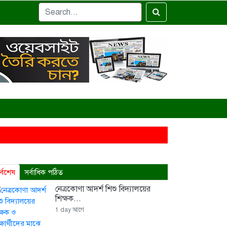
 নতুন জয়গান
র আয়োজন, বাবাকে জরিমানা
র্বশেষ
সর্বাধিক পঠিত
 ৮ শতাধিক পরিবারকে সহায়তা ওয়ালটন প্লাজার
নেত্রকোণা আদর্শ শিশু বিদ্যালয়ের
শিক্ষক...
হ
1 day আগে