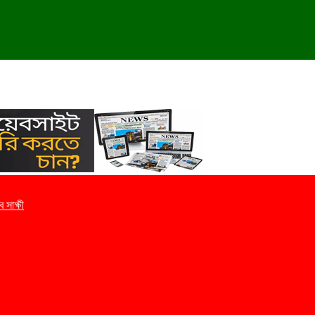
 সাক্ষী