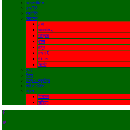
আন্তর্জাতিক
রাজনীতি
অর্থনীতি
সারাদেশ
ঢাকা
ময়মনসিংহ
চট্টগ্রাম
খুলনা
রংপুর
রাজশাহী
বরিশাল
সিলেট
খেলা
শিক্ষা
তথ্য ও প্রযুক্তি
লাইফ স্টাইল
আরও
বিনোদন
সাহিত্য