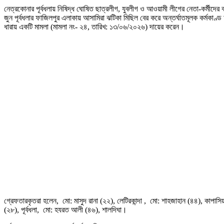
নেত্রকোনার পূর্বধলায় নিষিদ্ধ ঘোষিত ছাত্রলীগ, যুবলীগ ও আওয়ামী লীগের নেতা-কর্মীদ
জুন পূর্বধলার ফাজিলপুর এলাকায় আসামিরা ঝটিকা মিছিল বের করে অন্তর্ঘাতমূলক কর্মকা
ধারায় একটি মামলা (মামলা নং- ২৪, তারিখ: ১৩/০৬/২০২৬) দায়ের করেন।
গ্রেফতারকৃতরা হলেন, মো: মাসুদ রানা (২২), লেটিরকান্দা , মো: শাহজাহান (৪৪), কাপাসিয
(২৮), পূর্বধলা, মো: হযরত আলী (৪৬), শালদিঘা।