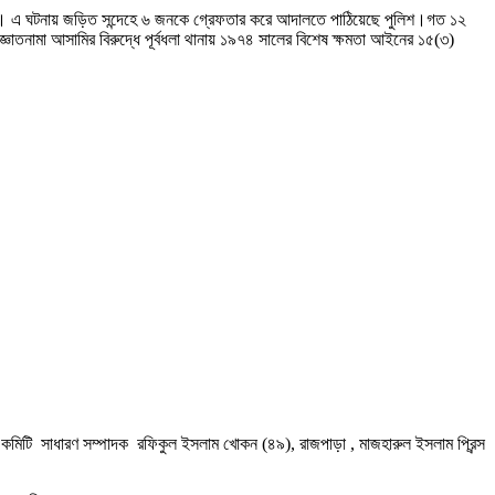
 হয়েছে। এ ঘটনায় জড়িত সন্দেহে ৬ জনকে গ্রেফতার করে আদালতে পাঠিয়েছে পুলিশ।গত ১২
ঞাতনামা আসামির বিরুদ্ধে পূর্বধলা থানায় ১৯৭৪ সালের বিশেষ ক্ষমতা আইনের ১৫(৩)
ীয় কমিটি সাধারণ সম্পাদক রফিকুল ইসলাম খোকন (৪৯), রাজপাড়া , মাজহারুল ইসলাম প্রিন্স