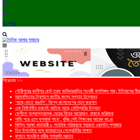
ই-পেপার
শিরোনাম >>
গৌরীপুরের কালীপুর ছোট তরফ জমিদারবাড়ির শতবর্ষী নাগলিঙ্গম গাছ: ইতিহাসের নীরব
ময়মনসিংহের ত্রিশালে জাতীয় মৎস্য সপ্তাহ উদ্বোধন
‘মাছে-ভাতে বাঙালি’: বিশ্বে বাংলাদেশের নতুন জয়গান
এক নির্মাণাধীন ভবনেই আটকে আছে নোবিপ্রবির উন্নয়ন
ফেনীতে অপ্রাপ্তবয়স্ক মেয়ের বিয়ের আয়োজন, বাবাকে জরিমানা
শাড়ি পরে এলে ফুলমার্ক পাবে’, খুবির সেই শিক্ষকের আরেক কাণ্ড
কিস্তি সুরক্ষা কার্ডধারী ৮ শতাধিক পরিবারকে সহায়তা ওয়ালটন প্লাজার
তিন উপদেষ্টার সঙ্গে জামায়াতের সেক্রেটারির সাক্ষাৎ
বাগানে পড়েছিল নারীর গলাকাটা মরদেহ