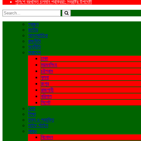
পু‌লি‌শে বরখাস্ত চলমান প্রক্রিয়া: স্বরাষ্ট্র উপদেষ্টা
প্রচ্ছদ
জাতীয়
আন্তর্জাতিক
রাজনীতি
অর্থনীতি
সারাদেশ
ঢাকা
ময়মনসিংহ
চট্টগ্রাম
খুলনা
রংপুর
রাজশাহী
বরিশাল
সিলেট
খেলা
শিক্ষা
তথ্য ও প্রযুক্তি
লাইফ স্টাইল
আরও
বিনোদন