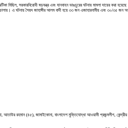
ের ঝটিকা মিছিল, সরকারবিরোধী ষড়যন্ত্র এবং যানবাহন ভাঙচুরের ঘটনায় মামলা দায়ের করা
ণ্ড চালায়। এ ঘটনায় সৈয়দ জাহাঙ্গীর আলম বাদী হয়ে ৩৩ জন এজাহারনামীয় এবং ৩০/৩৫ জন অজ্
়া, আতাউর রহমান (৪৫), জামাইকোনা, বাংলাদেশ মুক্তিযোদ্ধা আওয়ামী প্রজন্মলীগ, কেন্দ্র