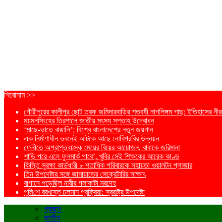
শিরোনাম >>
গৌরীপুরের কালীপুর ছোট তরফ জমিদারবাড়ির শতবর্ষী নাগলিঙ্গম গাছ: ইতিহাসের নীরব
ময়মনসিংহের ত্রিশালে জাতীয় মৎস্য সপ্তাহ উদ্বোধন
‘মাছে-ভাতে বাঙালি’: বিশ্বে বাংলাদেশের নতুন জয়গান
এক নির্মাণাধীন ভবনেই আটকে আছে নোবিপ্রবির উন্নয়ন
ফেনীতে অপ্রাপ্তবয়স্ক মেয়ের বিয়ের আয়োজন, বাবাকে জরিমানা
শাড়ি পরে এলে ফুলমার্ক পাবে’, খুবির সেই শিক্ষকের আরেক কাণ্ড
কিস্তি সুরক্ষা কার্ডধারী ৮ শতাধিক পরিবারকে সহায়তা ওয়ালটন প্লাজার
তিন উপদেষ্টার সঙ্গে জামায়াতের সেক্রেটারির সাক্ষাৎ
বাগানে পড়েছিল নারীর গলাকাটা মরদেহ
পু‌লি‌শে বরখাস্ত চলমান প্রক্রিয়া: স্বরাষ্ট্র উপদেষ্টা
প্রচ্ছদ
জাতীয়