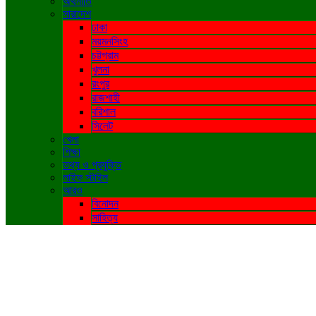
অর্থনীতি
সারাদেশ
ঢাকা
ময়মনসিংহ
চট্টগ্রাম
খুলনা
রংপুর
রাজশাহী
বরিশাল
সিলেট
খেলা
শিক্ষা
তথ্য ও প্রযুক্তি
লাইফ স্টাইল
আরও
বিনোদন
সাহিত্য