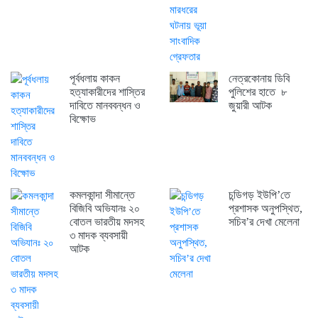
পূর্বধলায় কাকন
নেত্রকোনায় ডিবি
হত্যাকারীদের শাস্তির
পুলিশের হাতে ৮
দাবিতে মানববন্ধন ও
জুয়ারী আটক
বিক্ষোভ
কমলকান্দা সীমান্তে
চন্ডিগড় ইউপি’তে
বিজিবি অভিযানঃ ২০
প্রশাসক অনুপস্থিত,
বোতল ভারতীয় মদসহ
সচিব’র দেখা মেলেনা
৩ মাদক ব্যবসায়ী
আটক