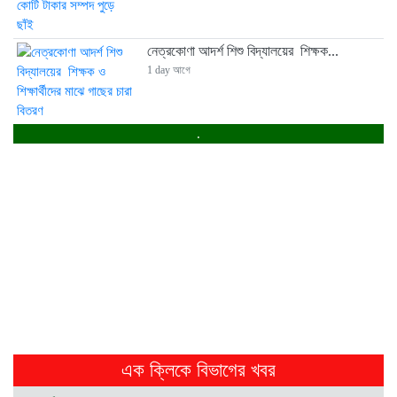
নেত্রকোণা আদর্শ শিশু বিদ্যালয়ের শিক্ষক...
1 day আগে
.
রাষ্ট্রপতি নির্বাচনের তারিখ ঘোষণা
2 days আগে
পূর্বধলার আলোচিত কাকন হত্যা মামলার ...
5 days আগে
পূর্বধলায় অটোরিকশার নীচে চাপা পড়ে...
7 days আগে
পূর্বধলায় বিয়ে বাড়িতে প্রেমিকার হানায়...
1 week আগে
এক ক্লিকে বিভাগের খবর