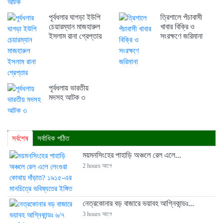
পূর্বধলার ঘাগড়া ইউপি
ত্রিশালে পঁচাবাসী
চেয়ারম্যান মাজহারুল
খাবার বিক্রি ও
ইসলাম রানা গ্রেপ্তার
সংরক্ষণে জরিমানা
পূর্বধলায় ভারতীয়
মদসহ আটক ৩
সর্বশেষ
সর্বাধিক পঠিত
ময়মনসিংহের পাহাড়ি অঞ্চলে রেল এলে...
2 hours আগে
নেত্রকোনার বড় বাজারে ভয়াবহ আগ্নিকান্ডঃ...
3 hours আগে