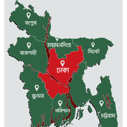
পূর্বধলায় পুকুরের পানিতে ডুবে চার...
2 weeks আগে
পূর্বধলায় বিষপানের কিশোরের মৃত্যু
2 weeks আগে
মালিক সমিতি ও বাস সার্ভিস...
2 weeks আগে