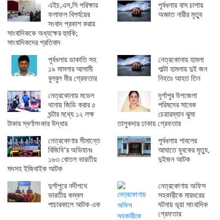
এইচ,এস,সি পরিক্ষার
পূর্বধলায় বাস চাপায়
ফলাফল বিপর্যয়ের
অজ্ঞাত নারীর মৃত্যু
সংবাদ প্রকাশ করায়
সাংবাদিককে অধ্যক্ষের হুমকি;
সাংবাদিকদের প্রতিবাদ
পূর্বধলায় ডাকাতি সহ
নেত্রকোনায় হামলা
১৯ মামলার আসামী
পাল্টা হামলায় দুই জন
বুলবুল মীর গ্রেফতার
নিহতঃ আহত তিন
নেত্রকোনায় মডেল
দূর্গাপুর উপজেলা
থানায় জিডি করার ৫
পরিষদের সাবেক
ঘন্টার মধ্যে ১২ লক্ষ
চেয়ারম্যান ঝুমা
টাকার স্বর্ণালংকার উদ্ধার
তালুকদার ঢাকায় গ্রেফতার
নেত্রকোণার সীমান্তে
পূর্বধলায় শাবলের
বিজিবি’র অভিযানঃ
আঘাতে যুবকের মৃত্যু,
১৬৩ বোতল ভারতীয়
দুইজন আটক
মদসহ ইজিবাইক আটক
দুর্গাপুরে নদীপথে
নেত্রকোণায় অফিস
ভারতীয় কম্বল
সহকারীকে মারধরের
পাচারকালে আটক এক
ঘটনায় ভূয়া সাংবাদিক
গ্রেফতার