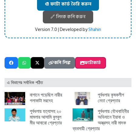
🎨 ফটো কার্ড তৈরি করুন
🔗 লিংক কপি করুন
Version 7.0 | Developed by
Shahin
কপি লিঙ্ক
ফটোকার্ড
এ বিভাগের সর্বাধিক পঠিত
বাগানে পড়েছিল নারীর
পূর্বধলায় কৃষকলীগ
গলাকাটা মরদেহ
নেতা গ্রেপ্তার
পূর্বধলায় হত্যাসহ ২০
পূর্বধলায় যৌথবাহিনীর
মামলার আসামি বুলবুল
অভিযানে ইয়াবা ও
মীর আবারো গ্রেপ্তার
অস্ত্রসহ নারী মাদক
ব্যবসায়ী গ্রেপ্তার