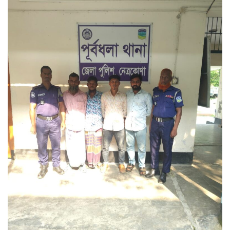
কিস্তি সুরক্ষা কার্ডধারী ৮ শতাধিক
পরিবারকে সহায়তা ওয়ালটন প্লাজার
তিন উপদেষ্টার সঙ্গে জামায়াতের
সেক্রেটারির সাক্ষাৎ
বাগানে পড়েছিল নারীর গলাকাটা মরদেহ
পু‌লি‌শে বরখাস্ত চলমান প্রক্রিয়া:
স্বরাষ্ট্র উপদেষ্টা