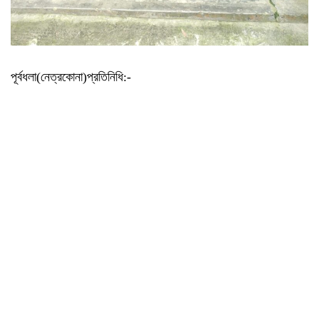
পূর্বধলা(নেত্রকোনা)প্রতিনিধি:-