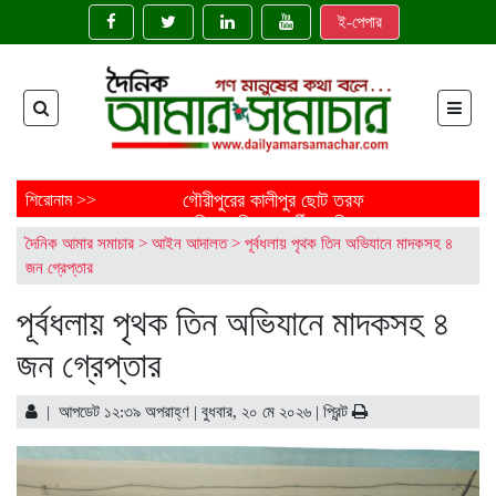
ই-পেপার
গৌরীপুরের কালীপুর ছোট তরফ
শিরোনাম >>
জমিদারবাড়ির শতবর্ষী নাগলিঙ্গম গাছ:
দৈনিক আমার সমাচার
>
আইন আদালত
>
পূর্বধলায় পৃথক তিন অভিযানে মাদকসহ ৪
ইতিহাসের নীরব সাক্ষী
জন গ্রেপ্তার
ময়মনসিংহের ত্রিশালে জাতীয় মৎস্য
সপ্তাহ উদ্বোধন
পূর্বধলায় পৃথক তিন অভিযানে মাদকসহ ৪
‘মাছে-ভাতে বাঙালি’: বিশ্বে বাংলাদেশের
নতুন জয়গান
জন গ্রেপ্তার
এক নির্মাণাধীন ভবনেই আটকে আছে
নোবিপ্রবির উন্নয়ন
ফেনীতে অপ্রাপ্তবয়স্ক মেয়ের বিয়ের
| আপডেট ১২:৩৯ অপরাহ্ণ | বুধবার, ২০ মে ২০২৬ |
প্রিন্ট
আয়োজন, বাবাকে জরিমানা
শাড়ি পরে এলে ফুলমার্ক পাবে’, খুবির
সেই শিক্ষকের আরেক কাণ্ড