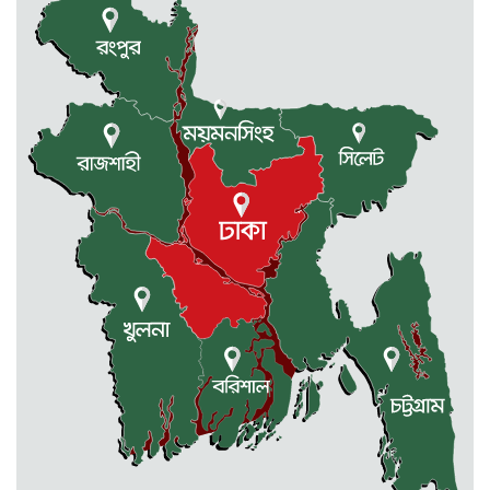
পূর্বধলায় পুকুরের পানিতে ডুবে চার...
2 weeks আগে
পূর্বধলায় বিষপানের কিশোরের মৃত্যু
2 weeks আগে
মালিক সমিতি ও বাস সার্ভিস...
2 weeks আগে