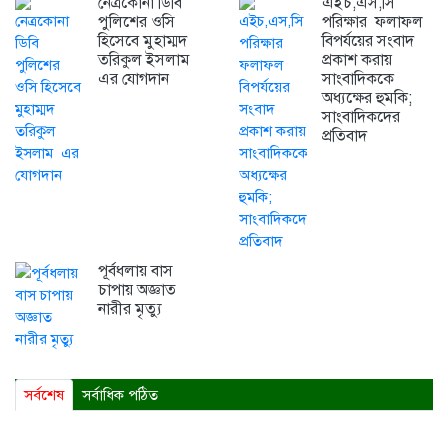
নেত্রকোনা ডিবি
এইচ,এস,সি
পুলিশের ওসি
পরিক্ষার ফলাফল
হিসেবে মুহাম্মদ
বিপর্যয়ের সংবাদ
তরিকুল ইসলাম
প্রকাশ করায়
এর যোগদান
সাংবাদিককে
অধ্যক্ষের হুমকি;
সাংবাদিকদের
প্রতিবাদ
পূর্বধলায় বাস
চাপায় অজ্ঞাত
নারীর মৃত্যু
সর্বশেষ
সর্বাধিক পঠিত