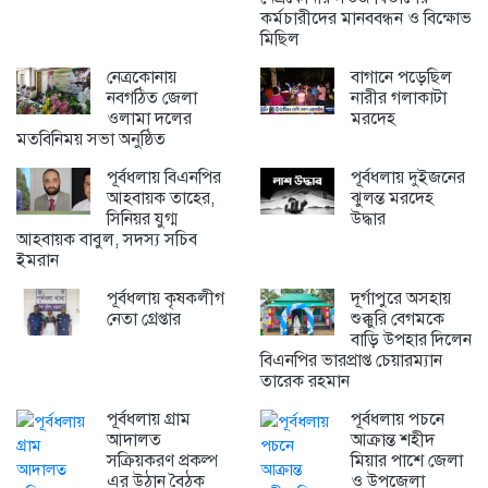
কর্মচারীদের মানববন্ধন ও বিক্ষোভ
মিছিল
নেত্রকোনায়
বাগানে পড়েছিল
নবগঠিত জেলা
নারীর গলাকাটা
ওলামা দলের
মরদেহ
মতবিনিময় সভা অনুষ্ঠিত
পূর্বধলায় বিএনপির
পূর্বধলায় দুইজনের
আহবায়ক তাহের,
ঝুলন্ত মরদেহ
সিনিয়র যুগ্ম
উদ্ধার
আহবায়ক বাবুল, সদস্য সচিব
ইমরান
পূর্বধলায় কৃষকলীগ
দূর্গাপুরে অসহায়
নেতা গ্রেপ্তার
শুক্কুরি বেগমকে
বাড়ি উপহার দিলেন
বিএনপির ভারপ্রাপ্ত চেয়ারম্যান
তারেক রহমান
পূর্বধলায় গ্রাম
পূর্বধলায় পচনে
আদালত
আক্রান্ত শহীদ
সক্রিয়করণ প্রকল্প
মিয়ার পাশে জেলা
এর উঠান বৈঠক
ও উপজেলা