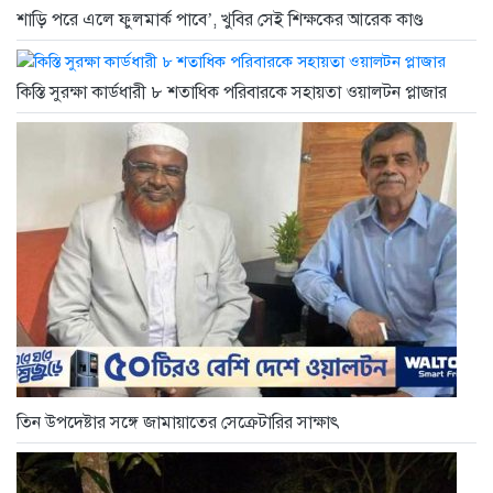
শাড়ি পরে এলে ফুলমার্ক পাবে’, খুবির সেই শিক্ষকের আরেক কাণ্ড
কিস্তি সুরক্ষা কার্ডধারী ৮ শতাধিক পরিবারকে সহায়তা ওয়ালটন প্লাজার
তিন উপদেষ্টার সঙ্গে জামায়াতের সেক্রেটারির সাক্ষাৎ