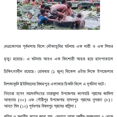
শাড়ি পরে এলে ফুলমার্ক পাবে’,
খুবির সেই শিক্ষকের আরেক
কাণ্ড
কিস্তি সুরক্ষা কার্ডধারী ৮
শতাধিক পরিবারকে সহায়তা
ওয়ালটন প্লাজার
তিন উপদেষ্টার সঙ্গে জামায়াতের
সেক্রেটারির সাক্ষাৎ
বাগানে পড়েছিল নারীর
নেত্রকোণার পূর্বধলায় বিলে নৌকাডুবির ঘটনায় এক নারী ও এক শিশুর
গলাকাটা মরদেহ
পু‌লি‌শে বরখাস্ত চলমান প্রক্রিয়া:
মৃত্যু হয়েছে। এ ঘটনায় আরও এক কিশোরী আহত হয়ে হাসপাতালে
স্বরাষ্ট্র উপদেষ্টা
চিকিৎসাধীন রয়েছে। রোববার (১ জুন) বিকেল ৪টার দিকে উপজেলার
বিশকাকুনি ইউনিয়নের বিষমপুর এলাকার চিকনি বিলে এ দুর্ঘটনা ঘটে।
নিহতরা হলেন ময়মনসিংহের তারাকান্দা উপজেলার কলোহরি গ্রামের জামিলা
আক্তার (৩০) এবং গৌরীপুর উপজেলার হাসনপুর গ্রামের নুসরাত (৮)।
আহত মিম (১২) পূর্বধলার বিষমপুর গ্রামের বাসিন্দা।
পুলিশ ও স্থানীয় সূত্রে জানা যায়, বেড়াতে আসা আত্মীয়-স্বজনসহ ৫ থেকে