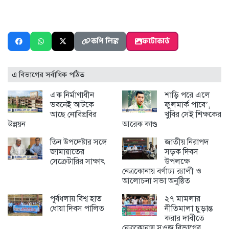
কপি লিঙ্ক
ফটোকার্ড
এ বিভাগের সর্বাধিক পঠিত
এক নির্মাণাধীন
শাড়ি পরে এলে
ভবনেই আটকে
ফুলমার্ক পাবে’,
আছে নোবিপ্রবির
খুবির সেই শিক্ষকের
উন্নয়ন
আরেক কাণ্ড
তিন উপদেষ্টার সঙ্গে
জাতীয় নিরাপদ
জামায়াতের
সড়ক দিবস
সেক্রেটারির সাক্ষাৎ
উপলক্ষে
নেত্রকোনায় বর্ণাঢ্য র‍্যালী ও
আলোচনা সভা অনুষ্ঠিত
পূর্বধলায় বিশ্ব হাত
২৭ মামলার
ধোয়া দিবস পালিত
নীতিমালা চুড়ান্ত
করার দাবীতে
নেত্রকোনায় সওজ বিভাগের