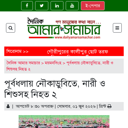
ই-পেপার
শিরোনাম >>
গৌরীপুরের কালীপুর ছোট তরফ
জমিদারবাড়ির শতবর্ষী
দৈনিক আমার সমাচার
>
ময়মনসিংহ
>
পূর্বধলায় নৌকাডুবিতে, নারী ও
নাগলিঙ্গম গাছ: ইতিহাসের নীরব
শিশুসহ নিহত ২
সাক্ষী
ময়মনসিংহের ত্রিশালে জাতীয়
পূর্বধলায় নৌকাডুবিতে, নারী ও
মৎস্য সপ্তাহ উদ্বোধন
‘মাছে-ভাতে বাঙালি’: বিশ্বে
শিশুসহ নিহত ২
বাংলাদেশের নতুন জয়গান
এক নির্মাণাধীন ভবনেই আটকে
আছে নোবিপ্রবির উন্নয়ন
| আপডেট ৮:৩০ অপরাহ্ণ | সোমবার, ০১ জুন ২০২৬ |
প্রিন্ট
ফেনীতে অপ্রাপ্তবয়স্ক মেয়ের
বিয়ের আয়োজন, বাবাকে
জরিমানা