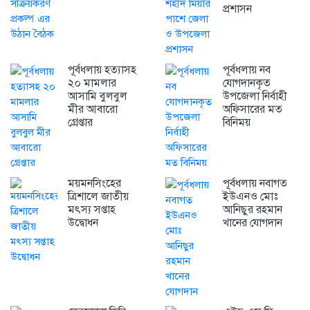
প্রশাসন
পূর্বধলায় হত্যাসহ
পূর্বধলায় নব
২০ মামলার
যোগদানকৃত
আসামি বুলবুল
উপজেলা নির্বাহী
মীর আবারো
অফিসারের মত
গ্রেপ্তার
বিনিময়
ময়মনসিংহের
পূর্বধলায় নবাগত
ত্রিশালে জাতীয়
ইউএনও মোঃ
মৎস্য সপ্তাহ
আনিছুর রহমান
উদ্বোধন
খানের যোগদান