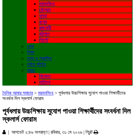
ময়মনসিংহ
চট্টগ্রাম
খুলনা
রংপুর
রাজশাহী
বরিশাল
সিলেট
খেলা
শিক্ষা
তথ্য ও প্রযুক্তি
লাইফ স্টাইল
আরও
বিনোদন
সাহিত্য
দৈনিক আমার সমাচার
>
ময়মনসিংহ
>
পূর্বধলায় উচ্চশিক্ষায় সুযোগ পাওয়া শিক্ষার্থীদের
সংবর্ধনা দিল স্কলার্স ফোরাম
পূর্বধলায় উচ্চশিক্ষায় সুযোগ পাওয়া শিক্ষার্থীদের সংবর্ধনা দিল
স্কলার্স ফোরাম
| আপডেট ২:৪৬ অপরাহ্ণ | রবিবার, ৩১ মে ২০২৬ |
প্রিন্ট