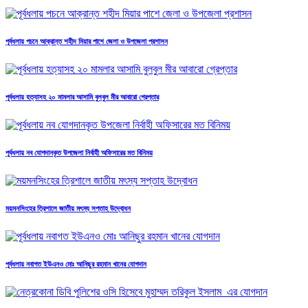
পূর্বধলায় পচনে আক্রান্ত শহীদ মিয়ার পাশে জেলা ও উপজেলা প্রশাসন
পূর্বধলায় হত্যাসহ ২০ মামলার আসামি বুলবুল মীর আবারো গ্রেপ্তার
পূর্বধলায় নব যোগদানকৃত উপজেলা নির্বাহী অফিসারের মত বিনিময়
ময়মনসিংহের ত্রিশালে জাতীয় মৎস্য সপ্তাহ উদ্বোধন
পূর্বধলায় নবাগত ইউএনও মোঃ আনিছুর রহমান খানের যোগদান