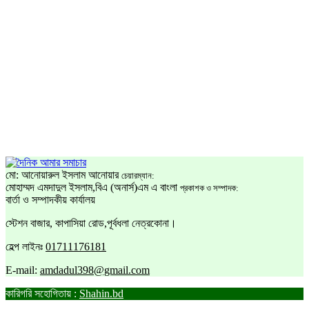
মো: আনোয়ারুল ইসলাম আনোয়ার
চেয়ারম্যান:
মোহাম্মদ এমদাদুল ইসলাম,বিএ (অনার্স)এম এ বাংলা
প্রকাশক ও সম্পাদক:
বার্তা ও সম্পাদকীয় কার্যালয়
স্টেশন বাজার, কাপাসিয়া রোড,পূর্বধলা নেত্রকোনা।
হেল্প লাইনঃ
01711176181
E-mail:
amdadul398@gmail.com
কারিগরি সহোগিতায় :
Shahin.bd