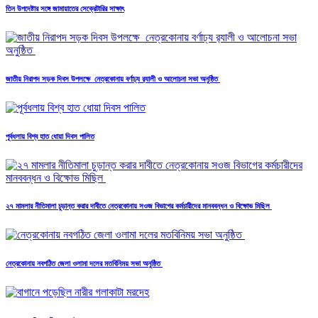
তিন উপদেষ্টার সঙ্গে জামায়াতের সেক্রেটারির সাক্ষাৎ
জাতীয় নিরাপদ সড়ক দিবস উপলক্ষে নেত্রকোনায় বর্ণাঢ্য র‍্যালী ও আলোচনা সভা অনুষ্ঠিত
পূর্বধলায় বিশ্ব হাত ধোয়া দিবস পালিত
২৭ মামলার নীতিমালা চুড়ান্ত করার দাবীতে নেত্রকোনায় সওজ বিভাগের কর্মচারীদের মানববন্ধন ও বিক্ষোভ মিছিল
নেত্রকোনায় নবগঠিত জেলা ওলামা দলের মতবিনিময় সভা অনুষ্ঠিত