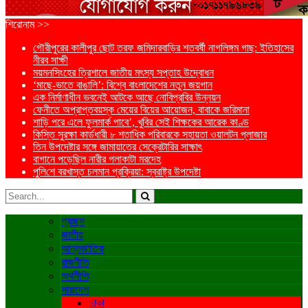
শিরোনাম >>
গৌরীপুরের কালীপুর ছোট তরফ জমিদারবাড়ির শতবর্ষী নাগলিঙ্গম গাছ: ইতিহাসের
নীরব সাক্ষী
ময়মনসিংহের ত্রিশালে জাতীয় মৎস্য সপ্তাহ উদ্বোধন
‘মাছে-ভাতে বাঙালি’: বিশ্বে বাংলাদেশের নতুন জয়গান
এক নির্মাণাধীন ভবনেই আটকে আছে নোবিপ্রবির উন্নয়ন
ফেনীতে অপ্রাপ্তবয়স্ক মেয়ের বিয়ের আয়োজন, বাবাকে জরিমানা
শাড়ি পরে এলে ফুলমার্ক পাবে’, খুবির সেই শিক্ষকের আরেক কাণ্ড
কিস্তি সুরক্ষা কার্ডধারী ৮ শতাধিক পরিবারকে সহায়তা ওয়ালটন প্লাজার
তিন উপদেষ্টার সঙ্গে জামায়াতের সেক্রেটারির সাক্ষাৎ
বাগানে পড়েছিল নারীর গলাকাটা মরদেহ
পু‌লি‌শে বরখাস্ত চলমান প্রক্রিয়া: স্বরাষ্ট্র উপদেষ্টা
প্রচ্ছদ
জাতীয়
আন্তর্জাতিক
রাজনীতি
অর্থনীতি
সারাদেশ
ঢাকা