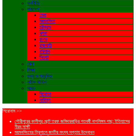
অর্থনীতি
সারাদেশ
ঢাকা
ময়মনসিংহ
চট্টগ্রাম
খুলনা
রংপুর
রাজশাহী
বরিশাল
সিলেট
খেলা
শিক্ষা
তথ্য ও প্রযুক্তি
লাইফ স্টাইল
আরও
বিনোদন
সাহিত্য
শিরোনাম >>
গৌরীপুরের কালীপুর ছোট তরফ জমিদারবাড়ির শতবর্ষী নাগলিঙ্গম গাছ: ইতিহাসের
নীরব সাক্ষী
ময়মনসিংহের ত্রিশালে জাতীয় মৎস্য সপ্তাহ উদ্বোধন