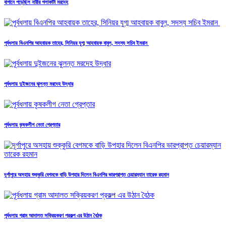
বাগানে পড়েছিল নারীর গলাকাটা মরদেহ
পূর্বধলায় বিএনপির আহবায়ক তাহের, সিনিয়র যুগ্ম আহবায়ক বাবুল, সদস্য সচিব ইমরান
পূর্বধলায় দুইজনের ঝুলন্ত মরদেহ উদ্ধার
পূর্বধলায় কৃষকলীগ নেতা গ্রেপ্তার
দূর্গাপুরে অসহায় শুক্কুরি বেগমকে বাড়ি উপহার দিলেন বিএনপির ভারপ্রাপ্ত চেয়ারম্যান তারেক রহমান
পূর্বধলায় গ্রাম আদালত সক্রিয়করণ প্রকল্প এর উঠান বৈঠক