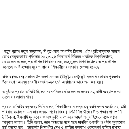
‘নতুন প্রাণে নতুন সম্ভাবনা, দীপ্ত হোক আগামীর ঠিকানা’-এই প্রতিপাদ্যকে সামনে
রেখে নেত্রকোণার পূর্বধলায় ২০২৫-২৬ শিক্ষাবর্ষে বিভিন্ন পাবলিক বিশ্ববিদ্যালয়,
মেডিকেল কলেজ, প্রকৌশল বিশ্ববিদ্যালয়, গুচ্ছভুক্ত বিশ্ববিদ্যালয় ও প্রকৌশল
কলেজে ভর্তি হওয়ার সুযোগ পাওয়া শিক্ষার্থীদের সংবর্ধনা দেওয়া হয়েছে।
রবিবার (৩১ মে) সকালে উপজেলা সদরের ইষ্টিকুটুম রেস্টুরেন্টে স্কলার্স ফোরাম পূর্বধলার
উদ্যোগে ‘অদম্য মেধাবী সংবর্ধনা-২০২৬’ অনুষ্ঠানের আয়োজন করা হয়।
অনুষ্ঠানে প্রধান অতিথি ছিলেন ময়মনসিংহ মেডিকেল কলেজের সহযোগী অধ্যাপক ডা.
দেলোয়ার জাহান খান।
প্রধান অতিথির বক্তব্যে তিনি বলেন, শিক্ষার্থীদের সাফল্য শুধু ব্যক্তিগত অর্জন নয়, এটি
পরিবার, সমাজ ও এলাকার জন্যও গর্বের বিষয়। তিনি শিক্ষার্থীদের উচ্চশিক্ষার পাশাপাশি
নৈতিকতা, ইসলামি মূল্যবোধ ও সংস্কৃতি ধারণ করে আদর্শ মানুষ হিসেবে গড়ে ওঠার
আহ্বান জানান। তিনি বলেন, জ্ঞান অর্জনের সঙ্গে সঙ্গে মানবিক গুণাবলি ও ধর্মীয় মূল্যবোধ
চর্চা করতে হবে। তাহলেই শিক্ষার্থীরা দেশ ও জাতির কল্যাণে গুরুত্বপূর্ণ ভূমিকা রাখতে