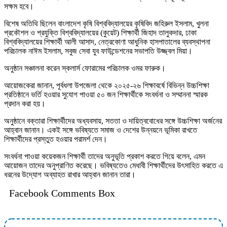
সক্ষম হবে।
বিশেষ অতিথি ছিলেন বাংলাদেশ কৃষি বিশ্ববিদ্যালয়ের কৃষিবিদ জহিরুল ইসলাম, খুলনা
প্রকৌশল ও প্রযুক্তি বিশ্ববিদ্যালয়ের (কুয়েট) শিক্ষার্থী জিহাদ তালুকদার, ঢাকা
বিশ্ববিদ্যালয়ের শিক্ষার্থী আলী আসাদ, নেত্রকোণা আধুনিক হাসপাতালের ব্যবস্থাপনা
পরিচালক নাঈম ইসলাম, সবুজ সেবা যুব ফাউন্ডেশনের সভাপতি উজ্জ্বল মিয়া।
অনুষ্ঠান সঞ্চালনা করেন স্কলার্স ফোরামের পরিচালক ওমর ফারুক।
আয়োজকেরা জানান, পূর্বধলা উপজেলা থেকে ২০২৫-২৬ শিক্ষাবর্ষে বিভিন্ন উচ্চশিক্ষা
প্রতিষ্ঠানে ভর্তি হওয়ার সুযোগ পাওয়া ৫০ জন শিক্ষার্থীকে সংবর্ধনা ও সম্মাননা স্মারক
প্রদান করা হয়।
অনুষ্ঠানে বক্তারা শিক্ষার্থীদের অধ্যবসায়, সততা ও দায়িত্ববোধের সঙ্গে উচ্চশিক্ষা অর্জনের
আহ্বান জানান। একই সঙ্গে ভবিষ্যতে সমাজ ও দেশের উন্নয়নে ভূমিকা রাখতে
শিক্ষার্থীদের প্রস্তুত হওয়ার পরামর্শ দেন।
সংবর্ধনা পাওয়া কয়েকজন শিক্ষার্থী তাদের অনুভূতি প্রকাশ করতে গিয়ে বলেন, এমন
আয়োজন তাদের অনুপ্রাণিত করেছে। ভবিষ্যতেও মেধাবী শিক্ষার্থীদের উৎসাহিত করতে এ
ধরনের উদ্যোগ অব্যাহত রাখার আহ্বান জানান তারা।
Facebook Comments Box