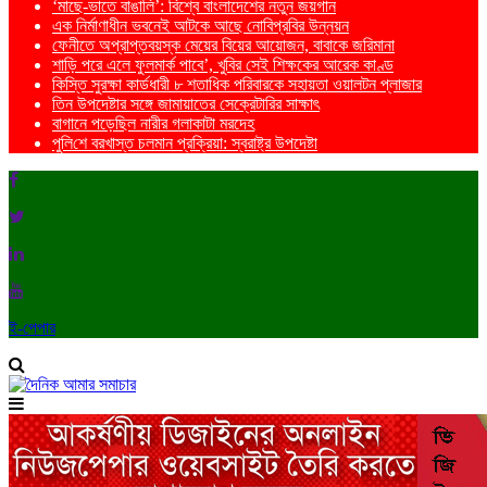
‘মাছে-ভাতে বাঙালি’: বিশ্বে বাংলাদেশের নতুন জয়গান
এক নির্মাণাধীন ভবনেই আটকে আছে নোবিপ্রবির উন্নয়ন
ফেনীতে অপ্রাপ্তবয়স্ক মেয়ের বিয়ের আয়োজন, বাবাকে জরিমানা
শাড়ি পরে এলে ফুলমার্ক পাবে’, খুবির সেই শিক্ষকের আরেক কাণ্ড
কিস্তি সুরক্ষা কার্ডধারী ৮ শতাধিক পরিবারকে সহায়তা ওয়ালটন প্লাজার
তিন উপদেষ্টার সঙ্গে জামায়াতের সেক্রেটারির সাক্ষাৎ
বাগানে পড়েছিল নারীর গলাকাটা মরদেহ
পু‌লি‌শে বরখাস্ত চলমান প্রক্রিয়া: স্বরাষ্ট্র উপদেষ্টা
ই-পেপার