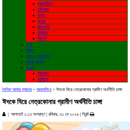
ময়মনসিংহ
চট্টগ্রাম
খুলনা
রংপুর
রাজশাহী
বরিশাল
সিলেট
খেলা
শিক্ষা
তথ্য ও প্রযুক্তি
লাইফ স্টাইল
আরও
বিনোদন
সাহিত্য
দৈনিক আমার সমাচার
>
ময়মনসিংহ
>
ঈদকে ঘিরে নেত্রকোনার গ্রামীণ অর্থনীতি চাঙ্গা
ঈদকে ঘিরে নেত্রকোনার গ্রামীণ অর্থনীতি চাঙ্গা
| আপডেট ২:১৩ অপরাহ্ণ | রবিবার, ৩১ মে ২০২৬ |
প্রিন্ট