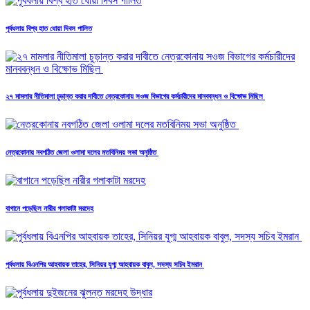
পূর্বধলায় বিশ্ব হাত ধোয়া দিবস পালিত
২৭ মামলার নীতিমালা চুড়ান্ত করার দাবীতে নেত্রকোনায় সওজ বিভাগের কর্মচারীদের মানববন্ধন ও বিক্ষোভ মিছিল
নেত্রকোনায় নবগঠিত জেলা ওলামা দলের মতবিনিময় সভা অনুষ্ঠিত
বাগানে পড়েছিল নারীর গলাকাটা মরদেহ
পূর্বধলায় বিএনপির আহবায়ক তাহের, সিনিয়র যুগ্ম আহবায়ক বাবুল, সদস্য সচিব ইমরান