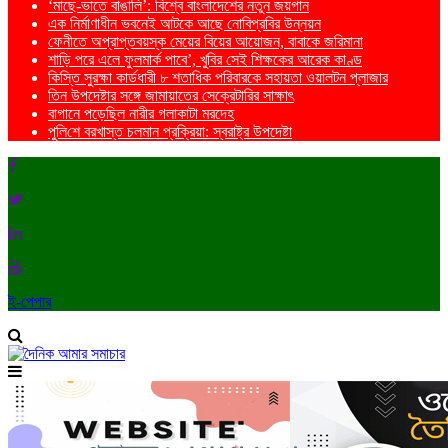
‘মাছে-ভাতে বাঙালি’: বিশ্বে বাংলাদেশের নতুন জয়গান
এক নির্মাণাধীন ভবনেই আটকে আছে নোবিপ্রবির উন্নয়ন
ফেনীতে অপ্রাপ্তবয়স্ক মেয়ের বিয়ের আয়োজন, বাবাকে জরিমানা
শাড়ি পরে এলে ফুলমার্ক পাবে’, খুবির সেই শিক্ষকের আরেক কাণ্ড
কিস্তি সুরক্ষা কার্ডধারী ৮ শতাধিক পরিবারকে সহায়তা ওয়ালটন প্লাজার
তিন উপদেষ্টার সঙ্গে জামায়াতের সেক্রেটারির সাক্ষাৎ
বাগানে পড়েছিল নারীর গলাকাটা মরদেহ
পু‌লি‌শে বরখাস্ত চলমান প্রক্রিয়া: স্বরাষ্ট্র উপদেষ্টা
ই-পেপার