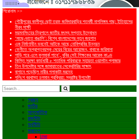
শিরোনাম >>
গৌরীপুরের কালীপুর ছোট তরফ জমিদারবাড়ির শতবর্ষী নাগলিঙ্গম গাছ: ইতিহাসের
নীরব সাক্ষী
ময়মনসিংহের ত্রিশালে জাতীয় মৎস্য সপ্তাহ উদ্বোধন
‘মাছে-ভাতে বাঙালি’: বিশ্বে বাংলাদেশের নতুন জয়গান
এক নির্মাণাধীন ভবনেই আটকে আছে নোবিপ্রবির উন্নয়ন
ফেনীতে অপ্রাপ্তবয়স্ক মেয়ের বিয়ের আয়োজন, বাবাকে জরিমানা
শাড়ি পরে এলে ফুলমার্ক পাবে’, খুবির সেই শিক্ষকের আরেক কাণ্ড
কিস্তি সুরক্ষা কার্ডধারী ৮ শতাধিক পরিবারকে সহায়তা ওয়ালটন প্লাজার
তিন উপদেষ্টার সঙ্গে জামায়াতের সেক্রেটারির সাক্ষাৎ
বাগানে পড়েছিল নারীর গলাকাটা মরদেহ
পু‌লি‌শে বরখাস্ত চলমান প্রক্রিয়া: স্বরাষ্ট্র উপদেষ্টা
প্রচ্ছদ
জাতীয়
আন্তর্জাতিক
রাজনীতি
অর্থনীতি
সারাদেশ
ঢাকা