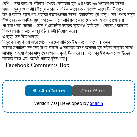
বেশি। সারা বছর যে পরিমাণ পণ্যের বেচাকেনা হয়, এর প্রায় ৩০ শতাংশ হয় ঈদের
সময়। ক্ষুদ্র ও মাঝারি উদ্যোক্তাদের বার্ষিক আয়ের ৩০ শতাংশ আসে ঈদ উৎসবে।
ঈদ উপলক্ষে গ্রাম-গঞ্জ-শহরের বাজারগুলোয় ঈদের কেনাকাটার ধুম পড়ে। সব পেশার মানুষ
উৎসবের কেনাকাটায় ব্যস্ত থাকেন। দোকানিরাও ক্রেতাদের কথা মাথায় রেখে নানা
পণ্যের পসরা সাজান। ঈদে খণ্ডকালীন কাজের সুযোগও তৈরি হয়। ক্রেতা-গ্রাহকের
ভিড় সামলাতে অনেক প্রতিষ্ঠান কর্মী নিয়োগ করে।
এ ছাড়া ঈদ ঘিরে শহরের
বিত্তবান ব্যক্তিরা শহর থেকে গ্রামের বাড়িতে ঈদ করতে আসেন। তখন
তাদের উপার্জিত সম্পদের উপর যাকাত ও সমাজের দুস্থ অসহায় হত দরিদ্র মানুষের মাঝে
সাহায্য-সহযোগিতার মাধ্যমে সম্পদের পুনর্বণ্টন করেন। ফলে গ্রামীণ জনপদেও ঈদের
আমেজ বাড়ে এবং অর্থের প্রবাহ বৃদ্ধি পায়।
Facebook Comments Box
🎨 ফটো কার্ড তৈরি করুন
🔗 লিংক কপি করুন
Version 7.0 | Developed by
Shahin