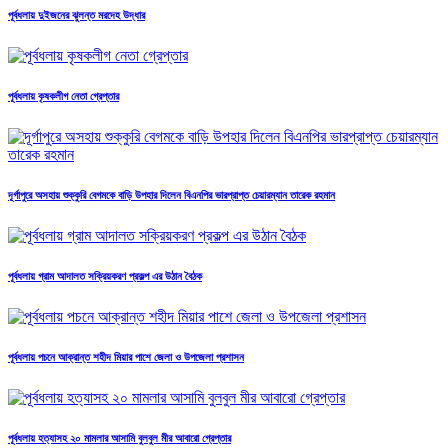
পূর্বধলায় দুইজনের ঝুলন্ত মরদেহ উদ্ধার
পূর্বধলায় কৃষকলীগ নেতা গ্রেপ্তার
দূর্গাপুরে অসহায় শুক্কুরি বেগমকে বাড়ি উপহার দিলেন বিএনপির ভারপ্রাপ্ত চেয়ারম্যান তারেক রহমান
পূর্বধলায় গ্রাম আদালত সক্রিয়করণ প্রকল্প এর উঠান বৈঠক
পূর্বধলায় পচনে আক্রান্ত শহীদ মিয়ার পাশে জেলা ও উপজেলা প্রশাসন
পূর্বধলায় হত্যাসহ ২০ মামলার আসামি বুলবুল মীর আবারো গ্রেপ্তার