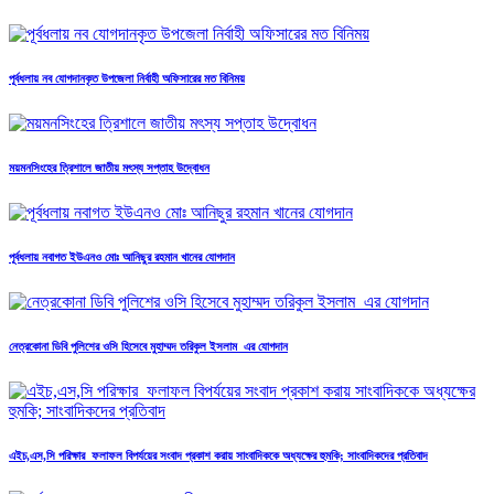
পূর্বধলায় নব যোগদানকৃত উপজেলা নির্বাহী অফিসারের মত বিনিময়
ময়মনসিংহের ত্রিশালে জাতীয় মৎস্য সপ্তাহ উদ্বোধন
পূর্বধলায় নবাগত ইউএনও মোঃ আনিছুর রহমান খানের যোগদান
নেত্রকোনা ডিবি পুলিশের ওসি হিসেবে মুহাম্মদ তরিকুল ইসলাম এর যোগদান
এইচ,এস,সি পরিক্ষার ফলাফল বিপর্যয়ের সংবাদ প্রকাশ করায় সাংবাদিককে অধ্যক্ষের হুমকি; সাংবাদিকদের প্রতিবাদ