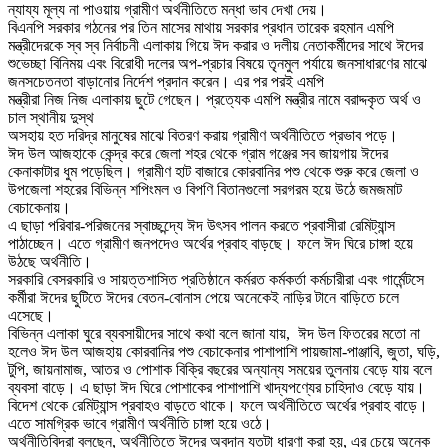
ন্যায্য মূল্য না পাওয়ায় গ্রামীণ অর্থনীতিতে মন্ধা ভাব দেখা দেয়।
বিএনপি সরকার গঠনের পর তিন মাসের মাথায় সরকার প্রধান তারেক রহমান এমপি
মন্ত্রীদেরকে স্ব স্ব নির্বাচনী এলাকায় গিয়ে ঈদ করার ও দলীয় নেতাকর্মীদের সাথে ঈদের
শুভেচ্ছা বিনিময় এবং বিরোধী দলের অপ-প্রচার বিষয়ে তৃনমুল পর্যায়ে জনসাধারণের মাঝে
জনসচেতনতা বাড়ানোর নির্দেশ প্রদান করেন। এর পর পরই এমপি
মন্ত্রীরা নিজ নিজ এলাকায় ছুটে গেছেন। প্রত্যেক এমপি মন্ত্রীর নামে বরাদ্দকৃত অর্থ ও
চাল স্থানীয় দুস্থ
অসহায় হত দরিদ্র মানুষের মাঝে বিতরণ করায় গ্রামীণ অর্থনীতিতে প্রভাব পড়ে।
ঈদ উল আজহাকে কেন্দ্র করে জেলা শহর থেকে গ্রাম গঞ্জের সব জায়গায় ঈদের
কেনাকাটার ধুম পড়েছিল। গ্রামীণ হাট বাজারে কোরবানির পশু থেকে শুরু করে জেলা ও
উপজেলা শহরের বিভিন্ন শপিংমল ও বিপণি বিতানগুলো সরগরম হয়ে উঠে জমজমাট
বেচাকেনায়।
এ ছাড়া পরিবার-পরিজনের স্বাচ্ছন্দ্যে ঈদ উৎসব পালন করতে প্রবাসীরা রেমিট্যান্স
পাঠাচ্ছেন। এতে গ্রামীণ জনপদেও অর্থের প্রবাহ বাড়ছে। ফলে ঈদ ঘিরে চাঙ্গা হয়ে
উঠছে অর্থনীতি।
সরকারি বেসরকারি ও সায়ত্তশাসিত প্রতিষ্ঠানে কর্মরত কর্মকর্তা কর্মচারীরা এবং গার্মেন্টসে
কর্মীরা ঈদের ছুটিতে ঈদের বেতন-বোনাস পেয়ে অনেকেই নাড়ির টানে বাড়িতে চলে
এসেছে।
বিভিন্ন এলাকা ঘুরে ব্যবসায়ীদের সাথে কথা বলে জানা যায়, ঈদ উল ফিতরের মতো না
হলেও ঈদ উল আজহায় কোরবানির পশু বেচাকেনার পাশাপাশি পায়জামা-পাঞ্জাবি, জুতা, ঘড়ি,
টুপি, জায়নামাজ, আতর ও পোশাক বিক্রি বছরের অন্যান্য সময়ের তুলনায় বেড়ে যায় বলে
ব্যবসা বাড়ে। এ ছাড়া ঈদ ঘিরে পোশাকের পাশাপাশি খাদ্যপণ্যের চাহিদাও বেড়ে যায়।
বিদেশ থেকে রেমিট্যান্স প্রবাহও বাড়তে থাকে। ফলে অর্থনীতিতে অর্থের প্রবাহ বাড়ে।
এতে সামগ্রিক ভাবে গ্রামীণ অর্থনীতি চাঙ্গা হয়ে ওঠে।
অর্থনীতিবিদরা বলছেন, অর্থনীতিতে ঈদের অবদান যতটা ধারণা করা হয়, এর চেয়ে অনেক