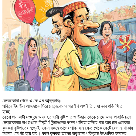
নেত্রকোনা থেকে এ কে এম আব্দুল্লাহঃ
পবিত্র ঈদ উল আজহাকে ঘিরে নেত্রকোনার গ্রামীণ অর্থনীতি চাঙ্গা ভাব পরিলক্ষিত
হচ্ছে।
বোরো ধান কাটা মওসুমে অব্যাহত ভারী বৃষ্টি পাত ও উজান থেকে নেমে আসা পাহাড়ি ঢলে
নেত্রকোনার হাওরাঞ্চলে বিস্তীর্ণ নিন্মাঞ্চলের ফসল পানিতে তলিয়ে যায় আর টান এলাকার
কৃষকরা বৃষ্টিপাতের মধ্যেই কোন রকমে তাদের পাকা ধান ক্ষেত থেকে কেটে রোদ না থাকায়
অনেক ধান নষ্ট হয়ে যায়। ফলে কৃষকরা তাদের হাড়ভাঙ্গা পরিশ্রমে উৎপাদিত ফসলের