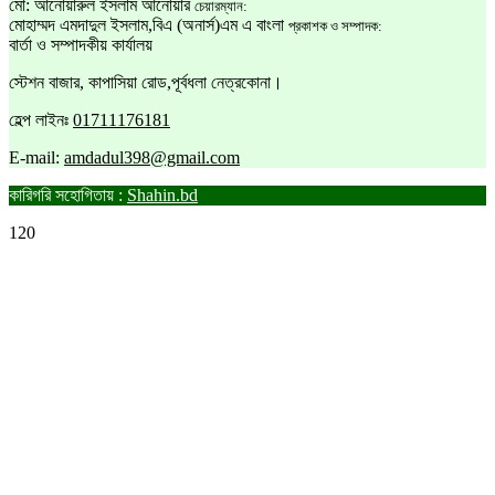
মো: আনোয়ারুল ইসলাম আনোয়ার
চেয়ারম্যান:
মোহাম্মদ এমদাদুল ইসলাম,বিএ (অনার্স)এম এ বাংলা
প্রকাশক ও সম্পাদক:
বার্তা ও সম্পাদকীয় কার্যালয়
স্টেশন বাজার, কাপাসিয়া রোড,পূর্বধলা নেত্রকোনা।
হেল্প লাইনঃ
01711176181
E-mail:
amdadul398@gmail.com
কারিগরি সহোগিতায় :
Shahin.bd
120