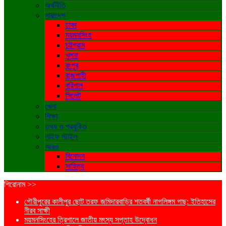
অর্থনীতি
সারাদেশ
ঢাকা
ময়মনসিংহ
চট্টগ্রাম
খুলনা
রংপুর
রাজশাহী
বরিশাল
সিলেট
খেলা
শিক্ষা
তথ্য ও প্রযুক্তি
লাইফ স্টাইল
আরও
বিনোদন
সাহিত্য
শিরোনাম >>
গৌরীপুরের কালীপুর ছোট তরফ জমিদারবাড়ির শতবর্ষী নাগলিঙ্গম গাছ: ইতিহাসের
নীরব সাক্ষী
ময়মনসিংহের ত্রিশালে জাতীয় মৎস্য সপ্তাহ উদ্বোধন