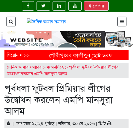
ই-পেপার
শিরোনাম >>
গৌরীপুরের কালীপুর ছোট তরফ
জমিদারবাড়ির শতবর্ষী
দৈনিক আমার সমাচার
>
ময়মনসিংহ
>
পূর্বধলা ফুটবল প্রিমিয়ার লীগের
নাগলিঙ্গম গাছ: ইতিহাসের নীরব
উদ্বোধন করলেন এমপি মানসুরা আলম
সাক্ষী
ময়মনসিংহের ত্রিশালে জাতীয়
পূর্বধলা ফুটবল প্রিমিয়ার লীগের
মৎস্য সপ্তাহ উদ্বোধন
‘মাছে-ভাতে বাঙালি’: বিশ্বে
উদ্বোধন করলেন এমপি মানসুরা
বাংলাদেশের নতুন জয়গান
এক নির্মাণাধীন ভবনেই আটকে
আলম
আছে নোবিপ্রবির উন্নয়ন
ফেনীতে অপ্রাপ্তবয়স্ক মেয়ের
| আপডেট ১২:২৪ পূর্বাহ্ণ | শনিবার, ৩০ মে ২০২৬ |
বিয়ের আয়োজন, বাবাকে
প্রিন্ট
জরিমানা