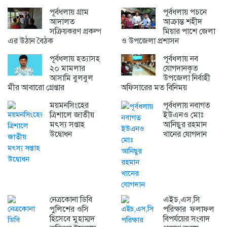
পূর্বধলায় গ্রাম
পূর্বধলায় পচনে
আদালত
আক্রান্ত শহীদ
সক্রিয়করণ প্রকল্প
মিয়ার পাশে জেলা
এর উঠান বৈঠক
ও উপজেলা প্রশাসন
পূর্বধলায় হত্যাসহ
পূর্বধলায় নব
২০ মামলার
যোগদানকৃত
আসামি বুলবুল
উপজেলা নির্বাহী
মীর আবারো গ্রেপ্তার
অফিসারের মত বিনিময়
ময়মনসিংহের
পূর্বধলায় নবাগত
ত্রিশালে জাতীয়
ইউএনও মোঃ
মৎস্য সপ্তাহ
আনিছুর রহমান
উদ্বোধন
খানের যোগদান
নেত্রকোনা ডিবি
এইচ,এস,সি
পুলিশের ওসি
পরিক্ষার ফলাফল
হিসেবে মুহাম্মদ
বিপর্যয়ের সংবাদ