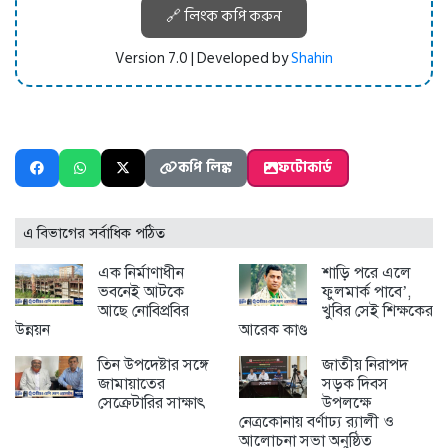
🔗 লিংক কপি করুন
Version 7.0 | Developed by
Shahin
কপি লিঙ্ক
ফটোকার্ড
এ বিভাগের সর্বাধিক পঠিত
এক নির্মাণাধীন
শাড়ি পরে এলে
ভবনেই আটকে
ফুলমার্ক পাবে’,
আছে নোবিপ্রবির
খুবির সেই শিক্ষকের
উন্নয়ন
আরেক কাণ্ড
তিন উপদেষ্টার সঙ্গে
জাতীয় নিরাপদ
জামায়াতের
সড়ক দিবস
সেক্রেটারির সাক্ষাৎ
উপলক্ষে
নেত্রকোনায় বর্ণাঢ্য র‍্যালী ও
আলোচনা সভা অনুষ্ঠিত