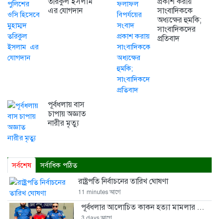
তরিকুল ইসলাম
প্রকাশ করায়
এর যোগদান
সাংবাদিককে
অধ্যক্ষের হুমকি;
সাংবাদিকদের
প্রতিবাদ
পূর্বধলায় বাস
চাপায় অজ্ঞাত
নারীর মৃত্যু
সর্বশেষ
সর্বাধিক পঠিত
রাষ্ট্রপতি নির্বাচনের তারিখ ঘোষণা
11 minutes আগে
পূর্বধলার আলোচিত কাকন হত্যা মামলার ...
3 days আগে