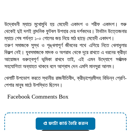
উদ্বোধনী ম্যাচে মুখোমুখি হয় মেহেদী একাদশ ও শরীফ একাদশ। শুরু
থেকেই দুই দলই নান্দনিক ফুটবল উপহার দেয় দর্শকদের। টানটান উত্তেজনার
ম্যাচে শেষ পর্যন্ত ১-০ গোলের জয় নিয়ে মাঠ ছাড়ে মেহেদী একাদশ।
তরুণ সমাজকে সুস্থ ও শৃঙ্খলাপূর্ণ জীবনের পথে এগিয়ে নিতে খেলাধুলার
বিকল্প নেই। যুবসমাজকে মাদক ও অপরাধ থেকে দূরে রাখতে এ ধরনের ক্রীড়া
আয়োজন গুরুত্বপূর্ণ ভূমিকা রাখবে তাই, এই এমন উদ্যোগে সর্বাত্মক
সহযোগিতা অব্যাহত থাকবে বলে আশ্বাস দেন এমপি মানসুরা আলম।
খেলাটি উপভোগ করতে স্থানীয় রাজনীতিবীদ, ক্রীড়াপ্রেমীসহ বিভিন্ন শ্রেণি-
পেশার মানুষ মাঠে উপস্থিত ছিলেন।
Facebook Comments Box
🎨 ফটো কার্ড তৈরি করুন