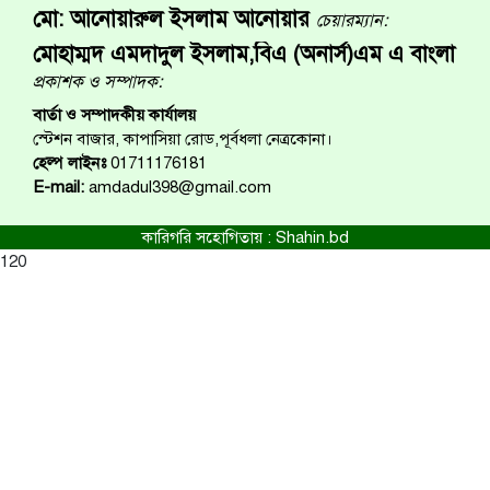
মো: আনোয়ারুল ইসলাম আনোয়ার
চেয়ারম্যান:
মোহাম্মদ এমদাদুল ইসলাম,বিএ (অনার্স)এম এ বাংলা
প্রকাশক ও সম্পাদক:
বার্তা ও সম্পাদকীয় কার্যালয়
স্টেশন বাজার, কাপাসিয়া রোড,পূর্বধলা নেত্রকোনা।
হেল্প লাইনঃ
01711176181
E-mail:
amdadul398@gmail.com
কারিগরি সহোগিতায় :
Shahin.bd
120