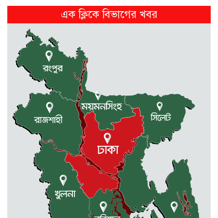
2 weeks আগে
এক ক্লিকে বিভাগের খবর
নেত্রকোনায় নিজ বসত ঘরে গলা...
2 weeks আগে
ফ্যাসিস্টের দোসর চুপ্পুকে গ্রেফতার করে...
2 weeks আগে
গৌরীপুরের কালীপুর ছোট তরফ
জমিদারবাড়ির...
2 weeks আগে