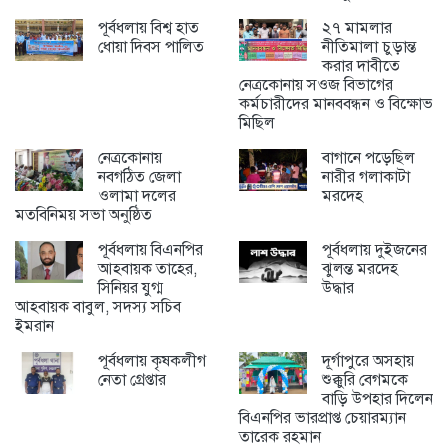
পূর্বধলায় বিশ্ব হাত
২৭ মামলার
ধোয়া দিবস পালিত
নীতিমালা চুড়ান্ত
করার দাবীতে
নেত্রকোনায় সওজ বিভাগের
কর্মচারীদের মানববন্ধন ও বিক্ষোভ
মিছিল
নেত্রকোনায়
বাগানে পড়েছিল
নবগঠিত জেলা
নারীর গলাকাটা
ওলামা দলের
মরদেহ
মতবিনিময় সভা অনুষ্ঠিত
পূর্বধলায় বিএনপির
পূর্বধলায় দুইজনের
আহবায়ক তাহের,
ঝুলন্ত মরদেহ
সিনিয়র যুগ্ম
উদ্ধার
আহবায়ক বাবুল, সদস্য সচিব
ইমরান
পূর্বধলায় কৃষকলীগ
দূর্গাপুরে অসহায়
নেতা গ্রেপ্তার
শুক্কুরি বেগমকে
বাড়ি উপহার দিলেন
বিএনপির ভারপ্রাপ্ত চেয়ারম্যান
তারেক রহমান