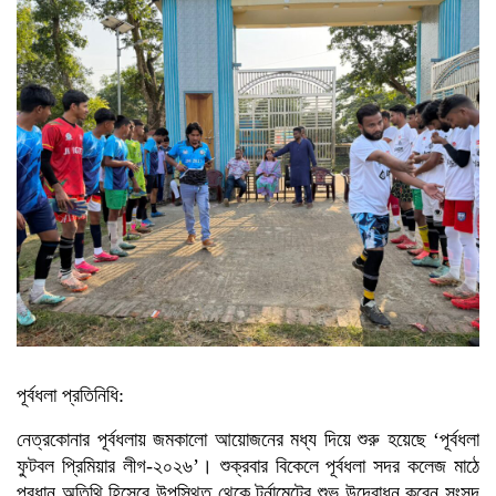
শাড়ি পরে এলে ফুলমার্ক পাবে’,
খুবির সেই শিক্ষকের আরেক
কাণ্ড
কিস্তি সুরক্ষা কার্ডধারী ৮
শতাধিক পরিবারকে সহায়তা
ওয়ালটন প্লাজার
তিন উপদেষ্টার সঙ্গে জামায়াতের
সেক্রেটারির সাক্ষাৎ
বাগানে পড়েছিল নারীর
গলাকাটা মরদেহ
পু‌লি‌শে বরখাস্ত চলমান প্রক্রিয়া:
স্বরাষ্ট্র উপদেষ্টা
পূর্বধলা প্রতিনিধি:
নেত্রকোনার পূর্বধলায় জমকালো আয়োজনের মধ্য দিয়ে শুরু হয়েছে ‘পূর্বধলা
ফুটবল প্রিমিয়ার লীগ-২০২৬’। শুক্রবার বিকেলে পূর্বধলা সদর কলেজ মাঠে
প্রধান অতিথি হিসেবে উপস্থিত থেকে টুর্নামেন্টের শুভ উদ্বোধন করেন সংসদ