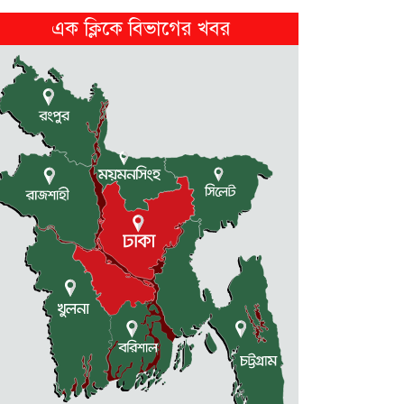
এক ক্লিকে বিভাগের খবর
নেত্রকোনায় নিজ বসত ঘরে গলা...
2 weeks আগে
ফ্যাসিস্টের দোসর চুপ্পুকে গ্রেফতার
করে...
2 weeks আগে
গৌরীপুরের কালীপুর ছোট তরফ
জমিদারবাড়ির...
2 weeks আগে
জুলাই স্মরণে পূর্বধলায় সংলাপ ও...