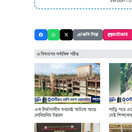
Version 7.0
কপি লিঙ্ক
ফটোকার্ড
এ বিভাগের সর্বাধিক পঠিত
এক নির্মাণাধীন ভবনেই আটকে আছে
শাড়ি পরে এলে
নোবিপ্রবির উন্নয়ন
সেই শিক্ষকে