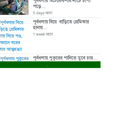
পূর্বধলায় অটোরিকশার নীচে চাপা
পড়ে...
5 days আগে
পূর্বধলায় বিয়ে বাড়িতে প্রেমিকার
হানায়...
1 week আগে
পূর্বধলায় পুকুরের পানিতে ডুবে চার...
.
1 week আগে
পূর্বধলায় বিষপানের কিশোরের মৃত্যু
1 week আগে
মালিক সমিতি ও বাস সার্ভিস...
2 weeks আগে