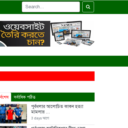
 নতুন জয়গান
র আয়োজন, বাবাকে জরিমানা
র্বশেষ
সর্বাধিক পঠিত
 ৮ শতাধিক পরিবারকে সহায়তা ওয়ালটন প্লাজার
পূর্বধলার আলোচিত কাকন হত্যা
মামলার ...
হ
3 days আগে