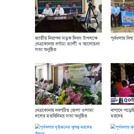
জাতীয় নিরাপদ সড়ক দিবস উপলক্ষে
পূর্বধলায় বি
নেত্রকোনায় বর্ণাঢ্য র‍্যালী ও আলোচনা
সভা অনুষ্ঠিত
নেত্রকোনায় নবগঠিত জেলা ওলামা
বাগানে পড়েছ
দলের মতবিনিময় সভা অনুষ্ঠিত
মরদেহ