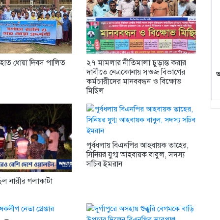
শ্ব হাত ধোয়া দিবস পালিত
২৭ মামলার নীতিমালা চুড়ান্ত করার
দাবীতে নেত্রকোনায় সওজ বিভাগের
আ
কর্মচারীদের মানববন্ধন ও বিক্ষোভ
মিছিল
পূর্বধলায় বিএনপির আহবায়ক তাহের,
সিনিয়র যুগ্ম আহবায়ক বাবুল, সদস্য
সচিব ইমরান
িল নারীর গলাকাটা