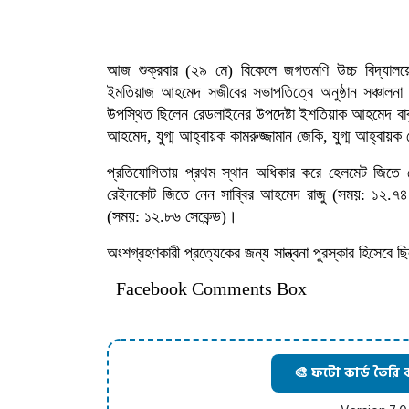
আজ শুক্রবার (২৯ মে) বিকেলে জগতমণি উচ্চ বিদ্যা
ইমতিয়াজ আহমেদ সজীবের সভাপতিত্বে অনুষ্ঠান সঞ্চাল
উপস্থিত ছিলেন রেডলাইনের উপদেষ্টা ইশতিয়াক আহমেদ বাবু
আহমেদ, যুগ্ম আহ্বায়ক কামরুজ্জামান জেকি, যুগ্ম আহ্বায়
প্রতিযোগিতায় প্রথম স্থান অধিকার করে হেলমেট জিতে 
রেইনকোট জিতে নেন সাব্বির আহমেদ রাজু (সময়: ১২.৭৪ 
(সময়: ১২.৮৬ সেকেন্ড)।
অংশগ্রহণকারী প্রত্যেকের জন্য সান্ত্বনা পুরস্কার হিসেবে ছ
Facebook Comments Box
🎨 ফটো কার্ড তৈরি 