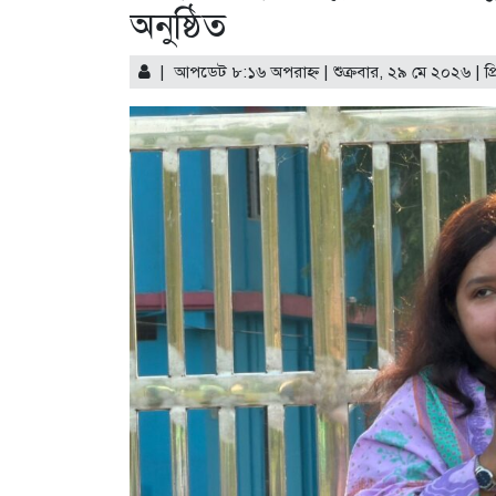
অনুষ্ঠিত
| আপডেট ৮:১৬ অপরাহ্ণ | শুক্রবার, ২৯ মে ২০২৬ |
প্