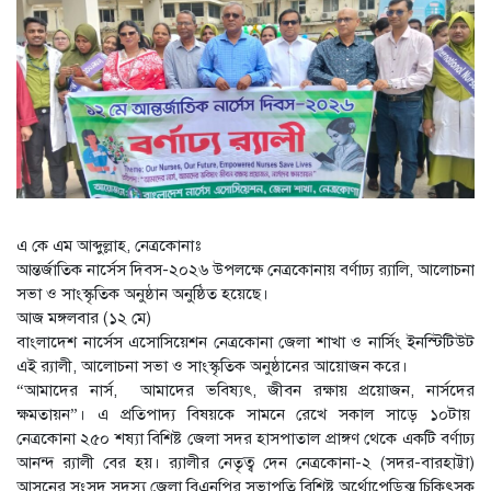
শাড়ি পরে এলে ফুলমার্ক পাবে’,
খুবির সেই শিক্ষকের আরেক
কাণ্ড
কিস্তি সুরক্ষা কার্ডধারী ৮
শতাধিক পরিবারকে সহায়তা
ওয়ালটন প্লাজার
তিন উপদেষ্টার সঙ্গে জামায়াতের
সেক্রেটারির সাক্ষাৎ
বাগানে পড়েছিল নারীর
গলাকাটা মরদেহ
পু‌লি‌শে বরখাস্ত চলমান প্রক্রিয়া:
এ কে এম আব্দুল্লাহ, নেত্রকোনাঃ
স্বরাষ্ট্র উপদেষ্টা
আন্তর্জাতিক নার্সেস দিবস-২০২৬ উপলক্ষে নেত্রকোনায় বর্ণাঢ্য র‌্যালি, আলোচনা
সভা ও সাংস্কৃতিক অনুষ্ঠান অনুষ্ঠিত হয়েছে।
আজ মঙ্গলবার (১২ মে)
বাংলাদেশ নার্সেস এসোসিয়েশন নেত্রকোনা জেলা শাখা ও নার্সিং ইনস্টিটিউট
এই র‍্যালী, আলোচনা সভা ও সাংস্কৃতিক অনুষ্ঠানের আয়োজন করে।
“আমাদের নার্স, আমাদের ভবিষ্যৎ, জীবন রক্ষায় প্রয়োজন, নার্সদের
ক্ষমতায়ন”। এ প্রতিপাদ্য বিষয়কে সামনে রেখে সকাল সাড়ে ১০টায়
নেত্রকোনা ২৫০ শষ্যা বিশিষ্ট জেলা সদর হাসপাতাল প্রাঙ্গণ থেকে একটি বর্ণাঢ্য
আনন্দ র‍্যালী বের হয়। র‍্যালীর নেতৃত্ব দেন নেত্রকোনা-২ (সদর-বারহাট্টা)
আসনের সংসদ সদস্য জেলা বিএনপির সভাপতি বিশিষ্ট অর্থোপেডিক্স চিকিৎসক