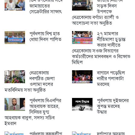
তিন উপদেষ্টার সঙ্গে
জাতীয় নিরাপদ
জামায়াতের
সড়ক দিবস
সেক্রেটারির সাক্ষাৎ
উপলক্ষে
নেত্রকোনায় বর্ণাঢ্য র‍্যালী ও
আলোচনা সভা অনুষ্ঠিত
পূর্বধলায় বিশ্ব হাত
২৭ মামলার
ধোয়া দিবস পালিত
নীতিমালা চুড়ান্ত
করার দাবীতে
নেত্রকোনায় সওজ বিভাগের
কর্মচারীদের মানববন্ধন ও বিক্ষোভ
মিছিল
নেত্রকোনায়
বাগানে পড়েছিল
নবগঠিত জেলা
নারীর গলাকাটা
ওলামা দলের
মরদেহ
মতবিনিময় সভা অনুষ্ঠিত
পূর্বধলায় বিএনপির
পূর্বধলায় দুইজনের
আহবায়ক তাহের,
ঝুলন্ত মরদেহ
সিনিয়র যুগ্ম
উদ্ধার
আহবায়ক বাবুল, সদস্য সচিব
ইমরান
পূর্বধলায় কৃষকলীগ
দূর্গাপুরে অসহায়