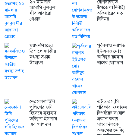
২০ মামলার
যোগদানকৃত
আসামি বুলবুল
উপজেলা নির্বাহী
মীর আবারো
অফিসারের মত
গ্রেপ্তার
বিনিময়
ময়মনসিংহের
পূর্বধলায় নবাগত
ত্রিশালে জাতীয়
ইউএনও মোঃ
মৎস্য সপ্তাহ
আনিছুর রহমান
উদ্বোধন
খানের যোগদান
নেত্রকোনা ডিবি
এইচ,এস,সি
পুলিশের ওসি
পরিক্ষার ফলাফল
হিসেবে মুহাম্মদ
বিপর্যয়ের সংবাদ
তরিকুল ইসলাম
প্রকাশ করায়
এর যোগদান
সাংবাদিককে
অধ্যক্ষের হুমকি;