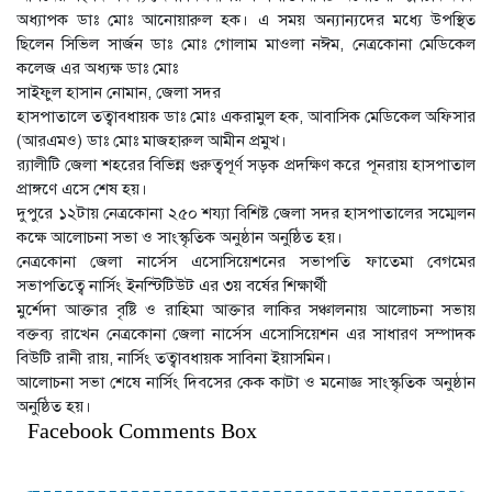
অধ্যাপক ডাঃ মোঃ আনোয়ারুল হক। এ সময় অন্যান্যদের মধ্যে উপস্থিত
ছিলেন সিভিল সার্জন ডাঃ মোঃ গোলাম মাওলা নঈম, নেত্রকোনা মেডিকেল
কলেজ এর অধ্যক্ষ ডাঃ মোঃ
সাইফুল হাসান নোমান, জেলা সদর
হাসপাতালে তত্বাবধায়ক ডাঃ মোঃ একরামুল হক, আবাসিক মেডিকেল অফিসার
(আরএমও) ডাঃ মোঃ মাজহারুল আমীন প্রমুখ।
র‍্যালীটি জেলা শহরের বিভিন্ন গুরুত্বপূর্ণ সড়ক প্রদক্ষিণ করে পূনরায় হাসপাতাল
প্রাঙ্গণে এসে শেষ হয়।
দুপুরে ১২টায় নেত্রকোনা ২৫০ শয্যা বিশিষ্ট জেলা সদর হাসপাতালের সম্মেলন
কক্ষে আলোচনা সভা ও সাংস্কৃতিক অনুষ্ঠান অনুষ্ঠিত হয়।
নেত্রকোনা জেলা নার্সেস এসোসিয়েশনের সভাপতি ফাতেমা বেগমের
সভাপতিত্বে নার্সিং ইনস্টিটিউট এর ৩য় বর্ষের শিক্ষার্থী
মুর্শেদা আক্তার বৃষ্টি ও রাহিমা আক্তার লাকির সঞ্চালনায় আলোচনা সভায়
বক্তব্য রাখেন নেত্রকোনা জেলা নার্সেস এসোসিয়েশন এর সাধারণ সম্পাদক
বিউটি রানী রায়, নার্সিং তত্বাবধায়ক সাবিনা ইয়াসমিন।
আলোচনা সভা শেষে নার্সিং দিবসের কেক কাটা ও মনোজ্ঞ সাংস্কৃতিক অনুষ্ঠান
অনুষ্ঠিত হয়।
Facebook Comments Box