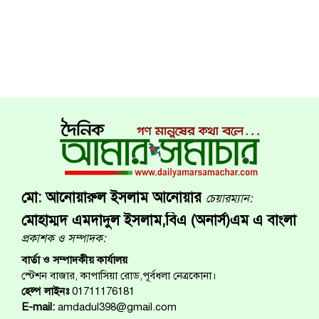
মো: আনোয়ারুল ইসলাম আনোয়ার
চেয়ারম্যান:
মোহাম্মদ এমদাদুল ইসলাম,বিএ (অনার্স)এম এ বাংলা
প্রকাশক ও সম্পাদক:
বার্তা ও সম্পাদকীয় কার্যালয়
স্টেশন বাজার, কাপাসিয়া রোড,পূর্বধলা নেত্রকোনা।
হেল্প লাইনঃ
01711176181
E-mail:
amdadul398@gmail.com
কারিগরি সহোগিতায় :
Shahin.bd
120