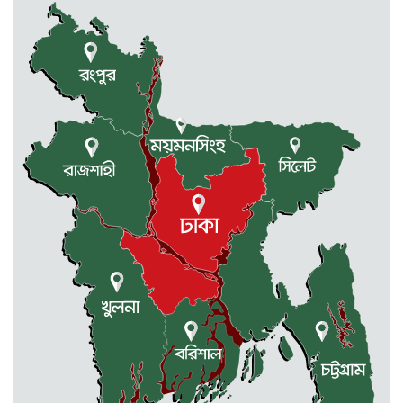
নেত্রকোনায় নিজ বসত ঘরে গলা...
2 weeks আগে
ফ্যাসিস্টের দোসর চুপ্পুকে গ্রেফতার করে...
2 weeks আগে