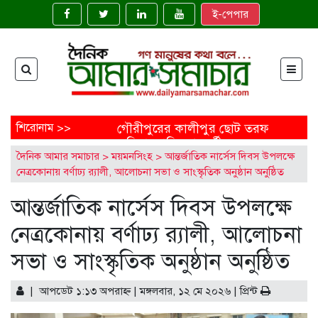
ই-পেপার
শিরোনাম >>
গৌরীপুরের কালীপুর ছোট তরফ
জমিদারবাড়ির শতবর্ষী
দৈনিক আমার সমাচার
>
ময়মনসিংহ
>
আন্তর্জাতিক নার্সেস দিবস উপলক্ষে
নাগলিঙ্গম গাছ: ইতিহাসের নীরব
নেত্রকোনায় বর্ণাঢ্য র‍্যালী, আলোচনা সভা ও সাংস্কৃতিক অনুষ্ঠান অনুষ্ঠিত
সাক্ষী
ময়মনসিংহের ত্রিশালে জাতীয়
আন্তর্জাতিক নার্সেস দিবস উপলক্ষে
মৎস্য সপ্তাহ উদ্বোধন
‘মাছে-ভাতে বাঙালি’: বিশ্বে
নেত্রকোনায় বর্ণাঢ্য র‍্যালী, আলোচনা
বাংলাদেশের নতুন জয়গান
এক নির্মাণাধীন ভবনেই আটকে
সভা ও সাংস্কৃতিক অনুষ্ঠান অনুষ্ঠিত
আছে নোবিপ্রবির উন্নয়ন
ফেনীতে অপ্রাপ্তবয়স্ক মেয়ের
| আপডেট ১:১৩ অপরাহ্ণ | মঙ্গলবার, ১২ মে ২০২৬ |
বিয়ের আয়োজন, বাবাকে
প্রিন্ট
জরিমানা