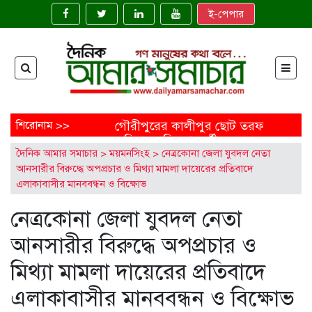
ই-পেপার
শিরোনাম >>
গৌরীপুরের কালীপুর ছোট তরফ
জমিদারবাড়ির শতবর্ষী
দৈনিক আমার সমাচার
>
ময়মনসিংহ
>
নেত্রকোনা জেলা যুবদল নেতা
নাগলিঙ্গম গাছ: ইতিহাসের নীরব
আনসারীর বিরুদ্ধে অপপ্রচার ও মিথ্যা মামলা দায়েরের প্রতিবাদে
সাক্ষী
ময়মনসিংহের ত্রিশালে জাতীয়
এলাকাবাসীর মানববন্ধন ও বিক্ষোভ
মৎস্য সপ্তাহ উদ্বোধন
নেত্রকোনা জেলা যুবদল নেতা
‘মাছে-ভাতে বাঙালি’: বিশ্বে
বাংলাদেশের নতুন জয়গান
আনসারীর বিরুদ্ধে অপপ্রচার ও
এক নির্মাণাধীন ভবনেই আটকে
আছে নোবিপ্রবির উন্নয়ন
মিথ্যা মামলা দায়েরের প্রতিবাদে
ফেনীতে অপ্রাপ্তবয়স্ক মেয়ের
বিয়ের আয়োজন, বাবাকে
এলাকাবাসীর মানববন্ধন ও বিক্ষোভ
জরিমানা