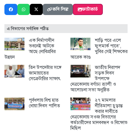
কপি লিঙ্ক
ফটোকার্ড
এ বিভাগের সর্বাধিক পঠিত
এক নির্মাণাধীন
শাড়ি পরে এলে
ভবনেই আটকে
ফুলমার্ক পাবে’,
আছে নোবিপ্রবির
খুবির সেই শিক্ষকের
উন্নয়ন
আরেক কাণ্ড
তিন উপদেষ্টার সঙ্গে
জাতীয় নিরাপদ
জামায়াতের
সড়ক দিবস
সেক্রেটারির সাক্ষাৎ
উপলক্ষে
নেত্রকোনায় বর্ণাঢ্য র‍্যালী ও
আলোচনা সভা অনুষ্ঠিত
পূর্বধলায় বিশ্ব হাত
২৭ মামলার
ধোয়া দিবস পালিত
নীতিমালা চুড়ান্ত
করার দাবীতে
নেত্রকোনায় সওজ বিভাগের
কর্মচারীদের মানববন্ধন ও বিক্ষোভ
মিছিল