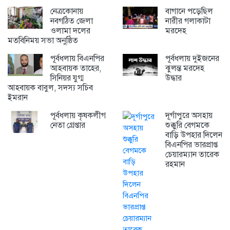
নেত্রকোনায়
বাগানে পড়েছিল
নবগঠিত জেলা
নারীর গলাকাটা
ওলামা দলের
মরদেহ
মতবিনিময় সভা অনুষ্ঠিত
পূর্বধলায় বিএনপির
পূর্বধলায় দুইজনের
আহবায়ক তাহের,
ঝুলন্ত মরদেহ
সিনিয়র যুগ্ম
উদ্ধার
আহবায়ক বাবুল, সদস্য সচিব
ইমরান
পূর্বধলায় কৃষকলীগ
দূর্গাপুরে অসহায়
নেতা গ্রেপ্তার
শুক্কুরি বেগমকে
বাড়ি উপহার দিলেন
বিএনপির ভারপ্রাপ্ত
চেয়ারম্যান তারেক
রহমান