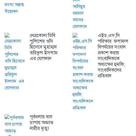
নেত্রকোনা ডিবি
এইচ,এস,সি
পুলিশের ওসি
পরিক্ষার ফলাফল
হিসেবে মুহাম্মদ
বিপর্যয়ের সংবাদ
তরিকুল ইসলাম
প্রকাশ করায়
এর যোগদান
সাংবাদিককে
অধ্যক্ষের হুমকি;
সাংবাদিকদের
প্রতিবাদ
পূর্বধলায় বাস
চাপায় অজ্ঞাত
নারীর মৃত্যু