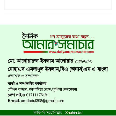
মো: আনোয়ারুল ইসলাম আনোয়ার
চেয়ারম্যান:
মোহাম্মদ এমদাদুল ইসলাম,বিএ (অনার্স)এম এ বাংলা
প্রকাশক ও সম্পাদক:
বার্তা ও সম্পাদকীয় কার্যালয়
স্টেশন বাজার, কাপাসিয়া রোড,পূর্বধলা নেত্রকোনা।
হেল্প লাইনঃ
01711176181
E-mail:
amdadul398@gmail.com
কারিগরি সহোগিতায় :
Shahin.bd