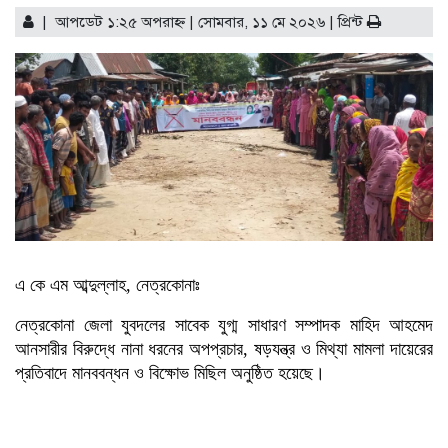
শাড়ি পরে এলে ফুলমার্ক পাবে’,
| আপডেট ১:২৫ অপরাহ্ণ | সোমবার, ১১ মে ২০২৬ |
প্রিন্ট
খুবির সেই শিক্ষকের আরেক
কাণ্ড
কিস্তি সুরক্ষা কার্ডধারী ৮
শতাধিক পরিবারকে সহায়তা
ওয়ালটন প্লাজার
তিন উপদেষ্টার সঙ্গে জামায়াতের
সেক্রেটারির সাক্ষাৎ
বাগানে পড়েছিল নারীর
গলাকাটা মরদেহ
পু‌লি‌শে বরখাস্ত চলমান প্রক্রিয়া:
স্বরাষ্ট্র উপদেষ্টা
এ কে এম আব্দুল্লাহ, নেত্রকোনাঃ
নেত্রকোনা জেলা যুবদলের সাবেক যুগ্ম সাধারণ সম্পাদক মাহিদ আহমেদ
আনসারীর বিরুদ্ধে নানা ধরনের অপপ্রচার, ষড়যন্ত্র ও মিথ্যা মামলা দায়েরের
প্রতিবাদে মানববন্ধন ও বিক্ষোভ মিছিল অনুষ্ঠিত হয়েছে।