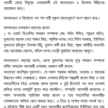
বেতাটী মোড়ে বিক্ষুব্ধ এলাকাবাসী এই মানববন্ধন ও বিক্ষোভ মিছিলের
আয়োজন করে।
মানববন্ধন ও বিক্ষোভে শত শত নারী পুরুষ স্বতঃস্ফূর্ত অংশ গ্রহণ করে।
মানববন্ধন চলাকালে বক্তব্য রাখেন
১ নং ওয়ার্ড বিএনপির সাধারন সম্পাদক মোঃ সহিদ উদ্দিন, আব্দুল মতিন,
যুবদলের সাবেক নেতা সাজন মিয়া, শ্রমিক দলের নেতা লিটন সরকার, ইউনিয়ন
যুবদলের রফিকুল ইসলাম মিটু, যুবদল কর্মী রানা মিয়া, গ্রাম কমিটির সভাপতি
মোঃ আনোয়ার হোসেন, মহিলা দলের নেত্রী সুমাইয়া আক্তার প্রমুখ।
মানববন্ধনে বক্তারা বলেন, জেলা যুবদলের সাবেক যুগ্ম সাধারণ সম্পাদক
মাহিদ আহমেদ আনসারী এলাকায় একজন কর্মী বান্ধব
অত্যন্ত জনপ্রিয় যুবনেতা। সে সকল প্রকার অনিয়ম, অন্যায় ও মাদকের
বিরুদ্ধে সর্বদা স্বোচ্ছার। পারলা এলাকার চিহ্নিত সন্ত্রাসী রুবেল মিয়া ও তার
সহযোগীদের নিয়ে এলাকায় মাদক ব্যবসা ও চুরি ছিনতাই সহ নানা অপকর্ম
চালিয়ে দলের ভাবমূর্তি ক্ষুন্ন করে আসছিল। সম্প্রতি আনসারী রুবেলের এ
সকল অপকর্মের প্রতিবাদ করায় রুবেল ও তার সহযোগীরা আনসারীর
লোকজনকে আটকে রেখে মারধর করে। এ নিয়ে দু পক্ষের মধ্যে সংঘর্ষ হয়।
এ ঘটনাকে পুঁজি করে একটি মহল আনসারীর জনপ্রিয়তায় ঈর্ষান্বিত হয়ে তার