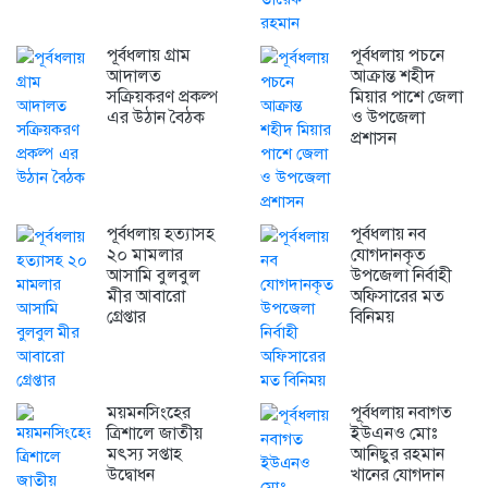
পূর্বধলায় গ্রাম
পূর্বধলায় পচনে
আদালত
আক্রান্ত শহীদ
সক্রিয়করণ প্রকল্প
মিয়ার পাশে জেলা
এর উঠান বৈঠক
ও উপজেলা
প্রশাসন
পূর্বধলায় হত্যাসহ
পূর্বধলায় নব
২০ মামলার
যোগদানকৃত
আসামি বুলবুল
উপজেলা নির্বাহী
মীর আবারো
অফিসারের মত
গ্রেপ্তার
বিনিময়
ময়মনসিংহের
পূর্বধলায় নবাগত
ত্রিশালে জাতীয়
ইউএনও মোঃ
মৎস্য সপ্তাহ
আনিছুর রহমান
উদ্বোধন
খানের যোগদান