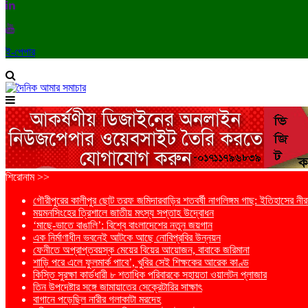
ই-পেপার
শিরোনাম >>
গৌরীপুরের কালীপুর ছোট তরফ জমিদারবাড়ির শতবর্ষী নাগলিঙ্গম গাছ: ইতিহাসের নীরব
ময়মনসিংহের ত্রিশালে জাতীয় মৎস্য সপ্তাহ উদ্বোধন
‘মাছে-ভাতে বাঙালি’: বিশ্বে বাংলাদেশের নতুন জয়গান
এক নির্মাণাধীন ভবনেই আটকে আছে নোবিপ্রবির উন্নয়ন
ফেনীতে অপ্রাপ্তবয়স্ক মেয়ের বিয়ের আয়োজন, বাবাকে জরিমানা
শাড়ি পরে এলে ফুলমার্ক পাবে’, খুবির সেই শিক্ষকের আরেক কাণ্ড
কিস্তি সুরক্ষা কার্ডধারী ৮ শতাধিক পরিবারকে সহায়তা ওয়ালটন প্লাজার
তিন উপদেষ্টার সঙ্গে জামায়াতের সেক্রেটারির সাক্ষাৎ
বাগানে পড়েছিল নারীর গলাকাটা মরদেহ