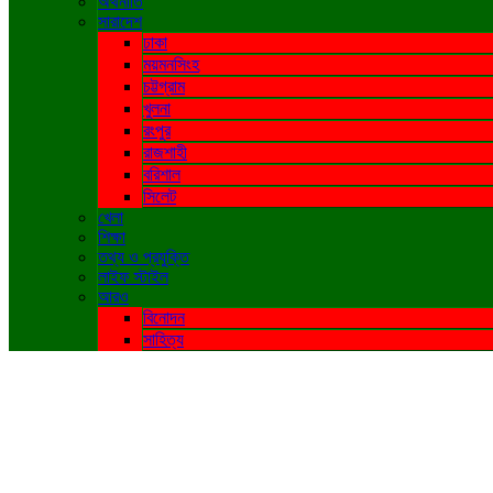
অর্থনীতি
সারাদেশ
ঢাকা
ময়মনসিংহ
চট্টগ্রাম
খুলনা
রংপুর
রাজশাহী
বরিশাল
সিলেট
খেলা
শিক্ষা
তথ্য ও প্রযুক্তি
লাইফ স্টাইল
আরও
বিনোদন
সাহিত্য