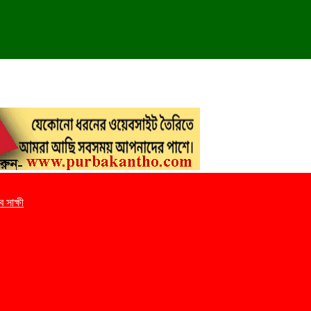
 সাক্ষী