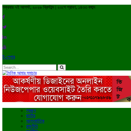
শুক্রবার ৭ই আগস্ট, ২০২৬ খ্রিস্টাব্দ | ২৩শে শ্রাবণ, ১৪৩৩ বঙ্গাব্দ
ই-পেপার
প্রচ্ছদ
জাতীয়
আন্তর্জাতিক
রাজনীতি