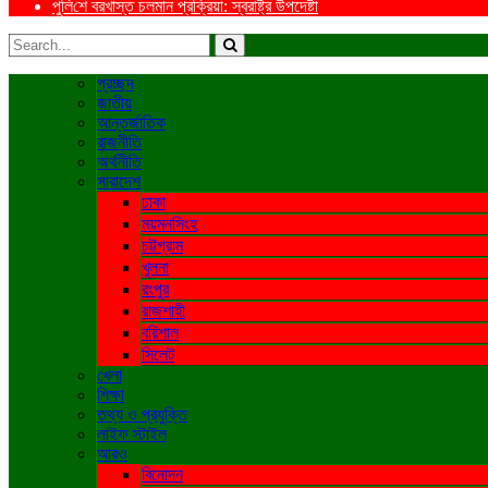
পু‌লি‌শে বরখাস্ত চলমান প্রক্রিয়া: স্বরাষ্ট্র উপদেষ্টা
প্রচ্ছদ
জাতীয়
আন্তর্জাতিক
রাজনীতি
অর্থনীতি
সারাদেশ
ঢাকা
ময়মনসিংহ
চট্টগ্রাম
খুলনা
রংপুর
রাজশাহী
বরিশাল
সিলেট
খেলা
শিক্ষা
তথ্য ও প্রযুক্তি
লাইফ স্টাইল
আরও
বিনোদন