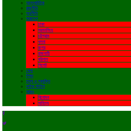
আন্তর্জাতিক
রাজনীতি
অর্থনীতি
সারাদেশ
ঢাকা
ময়মনসিংহ
চট্টগ্রাম
খুলনা
রংপুর
রাজশাহী
বরিশাল
সিলেট
খেলা
শিক্ষা
তথ্য ও প্রযুক্তি
লাইফ স্টাইল
আরও
বিনোদন
সাহিত্য