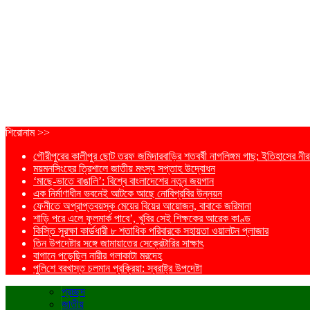
শিরোনাম >>
গৌরীপুরের কালীপুর ছোট তরফ জমিদারবাড়ির শতবর্ষী নাগলিঙ্গম গাছ: ইতিহাসের নীরব
ময়মনসিংহের ত্রিশালে জাতীয় মৎস্য সপ্তাহ উদ্বোধন
‘মাছে-ভাতে বাঙালি’: বিশ্বে বাংলাদেশের নতুন জয়গান
এক নির্মাণাধীন ভবনেই আটকে আছে নোবিপ্রবির উন্নয়ন
ফেনীতে অপ্রাপ্তবয়স্ক মেয়ের বিয়ের আয়োজন, বাবাকে জরিমানা
শাড়ি পরে এলে ফুলমার্ক পাবে’, খুবির সেই শিক্ষকের আরেক কাণ্ড
কিস্তি সুরক্ষা কার্ডধারী ৮ শতাধিক পরিবারকে সহায়তা ওয়ালটন প্লাজার
তিন উপদেষ্টার সঙ্গে জামায়াতের সেক্রেটারির সাক্ষাৎ
বাগানে পড়েছিল নারীর গলাকাটা মরদেহ
পু‌লি‌শে বরখাস্ত চলমান প্রক্রিয়া: স্বরাষ্ট্র উপদেষ্টা
প্রচ্ছদ
জাতীয়