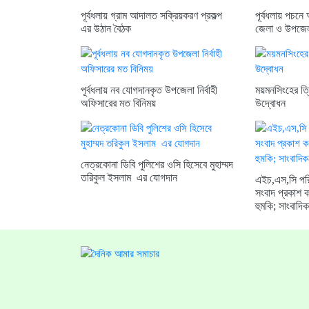
পূর্বধলায় গ্রাম আদালত সক্রিয়করণ প্রকল্প
পূর্বধলায় পচনে
এর উঠান বৈঠক
জেলা ও উপজেল
পূর্বধলায় নব যোগদানকৃত উপজেলা নির্বাহী
ময়মনসিংহের ত্
অফিসারের মত বিনিময়
উদ্বোধন
নেত্রকোনা ডিবি পুলিশের ওসি হিসেবে মুহাম্মদ
তরিকুল ইসলাম এর যোগদান
এইচ,এস,সি পরি
সংবাদ প্রকাশ ক
হুমকি; সাংবাদি