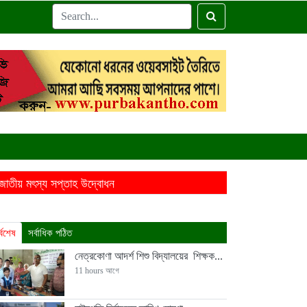
 জাতীয় মৎস্য সপ্তাহ উদ্বোধন
্ষকের আরেক কাণ্ড
্বশেষ
সর্বাধিক পঠিত
 সাক্ষাৎ
বাগানে পড়েছিল নারীর গলাকাটা মরদেহ
নেত্রকোণা আদর্শ শিশু বিদ্যালয়ের শিক্ষক...
11 hours আগে