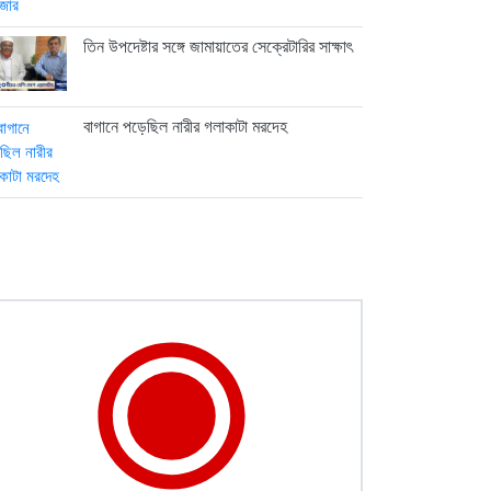
তিন উপদেষ্টার সঙ্গে জামায়াতের সেক্রেটারির সাক্ষাৎ
বাগানে পড়েছিল নারীর গলাকাটা মরদেহ