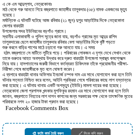
এ কে এম আব্দুল্লাহ, নেত্রকোনাঃ
মাঠ থেকে গরু আনতে গিয়ে বজ্রপাতে জাহাঙ্গীর তালুকদার (৩৫) নামক একজনের মৃত্যু
হয়েছে।
মর্মান্তিক এ ঘটনাটি ঘটেছে আজ রবিবার (২১ জুন) দুপুর আড়াইটার দিকে নেত্রকোনা
জেলার বারহাট্টা
উপজেলার সদর ইউনিয়নের বড়গাঁও গ্রামে।
স্থানীয় এলাকাবাসী ও পুলিশ সূত্রে জানা যায়, বড়গাঁও গ্রামের মৃত আব্দুর রাশিদ
তালুকদারের ছেলে জাহাঙ্গীর তালুকদার রবিবার বেলা আড়াইটার দিকে বৃষ্টি পড়তে
শুরু করলে বাড়ির পাশের মাঠে চড়ানো গরু আনতে যায়। এ সময়
হঠাৎ বজ্রপাতে সে মাটিতে লুটিয়ে পড়ে। পরিবারের লোকজন এ দৃশ্য দেখে সেখান থেকে
তাকে গুরুতর আহত অবস্থায় উদ্ধার করে দ্রুত বারহাট্টা উপজেলা স্বাস্থ্য কমপ্লেক্সে
নিয়ে যায়। হাসপাতালের জরুরী বিভাগে কর্তব্যরত চিকিৎসক তাঁকে প্রয়োজনীয় পরীক্ষা-
নিরীক্ষা শেষে জাহাঙ্গীরকে মৃত বলে ঘোষণা করেন।
এ ব্যপারে বারহাট্টা থানার অফিসার ইনচার্জ চম্পক দাম এর সাথে যোগাযোগ করা হলে তিনি
ঘটনার সত্যতা নিশ্চিত করে বলেন, আইনি প্রক্রিয়া শেষে পরিবারের কাছে লাশ হস্তান্তর
করা হয়েছে। এ ঘটনায় থানায় একটি অপমৃত্যু (ইউডি) মামলা দায়ের করা হয়েছে।
নেত্রকোনা জেলা প্রশাসক খন্দকার মুশফিকুর রহমান এর সাথে যোগাযোগ করা হলে তিনি
জানান, বজ্রপাতে নিহতের লাশ দাপন কাপনের জন্য সরকারের পক্ষ থেকে তাৎক্ষণিক মৃতের
পরিবারকে নগদ ২০ হাজার টাকা প্রদান করা হয়েছে।
Facebook Comments Box
🎨 ফটো কার্ড তৈরি করুন
🔗 লিংক কপি করুন