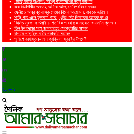
‘মাছে-ভাতে বাঙালি’: বিশ্বে বাংলাদেশের নতুন জয়গান
এক নির্মাণাধীন ভবনেই আটকে আছে নোবিপ্রবির উন্নয়ন
ফেনীতে অপ্রাপ্তবয়স্ক মেয়ের বিয়ের আয়োজন, বাবাকে জরিমানা
শাড়ি পরে এলে ফুলমার্ক পাবে’, খুবির সেই শিক্ষকের আরেক কাণ্ড
কিস্তি সুরক্ষা কার্ডধারী ৮ শতাধিক পরিবারকে সহায়তা ওয়ালটন প্লাজার
তিন উপদেষ্টার সঙ্গে জামায়াতের সেক্রেটারির সাক্ষাৎ
বাগানে পড়েছিল নারীর গলাকাটা মরদেহ
পু‌লি‌শে বরখাস্ত চলমান প্রক্রিয়া: স্বরাষ্ট্র উপদেষ্টা
ই-পেপার