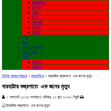
ময়মনসিংহ
চট্টগ্রাম
খুলনা
রংপুর
রাজশাহী
বরিশাল
সিলেট
খেলা
শিক্ষা
তথ্য ও প্রযুক্তি
লাইফ স্টাইল
আরও
বিনোদন
সাহিত্য
দৈনিক আমার সমাচার
>
ময়মনসিংহ
>
বারহাট্টায় বজ্রপাতে এক জনের মৃত্যু
বারহাট্টায় বজ্রপাতে এক জনের মৃত্যু
| আপডেট ১০:২৮ অপরাহ্ণ | রবিবার, ২১ জুন ২০২৬ |
প্রিন্ট