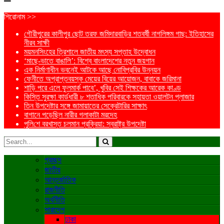
শিরোনাম >>
গৌরীপুরের কালীপুর ছোট তরফ জমিদারবাড়ির শতবর্ষী নাগলিঙ্গম গাছ: ইতিহাসের
নীরব সাক্ষী
ময়মনসিংহের ত্রিশালে জাতীয় মৎস্য সপ্তাহ উদ্বোধন
‘মাছে-ভাতে বাঙালি’: বিশ্বে বাংলাদেশের নতুন জয়গান
এক নির্মাণাধীন ভবনেই আটকে আছে নোবিপ্রবির উন্নয়ন
ফেনীতে অপ্রাপ্তবয়স্ক মেয়ের বিয়ের আয়োজন, বাবাকে জরিমানা
শাড়ি পরে এলে ফুলমার্ক পাবে’, খুবির সেই শিক্ষকের আরেক কাণ্ড
কিস্তি সুরক্ষা কার্ডধারী ৮ শতাধিক পরিবারকে সহায়তা ওয়ালটন প্লাজার
তিন উপদেষ্টার সঙ্গে জামায়াতের সেক্রেটারির সাক্ষাৎ
বাগানে পড়েছিল নারীর গলাকাটা মরদেহ
পু‌লি‌শে বরখাস্ত চলমান প্রক্রিয়া: স্বরাষ্ট্র উপদেষ্টা
প্রচ্ছদ
জাতীয়
আন্তর্জাতিক
রাজনীতি
অর্থনীতি
সারাদেশ
ঢাকা