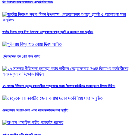
তিন উপদেষ্টার সঙ্গে জামায়াতের সেক্রেটারির সাক্ষাৎ
জাতীয় নিরাপদ সড়ক দিবস উপলক্ষে নেত্রকোনায় বর্ণাঢ্য র‍্যালী ও আলোচনা সভা অনুষ্ঠিত
পূর্বধলায় বিশ্ব হাত ধোয়া দিবস পালিত
২৭ মামলার নীতিমালা চুড়ান্ত করার দাবীতে নেত্রকোনায় সওজ বিভাগের কর্মচারীদের মানববন্ধন ও বিক্ষোভ মিছিল
নেত্রকোনায় নবগঠিত জেলা ওলামা দলের মতবিনিময় সভা অনুষ্ঠিত
বাগানে পড়েছিল নারীর গলাকাটা মরদেহ