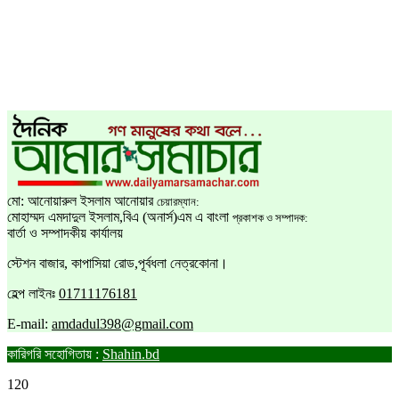
মো: আনোয়ারুল ইসলাম আনোয়ার
চেয়ারম্যান:
মোহাম্মদ এমদাদুল ইসলাম,বিএ (অনার্স)এম এ বাংলা
প্রকাশক ও সম্পাদক:
বার্তা ও সম্পাদকীয় কার্যালয়
স্টেশন বাজার, কাপাসিয়া রোড,পূর্বধলা নেত্রকোনা।
হেল্প লাইনঃ
01711176181
E-mail:
amdadul398@gmail.com
কারিগরি সহোগিতায় :
Shahin.bd
120