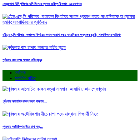
নেত্রকোনা ডিবি পুলিশের ওসি হিসেবে মুহাম্মদ তরিকুল ইসলাম এর যোগদান
এইচ,এস,সি পরিক্ষার ফলাফল বিপর্যয়ের সংবাদ প্রকাশ করায় সাংবাদিককে অধ্যক্ষের হুমকি; সাংবাদিকদের প্রতিবাদ
পূর্বধলায় বাস চাপায় অজ্ঞাত নারীর মৃত্যু
সর্বশেষ
সর্বাধিক পঠিত
পূর্বধলার আলোচিত কাকন হত্যা মামলার ...
পূর্বধলায় অটোরিকশার নীচে চাপা পড়ে...