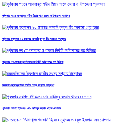
পূর্বধলায় পচনে আক্রান্ত শহীদ মিয়ার পাশে জেলা ও উপজেলা প্রশাসন
পূর্বধলায় হত্যাসহ ২০ মামলার আসামি বুলবুল মীর আবারো গ্রেপ্তার
পূর্বধলায় নব যোগদানকৃত উপজেলা নির্বাহী অফিসারের মত বিনিময়
ময়মনসিংহের ত্রিশালে জাতীয় মৎস্য সপ্তাহ উদ্বোধন
পূর্বধলায় নবাগত ইউএনও মোঃ আনিছুর রহমান খানের যোগদান