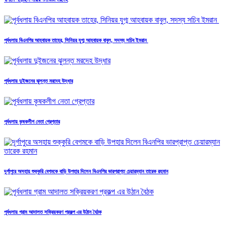
পূর্বধলায় বিএনপির আহবায়ক তাহের, সিনিয়র যুগ্ম আহবায়ক বাবুল, সদস্য সচিব ইমরান
পূর্বধলায় দুইজনের ঝুলন্ত মরদেহ উদ্ধার
পূর্বধলায় কৃষকলীগ নেতা গ্রেপ্তার
দূর্গাপুরে অসহায় শুক্কুরি বেগমকে বাড়ি উপহার দিলেন বিএনপির ভারপ্রাপ্ত চেয়ারম্যান তারেক রহমান
পূর্বধলায় গ্রাম আদালত সক্রিয়করণ প্রকল্প এর উঠান বৈঠক