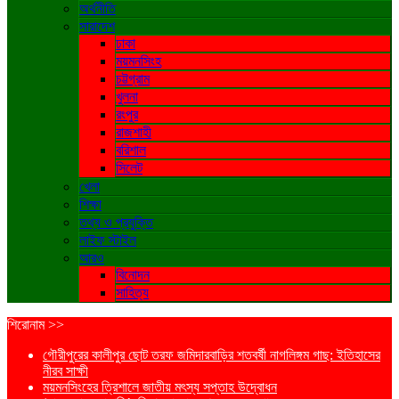
অর্থনীতি
সারাদেশ
ঢাকা
ময়মনসিংহ
চট্টগ্রাম
খুলনা
রংপুর
রাজশাহী
বরিশাল
সিলেট
খেলা
শিক্ষা
তথ্য ও প্রযুক্তি
লাইফ স্টাইল
আরও
বিনোদন
সাহিত্য
শিরোনাম >>
গৌরীপুরের কালীপুর ছোট তরফ জমিদারবাড়ির শতবর্ষী নাগলিঙ্গম গাছ: ইতিহাসের
নীরব সাক্ষী
ময়মনসিংহের ত্রিশালে জাতীয় মৎস্য সপ্তাহ উদ্বোধন