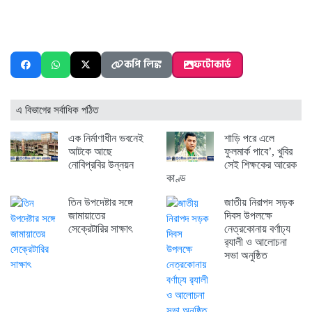
কপি লিঙ্ক
ফটোকার্ড
এ বিভাগের সর্বাধিক পঠিত
এক নির্মাণাধীন ভবনেই
শাড়ি পরে এলে
আটকে আছে
ফুলমার্ক পাবে’, খুবির
নোবিপ্রবির উন্নয়ন
সেই শিক্ষকের আরেক
কাণ্ড
তিন উপদেষ্টার সঙ্গে
জাতীয় নিরাপদ সড়ক
জামায়াতের
দিবস উপলক্ষে
সেক্রেটারির সাক্ষাৎ
নেত্রকোনায় বর্ণাঢ্য
র‍্যালী ও আলোচনা
সভা অনুষ্ঠিত