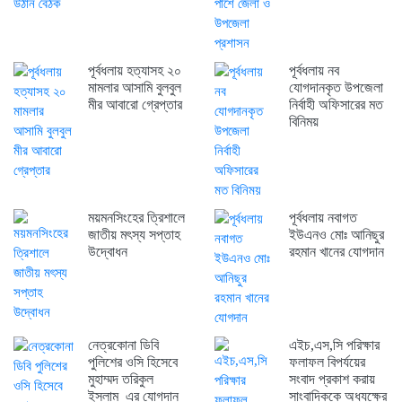
পূর্বধলায় হত্যাসহ ২০
পূর্বধলায় নব
মামলার আসামি বুলবুল
যোগদানকৃত উপজেলা
মীর আবারো গ্রেপ্তার
নির্বাহী অফিসারের মত
বিনিময়
ময়মনসিংহের ত্রিশালে
পূর্বধলায় নবাগত
জাতীয় মৎস্য সপ্তাহ
ইউএনও মোঃ আনিছুর
উদ্বোধন
রহমান খানের যোগদান
নেত্রকোনা ডিবি
এইচ,এস,সি পরিক্ষার
পুলিশের ওসি হিসেবে
ফলাফল বিপর্যয়ের
মুহাম্মদ তরিকুল
সংবাদ প্রকাশ করায়
ইসলাম এর যোগদান
সাংবাদিককে অধ্যক্ষের