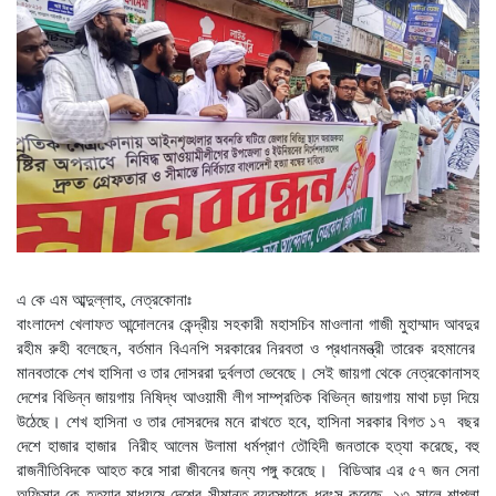
কিস্তি সুরক্ষা কার্ডধারী ৮ শতাধিক
পরিবারকে সহায়তা ওয়ালটন প্লাজার
তিন উপদেষ্টার সঙ্গে জামায়াতের
সেক্রেটারির সাক্ষাৎ
বাগানে পড়েছিল নারীর গলাকাটা মরদেহ
পু‌লি‌শে বরখাস্ত চলমান প্রক্রিয়া:
স্বরাষ্ট্র উপদেষ্টা
এ কে এম আব্দুল্লাহ, নেত্রকোনাঃ
বাংলাদেশ খেলাফত আন্দোলনের কেন্দ্রীয় সহকারী মহাসচিব মাওলানা গাজী মুহাম্মাদ আবদুর
রহীম রুহী বলেছেন, বর্তমান বিএনপি সরকারের নিরবতা ও প্রধানমন্ত্রী তারেক রহমানের
মানবতাকে শেখ হাসিনা ও তার দোসররা দুর্বলতা ভেবেছে। সেই জায়গা থেকে নেত্রকোনাসহ
দেশের বিভিন্ন জায়গায় নিষিদ্ধ আওয়ামী লীগ সাম্প্রতিক বিভিন্ন জায়গায় মাথা চড়া দিয়ে
উঠেছে। শেখ হাসিনা ও তার দোসরদের মনে রাখতে হবে, হাসিনা সরকার বিগত ১৭ বছর
দেশে হাজার হাজার নিরীহ আলেম উলামা ধর্মপ্রাণ তৌহিদী জনতাকে হত্যা করেছে, বহু
রাজনীতিবিদকে আহত করে সারা জীবনের জন্য পঙ্গু করেছে। বিডিআর এর ৫৭ জন সেনা
অফিসার কে হত্যার মাধ্যমে দেশের সীমান্ত ব্যবস্থাকে ধ্বংস করেছে, ১৩ সালে শাপলা