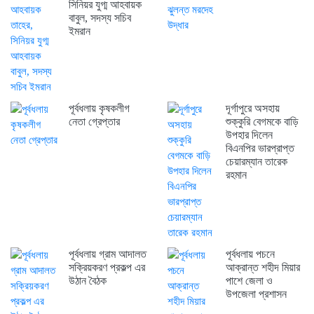
সিনিয়র যুগ্ম আহবায়ক
বাবুল, সদস্য সচিব
ইমরান
পূর্বধলায় কৃষকলীগ
দূর্গাপুরে অসহায়
নেতা গ্রেপ্তার
শুক্কুরি বেগমকে বাড়ি
উপহার দিলেন
বিএনপির ভারপ্রাপ্ত
চেয়ারম্যান তারেক
রহমান
পূর্বধলায় গ্রাম আদালত
পূর্বধলায় পচনে
সক্রিয়করণ প্রকল্প এর
আক্রান্ত শহীদ মিয়ার
উঠান বৈঠক
পাশে জেলা ও
উপজেলা প্রশাসন