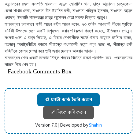
আন্দোলনের জেলা সভাপতি মাওলানা আব্দুল মোতালিব খান, ছাত্র আন্দোলন নেত্রকোনা
জেলা শাখার নেতা, মাওলানা বীন ইয়ামিন রুমী, মাওলানা শরিফুল ইসলাম, মাওলানা আব্দুল
ওয়াদুদ, ইসলামি শাসনতন্ত্র ছাত্র আন্দোলন নেতা মারুফ বিল্লাহ প্রমুখ।
মানববন্ধন চলাকালে গাজী আব্দুর রহীম আরও বলেন, ২৩ তারিখ আওয়ামী লীগের প্রতিষ্ঠা
বার্ষিকী উপলক্ষে দেশে একটি বিশৃঙ্খলা করার পরিকল্পনা গ্রহণ করেছে, ইতিমধ্যে গোয়েন্দা
সংস্থা গুলো এ তথ্য দিয়েছে, এ বিষয়ে দেশবাসীকে সতর্ক থাকার আহ্বান জানিয়ে বলেন,
নতজানু পররাষ্ট্রনীতির কারণে সীমান্তে বাংলাদেশী হত্যা বন্ধ হচ্ছে না, সীমান্ত রক্ষী
বাহিনীকে কোমর সোজা করে পাল্টা জবাব দেওয়ার আহবান জানান।
মানববন্ধন শেষে একটি বিক্ষোভ মিছিল শহরের বিভিন্ন রাস্তা প্রদক্ষিণ করে প্রেসক্লাবের
সামনে গিয়ে শেষ হয়।
Facebook Comments Box
🎨 ফটো কার্ড তৈরি করুন
🔗 লিংক কপি করুন
Version 7.0 | Developed by
Shahin