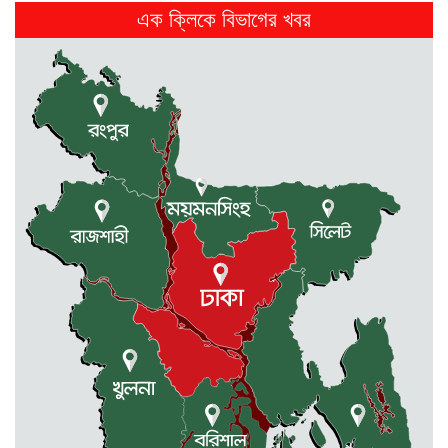
এক ক্লিকে বিভাগের খবর
পূর্বধলায় পুকুরের পানিতে ডুবে চার...
2 weeks আগে
পূর্বধলায় বিষপানের কিশোরের মৃত্যু
2 weeks আগে
মালিক সমিতি ও বাস সার্ভিস...
2 weeks আগে