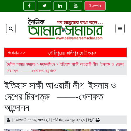
ই-পেপার
গৌরীপুরের কালীপুর ছোট তরফ
শিরোনাম >>
জমিদারবাড়ির শতবর্ষী নাগলিঙ্গম গাছ:
দৈনিক আমার সমাচার
>
ময়মনসিংহ
>
ইতিহাস সাক্ষী আওয়ামী লীগ ইসলাম ও দেশের
ইতিহাসের নীরব সাক্ষী
চিরশত্রু ——-খেলাফত আন্দোলন
ময়মনসিংহের ত্রিশালে জাতীয় মৎস্য
সপ্তাহ উদ্বোধন
ইতিহাস সাক্ষী আওয়ামী লীগ ইসলাম ও
‘মাছে-ভাতে বাঙালি’: বিশ্বে বাংলাদেশের
নতুন জয়গান
দেশের চিরশত্রু ——-খেলাফত
এক নির্মাণাধীন ভবনেই আটকে আছে
নোবিপ্রবির উন্নয়ন
আন্দোলন
ফেনীতে অপ্রাপ্তবয়স্ক মেয়ের বিয়ের
আয়োজন, বাবাকে জরিমানা
| আপডেট ১১:৪২ অপরাহ্ণ | শনিবার, ২০ জুন ২০২৬ |
শাড়ি পরে এলে ফুলমার্ক পাবে’, খুবির
প্রিন্ট
সেই শিক্ষকের আরেক কাণ্ড