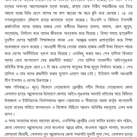
চত্বরে অসংখ্য আলেমদেরকে হত্যা করেছে, রাস্তা থেকে নিরীহ পথচারীদের ধরে নিয়ে
আয়না ঘরের টর্চার ছেলে মাসের পর মাস বছরের পর বছর বন্দি করে রেখেছে। ২৪ এর
গণঅভ্যুত্থানে চৌদ্দশো ছাত্র জনতাকে হত্যা করেছে। বিএনপি ও বিভিন্ন ইসলামী
রাজনৈতিক দলের হাজার হাজার নেতা কর্মীদের বিরুদ্ধে হামলা, মামলা, জেল জুলুম,
অত্যাচার, নির্যাতন করে তাদের জীবনকে অন্ধকার করে দিয়েছে। বিগত সময়ে ছাত্রলীগ
যুবলীগ দেশের প্রতিটি শিক্ষাঙ্গনকে মাদক এবং অস্ত্রের গুদামে রূপান্তরিত করে শিক্ষা
ব্যবস্থাকে ধ্বংস করেছে। আওয়ামী লীগের নেতারা হাজার হাজার কোটি টাকা বিদেশে পাচার
করে দেশের অর্থনীতিকে ধ্বংস করে দিয়েছে। এতকিছু করার পরও শেখ হাসিনা কিভাবে
স্বপ্ন দেখে বাংলাদেশে ফের রাজনীতি করার? শেখ হাসিনা ততকালীন আইনশৃঙ্খলা
বাহিনীর উপর বন্দুক রেখে ১৭ টা বছর এদেশের মানুষের উপর জুলুম নির্যাতন করেছে। শেখ
হাসিনা ও তার দলের রাজনীতি করার সুযোগ এদেশে আর নেই। ইতিহাস সাক্ষী আওয়ামী
লীগ ইসলাম ও দেশের চিরশত্রু।
আজ শনিবার(২০ জুন) বিকেলে নেত্রকোনা কেন্দ্রীয় শহীদ মিনারে নেত্রকোনা জেলা
খেলাফত ছাত্র আন্দোলনের উদ্যোগে জেলায় আইন-শৃঙ্খলার অবনতি ঘটানোর দায়ে বিভিন্ন
উপজেলা ও ইউনিয়নের নির্দেশদাদের দ্রুত গ্রেফতার ও সীমান্তে ভারত কর্তৃক বাংলাদেশী
হত্যা বন্ধের দাবিতে মানববন্ধন ও বিক্ষোভ মিছিলে প্রধান অতিথির বক্তৃতায় এসব কথা
বলেন।
এ সময় অন্যদের মধ্যে বক্তব্য রাখেন, এনসিপির কেন্দ্রীয় নেতা ফাহিম রহমান খান পাঠান,
জেলা খেলাফত আন্দোলনের নেতা মাওলানা আব্দুর রউফ, মাওলানা আব্দুস সালাম, মাওলানা
মোস্তফা জিহাদী, খেলাফত যুব আন্দোলনের জেলা সভাপতি মুফতী মুসা শেখ, খেলাফত ছাত্র