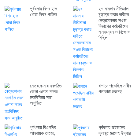
পূর্বধলায় বিশ্ব হাত
২৭ মামলার নীতিমালা
ধোয়া দিবস পালিত
চুড়ান্ত করার দাবীতে
নেত্রকোনায় সওজ
বিভাগের কর্মচারীদের
মানববন্ধন ও বিক্ষোভ
মিছিল
নেত্রকোনায় নবগঠিত
বাগানে পড়েছিল নারীর
জেলা ওলামা দলের
গলাকাটা মরদেহ
মতবিনিময় সভা
অনুষ্ঠিত
পূর্বধলায় বিএনপির
পূর্বধলায় দুইজনের
আহবায়ক তাহের,
ঝুলন্ত মরদেহ উদ্ধার