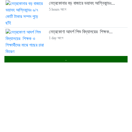
নেত্রকোনার বড় বাজারে ভয়াবহ আগ্নিকান্ডঃ...
5 hours আগে
নেত্রকোণা আদর্শ শিশু বিদ্যালয়ের শিক্ষক...
1 day আগে
.
রাষ্ট্রপতি নির্বাচনের তারিখ ঘোষণা
2 days আগে
পূর্বধলার আলোচিত কাকন হত্যা মামলার ...
5 days আগে
পূর্বধলায় অটোরিকশার নীচে চাপা পড়ে...
1 week আগে
পূর্বধলায় বিয়ে বাড়িতে প্রেমিকার হানায়...
1 week আগে