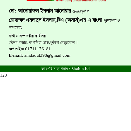
মো: আনোয়ারুল ইসলাম আনোয়ার
চেয়ারম্যান:
মোহাম্মদ এমদাদুল ইসলাম,বিএ (অনার্স)এম এ বাংলা
প্রকাশক ও
সম্পাদক:
বার্তা ও সম্পাদকীয় কার্যালয়
স্টেশন বাজার, কাপাসিয়া রোড,পূর্বধলা নেত্রকোনা।
হেল্প লাইনঃ
01711176181
E-mail:
amdadul398@gmail.com
কারিগরি সহোগিতায় :
Shahin.bd
120