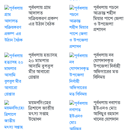
পূর্বধলায় গ্রাম
পূর্বধলায় পচনে
আদালত
আক্রান্ত শহীদ
সক্রিয়করণ প্রকল্প
মিয়ার পাশে জেলা
এর উঠান বৈঠক
ও উপজেলা
প্রশাসন
পূর্বধলায় হত্যাসহ
পূর্বধলায় নব
২০ মামলার
যোগদানকৃত
আসামি বুলবুল
উপজেলা নির্বাহী
মীর আবারো
অফিসারের মত
গ্রেপ্তার
বিনিময়
ময়মনসিংহের
পূর্বধলায় নবাগত
ত্রিশালে জাতীয়
ইউএনও মোঃ
মৎস্য সপ্তাহ
আনিছুর রহমান
উদ্বোধন
খানের যোগদান