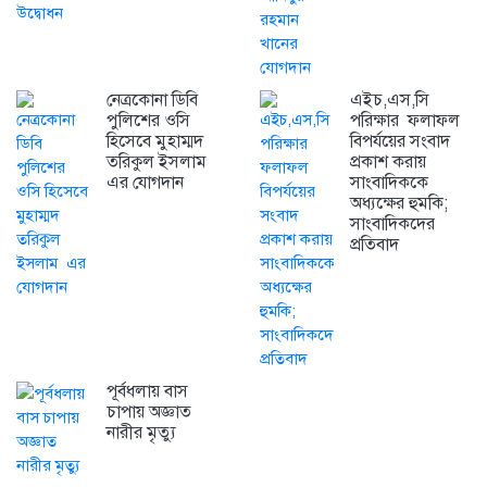
নেত্রকোনা ডিবি
এইচ,এস,সি
পুলিশের ওসি
পরিক্ষার ফলাফল
হিসেবে মুহাম্মদ
বিপর্যয়ের সংবাদ
তরিকুল ইসলাম
প্রকাশ করায়
এর যোগদান
সাংবাদিককে
অধ্যক্ষের হুমকি;
সাংবাদিকদের
প্রতিবাদ
পূর্বধলায় বাস
চাপায় অজ্ঞাত
নারীর মৃত্যু