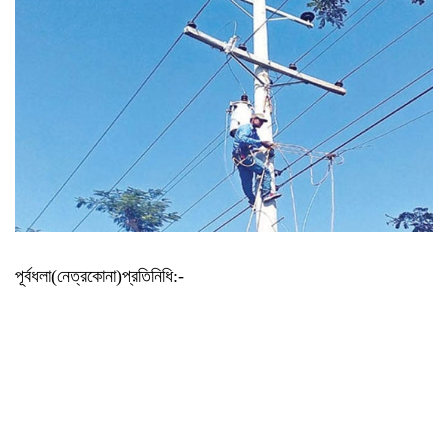
শাড়ি পরে এলে ফুলমার্ক পাবে’,
খুবির সেই শিক্ষকের আরেক
কাণ্ড
কিস্তি সুরক্ষা কার্ডধারী ৮
শতাধিক পরিবারকে সহায়তা
ওয়ালটন প্লাজার
তিন উপদেষ্টার সঙ্গে জামায়াতের
সেক্রেটারির সাক্ষাৎ
বাগানে পড়েছিল নারীর
গলাকাটা মরদেহ
পু‌লি‌শে বরখাস্ত চলমান প্রক্রিয়া:
স্বরাষ্ট্র উপদেষ্টা
পূর্বধলা(নেত্রকোনা)প্রতিনিধি:-