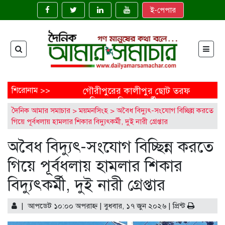
ই-পেপার
শিরোনাম >>
গৌরীপুরের কালীপুর ছোট তরফ
জমিদারবাড়ির শতবর্ষী
দৈনিক আমার সমাচার
>
ময়মনসিংহ
>
অবৈধ বিদ্যুৎ-সংযোগ বিচ্ছিন্ন করতে
নাগলিঙ্গম গাছ: ইতিহাসের নীরব
গিয়ে পূর্বধলায় হামলার শিকার বিদ্যুৎকর্মী, দুই নারী গ্রেপ্তার
সাক্ষী
ময়মনসিংহের ত্রিশালে জাতীয়
অবৈধ বিদ্যুৎ-সংযোগ বিচ্ছিন্ন করতে
মৎস্য সপ্তাহ উদ্বোধন
‘মাছে-ভাতে বাঙালি’: বিশ্বে
গিয়ে পূর্বধলায় হামলার শিকার
বাংলাদেশের নতুন জয়গান
এক নির্মাণাধীন ভবনেই আটকে
বিদ্যুৎকর্মী, দুই নারী গ্রেপ্তার
আছে নোবিপ্রবির উন্নয়ন
ফেনীতে অপ্রাপ্তবয়স্ক মেয়ের
| আপডেট ১০:০০ অপরাহ্ণ | বুধবার, ১৭ জুন ২০২৬ |
বিয়ের আয়োজন, বাবাকে
প্রিন্ট
জরিমানা