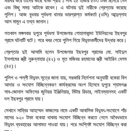
মারধর করে তাঁদের কাছে থাকা প্রায় ১ লাখ ২৫ হাজার ৫০৩ টাকা ছিনিয়ে নেন
এবং কিছু সময় আটকে রাখেন। এ ঘটনায় দুই নারীকে গ্রেপ্তার করেছে
পুলিশ। আজ বুধবার পূর্বধলা থানার ভারপ্রাপ্ত কর্মকর্তা (ওসি) আব্দুল্লাহ
আল মামুন এ তথ্য জানান।
গতকাল মঙ্গলবার দুপুরে পূর্বধলা উপজেলার গোহালাকান্দা ইউনিয়নের ইছবপুর
গ্রামে ঘটনাটি ঘটে। পরে খবর পেয়ে পুলিশ গিয়ে বিদ্যুৎকর্মীদের উদ্ধার করে।
গ্রেপ্তার দুই আসামি হলেন উপজেলার ইছবপুর গ্রামের মো. সাইদুল
ইসলামের স্ত্রী নুরুন্নাহার (৪২) ও মৃত মজিবর রহমানের স্ত্রী আইরিন বেগম
(৪৫)।
পুলিশ ও পল্লী বিদ্যুৎ সূত্রে জানা যায়, সরকারি নির্দেশনা অনুযায়ী বকেয়া বিল
আদায় ও সংযোগ বিচ্ছিন্নকরণ কার্যক্রমের অংশ হিসেবে দুপুরে শ্যামগঞ্জ
সাব-জোনাল অফিসের জুনিয়র ইঞ্জিনিয়ার, মিটার রিডার, লাইনম্যানসহ একটি
দল ইছবপুর গ্রামে যায়।
সেখানে সাব্বির আহম্মেদ কাজলের নামে একটি আবাসিক বিদ্যুৎ-সংযোগে পাঁচ
মাসের ৯২০ টাকা বকেয়া থাকায় সংযোগ বিচ্ছিন্ন করতে গেলে অবৈধভাবে
বিদ্যুৎ ব্যবহারের আলামত পাওয়া যায়। পরে সংশ্লিষ্ট সংযোগ বিচ্ছিন্ন করা