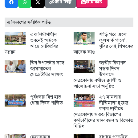
কপি লিঙ্ক
ফটোকার্ড
এ বিভাগের সর্বাধিক পঠিত
এক নির্মাণাধীন
শাড়ি পরে এলে
ভবনেই আটকে
ফুলমার্ক পাবে’,
আছে নোবিপ্রবির
খুবির সেই শিক্ষকের
উন্নয়ন
আরেক কাণ্ড
তিন উপদেষ্টার সঙ্গে
জাতীয় নিরাপদ
জামায়াতের
সড়ক দিবস
সেক্রেটারির সাক্ষাৎ
উপলক্ষে
নেত্রকোনায় বর্ণাঢ্য র‍্যালী ও
আলোচনা সভা অনুষ্ঠিত
পূর্বধলায় বিশ্ব হাত
২৭ মামলার
ধোয়া দিবস পালিত
নীতিমালা চুড়ান্ত
করার দাবীতে
নেত্রকোনায় সওজ বিভাগের
কর্মচারীদের মানববন্ধন ও বিক্ষোভ
মিছিল
নেত্রকোনায়
বাগানে পড়েছিল