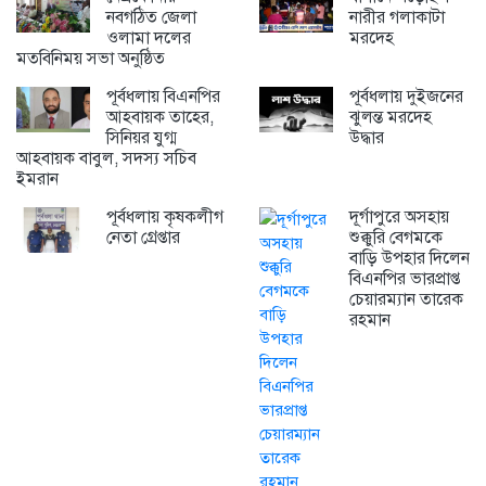
নবগঠিত জেলা
নারীর গলাকাটা
ওলামা দলের
মরদেহ
মতবিনিময় সভা অনুষ্ঠিত
পূর্বধলায় বিএনপির
পূর্বধলায় দুইজনের
আহবায়ক তাহের,
ঝুলন্ত মরদেহ
সিনিয়র যুগ্ম
উদ্ধার
আহবায়ক বাবুল, সদস্য সচিব
ইমরান
পূর্বধলায় কৃষকলীগ
দূর্গাপুরে অসহায়
নেতা গ্রেপ্তার
শুক্কুরি বেগমকে
বাড়ি উপহার দিলেন
বিএনপির ভারপ্রাপ্ত
চেয়ারম্যান তারেক
রহমান