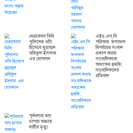
নেত্রকোনা ডিবি
এইচ,এস,সি
পুলিশের ওসি
পরিক্ষার ফলাফল
হিসেবে মুহাম্মদ
বিপর্যয়ের সংবাদ
তরিকুল ইসলাম
প্রকাশ করায়
এর যোগদান
সাংবাদিককে
অধ্যক্ষের হুমকি;
সাংবাদিকদের
প্রতিবাদ
পূর্বধলায় বাস
চাপায় অজ্ঞাত
নারীর মৃত্যু