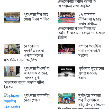
নেত্রকোনায় বর্ণাঢ্য র‍্যালী ও
আলোচনা সভা অনুষ্ঠিত
পূর্বধলায় বিশ্ব হাত
২৭ মামলার
ধোয়া দিবস পালিত
নীতিমালা চুড়ান্ত
করার দাবীতে
নেত্রকোনায় সওজ বিভাগের
কর্মচারীদের মানববন্ধন ও বিক্ষোভ
মিছিল
নেত্রকোনায়
বাগানে পড়েছিল
নবগঠিত জেলা
নারীর গলাকাটা
ওলামা দলের
মরদেহ
মতবিনিময় সভা অনুষ্ঠিত
পূর্বধলায় বিএনপির
পূর্বধলায় দুইজনের
আহবায়ক তাহের,
ঝুলন্ত মরদেহ
সিনিয়র যুগ্ম
উদ্ধার
আহবায়ক বাবুল, সদস্য সচিব
ইমরান
পূর্বধলায় কৃষকলীগ
দূর্গাপুরে অসহায়
নেতা গ্রেপ্তার
শুক্কুরি বেগমকে
বাড়ি উপহার দিলেন