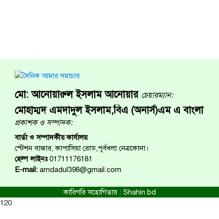
মো: আনোয়ারুল ইসলাম আনোয়ার
চেয়ারম্যান:
মোহাম্মদ এমদাদুল ইসলাম,বিএ (অনার্স)এম এ বাংলা
প্রকাশক ও সম্পাদক:
বার্তা ও সম্পাদকীয় কার্যালয়
স্টেশন বাজার, কাপাসিয়া রোড,পূর্বধলা নেত্রকোনা।
হেল্প লাইনঃ
01711176181
E-mail:
amdadul398@gmail.com
কারিগরি সহোগিতায় :
Shahin.bd
120