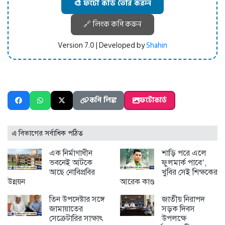
🎨 ফটো কার্ড তৈরি করুন
🔗 লিংক কপি করুন
Version 7.0 | Developed by
Shahin
কপি লিঙ্ক
ফটোকার্ড
এ বিভাগের সর্বাধিক পঠিত
এক নির্মাণাধীন
শাড়ি পরে এলে
ভবনেই আটকে
ফুলমার্ক পাবে’,
আছে নোবিপ্রবির
খুবির সেই শিক্ষকের
উন্নয়ন
আরেক কাণ্ড
তিন উপদেষ্টার সঙ্গে
জাতীয় নিরাপদ
জামায়াতের
সড়ক দিবস
সেক্রেটারির সাক্ষাৎ
উপলক্ষে