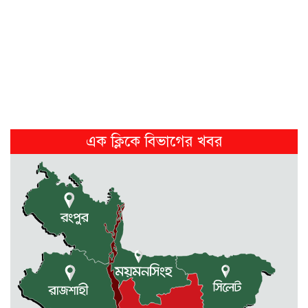
পূর্বধলায় বিষপানের কিশোরের মৃত্যু
1 week আগে
মালিক সমিতি ও বাস সার্ভিস...
2 weeks আগে
এক ক্লিকে বিভাগের খবর
নেত্রকোনায় নিজ বসত ঘরে গলা...
2 weeks আগে
ফ্যাসিস্টের দোসর চুপ্পুকে গ্রেফতার করে...
2 weeks আগে
গৌরীপুরের কালীপুর ছোট তরফ
জমিদারবাড়ির...