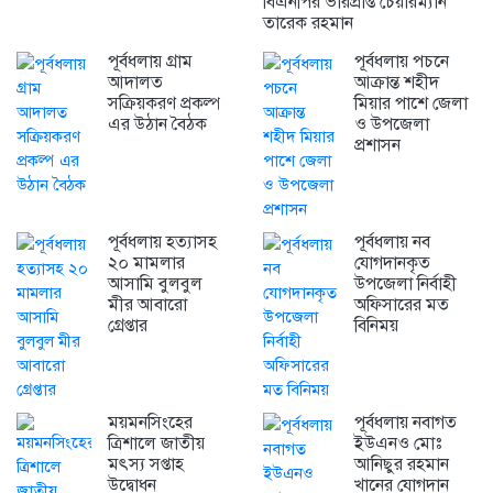
বিএনপির ভারপ্রাপ্ত চেয়ারম্যান
তারেক রহমান
পূর্বধলায় গ্রাম
পূর্বধলায় পচনে
আদালত
আক্রান্ত শহীদ
সক্রিয়করণ প্রকল্প
মিয়ার পাশে জেলা
এর উঠান বৈঠক
ও উপজেলা
প্রশাসন
পূর্বধলায় হত্যাসহ
পূর্বধলায় নব
২০ মামলার
যোগদানকৃত
আসামি বুলবুল
উপজেলা নির্বাহী
মীর আবারো
অফিসারের মত
গ্রেপ্তার
বিনিময়
ময়মনসিংহের
পূর্বধলায় নবাগত
ত্রিশালে জাতীয়
ইউএনও মোঃ
মৎস্য সপ্তাহ
আনিছুর রহমান
উদ্বোধন
খানের যোগদান