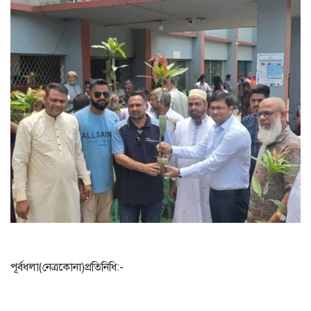
শাড়ি পরে এলে ফুলমার্ক পাবে’,
খুবির সেই শিক্ষকের আরেক
কাণ্ড
কিস্তি সুরক্ষা কার্ডধারী ৮
শতাধিক পরিবারকে সহায়তা
ওয়ালটন প্লাজার
তিন উপদেষ্টার সঙ্গে জামায়াতের
সেক্রেটারির সাক্ষাৎ
বাগানে পড়েছিল নারীর
গলাকাটা মরদেহ
পু‌লি‌শে বরখাস্ত চলমান প্রক্রিয়া:
স্বরাষ্ট্র উপদেষ্টা
পূর্বধলা(নেত্রকোনা)প্রতিনিধি:-