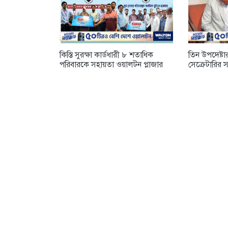
কিস্তি সুরক্ষা কার্ডধারী ৮ শতাধিক
তিন উপদেষ্টা
পরিবারকে সহায়তা ওয়ালটন প্লাজার
সেক্রেটারির স