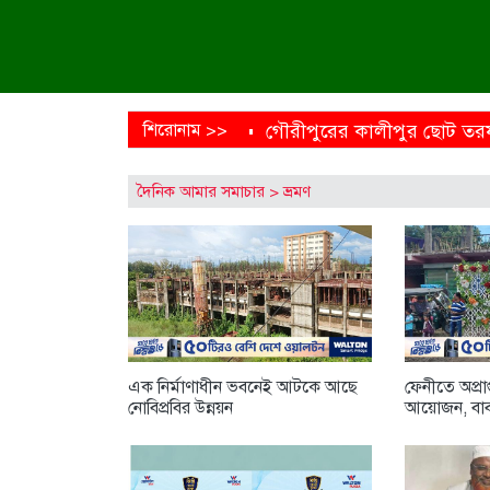
শিরোনাম >>
গৌরীপুরের কালীপুর ছোট তরফ 
ময়মনসিংহের ত্রিশালে জাতীয় ম
দৈনিক আমার সমাচার
>
ভ্রমণ
এক নির্মাণাধীন ভবনেই আটকে 
শাড়ি পরে এলে ফুলমার্ক পাবে’
তিন উপদেষ্টার সঙ্গে জামায়াতের
পু‌লি‌শে বরখাস্ত চলমান প্রক্রিয়া: 
এক নির্মাণাধীন ভবনেই আটকে আছে
ফেনীতে অপ্রাপ
নোবিপ্রবির উন্নয়ন
আয়োজন, বাব