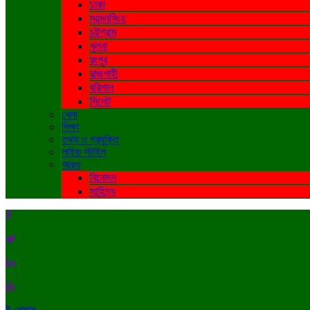
ঢাকা
ময়মনসিংহ
চট্টগ্রাম
খুলনা
রংপুর
রাজশাহী
বরিশাল
সিলেট
খেলা
শিক্ষা
তথ্য ও প্রযুক্তি
লাইফ স্টাইল
আরও
বিনোদন
সাহিত্য
ই-পেপার