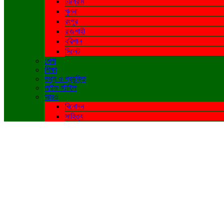
চট্টগ্রাম
খুলনা
রংপুর
রাজশাহী
বরিশাল
সিলেট
খেলা
শিক্ষা
তথ্য ও প্রযুক্তি
লাইফ স্টাইল
আরও
বিনোদন
সাহিত্য