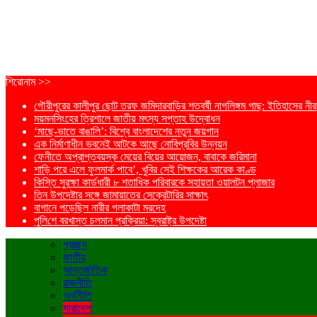
শিরোনাম >>
গৌরীপুরের কালীপুর ছোট তরফ জমিদারবাড়ির শতবর্ষী নাগলিঙ্গম গাছ: ইতিহাসের নীরব
ময়মনসিংহের ত্রিশালে জাতীয় মৎস্য সপ্তাহ উদ্বোধন
‘মাছে-ভাতে বাঙালি’: বিশ্বে বাংলাদেশের নতুন জয়গান
এক নির্মাণাধীন ভবনেই আটকে আছে নোবিপ্রবির উন্নয়ন
ফেনীতে অপ্রাপ্তবয়স্ক মেয়ের বিয়ের আয়োজন, বাবাকে জরিমানা
শাড়ি পরে এলে ফুলমার্ক পাবে’, খুবির সেই শিক্ষকের আরেক কাণ্ড
কিস্তি সুরক্ষা কার্ডধারী ৮ শতাধিক পরিবারকে সহায়তা ওয়ালটন প্লাজার
তিন উপদেষ্টার সঙ্গে জামায়াতের সেক্রেটারির সাক্ষাৎ
বাগানে পড়েছিল নারীর গলাকাটা মরদেহ
পু‌লি‌শে বরখাস্ত চলমান প্রক্রিয়া: স্বরাষ্ট্র উপদেষ্টা
প্রচ্ছদ
জাতীয়
আন্তর্জাতিক
রাজনীতি
অর্থনীতি
সারাদেশ