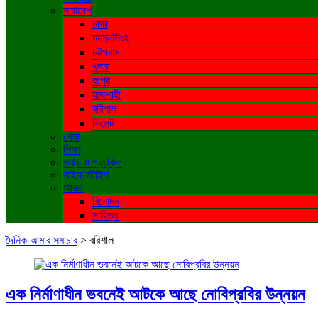
সারাদেশ
ঢাকা
ময়মনসিংহ
চট্টগ্রাম
খুলনা
রংপুর
রাজশাহী
বরিশাল
সিলেট
খেলা
শিক্ষা
তথ্য ও প্রযুক্তি
লাইফ স্টাইল
আরও
বিনোদন
সাহিত্য
দৈনিক আমার সমাচার
>
বরিশাল
এক নির্মাণাধীন ভবনেই আটকে আছে নোবিপ্রবির উন্নয়ন