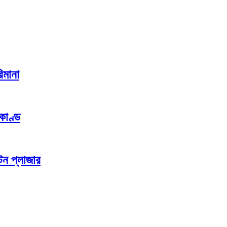
িমানা
কাণ্ড
টন প্লাজার