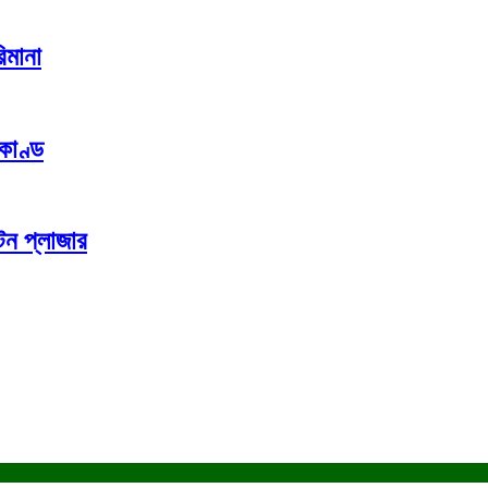
িমানা
কাণ্ড
টন প্লাজার