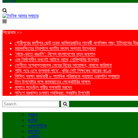
শিরোনাম >>
গৌরীপুরের কালীপুর ছোট তরফ জমিদারবাড়ির শতবর্ষী নাগলিঙ্গম গাছ: ইতিহাসের নীরব
ময়মনসিংহের ত্রিশালে জাতীয় মৎস্য সপ্তাহ উদ্বোধন
‘মাছে-ভাতে বাঙালি’: বিশ্বে বাংলাদেশের নতুন জয়গান
এক নির্মাণাধীন ভবনেই আটকে আছে নোবিপ্রবির উন্নয়ন
ফেনীতে অপ্রাপ্তবয়স্ক মেয়ের বিয়ের আয়োজন, বাবাকে জরিমানা
শাড়ি পরে এলে ফুলমার্ক পাবে’, খুবির সেই শিক্ষকের আরেক কাণ্ড
কিস্তি সুরক্ষা কার্ডধারী ৮ শতাধিক পরিবারকে সহায়তা ওয়ালটন প্লাজার
তিন উপদেষ্টার সঙ্গে জামায়াতের সেক্রেটারির সাক্ষাৎ
বাগানে পড়েছিল নারীর গলাকাটা মরদেহ
পু‌লি‌শে বরখাস্ত চলমান প্রক্রিয়া: স্বরাষ্ট্র উপদেষ্টা
প্রচ্ছদ
জাতীয়
আন্তর্জাতিক
রাজনীতি
অর্থনীতি