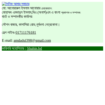
মো: আনোয়ারুল ইসলাম আনোয়ার
চেয়ারম্যান:
মোহাম্মদ এমদাদুল ইসলাম,বিএ (অনার্স)এম এ বাংলা
প্রকাশক ও সম্পাদক:
বার্তা ও সম্পাদকীয় কার্যালয়
স্টেশন বাজার, কাপাসিয়া রোড,পূর্বধলা নেত্রকোনা।
হেল্প লাইনঃ
01711176181
E-mail:
amdadul398@gmail.com
কারিগরি সহোগিতায় :
Shahin.bd