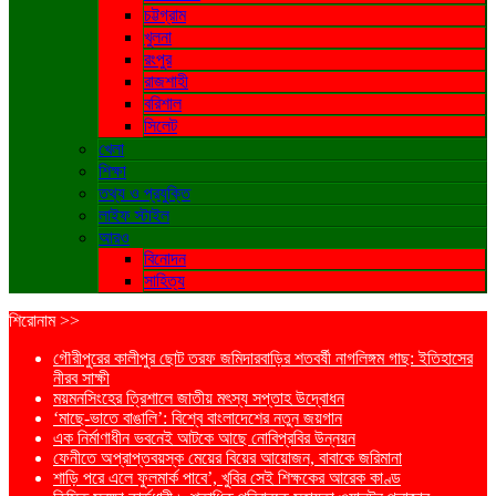
চট্টগ্রাম
খুলনা
রংপুর
রাজশাহী
বরিশাল
সিলেট
খেলা
শিক্ষা
তথ্য ও প্রযুক্তি
লাইফ স্টাইল
আরও
বিনোদন
সাহিত্য
শিরোনাম >>
গৌরীপুরের কালীপুর ছোট তরফ জমিদারবাড়ির শতবর্ষী নাগলিঙ্গম গাছ: ইতিহাসের
নীরব সাক্ষী
ময়মনসিংহের ত্রিশালে জাতীয় মৎস্য সপ্তাহ উদ্বোধন
‘মাছে-ভাতে বাঙালি’: বিশ্বে বাংলাদেশের নতুন জয়গান
এক নির্মাণাধীন ভবনেই আটকে আছে নোবিপ্রবির উন্নয়ন
ফেনীতে অপ্রাপ্তবয়স্ক মেয়ের বিয়ের আয়োজন, বাবাকে জরিমানা
শাড়ি পরে এলে ফুলমার্ক পাবে’, খুবির সেই শিক্ষকের আরেক কাণ্ড