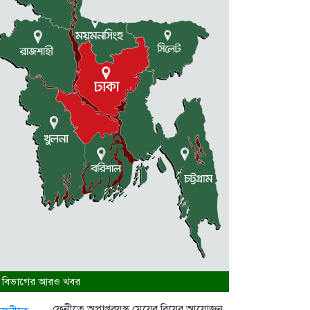
গৌরীপুরের কালীপুর ছোট তরফ
জমিদারবাড়ির...
2 weeks আগে
 বিভাগের আরও খবর
ফেনীতে অপ্রাপ্তবয়স্ক মেয়ের বিয়ের আয়োজন,