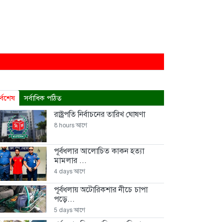
 নতুন জয়গান
র আয়োজন, বাবাকে জরিমানা
র্বশেষ
সর্বাধিক পঠিত
 ৮ শতাধিক পরিবারকে সহায়তা ওয়ালটন প্লাজার
রাষ্ট্রপতি নির্বাচনের তারিখ ঘোষণা
8 hours আগে
হ
পূর্বধলার আলোচিত কাকন হত্যা
মামলার ...
4 days আগে
পূর্বধলায় অটোরিকশার নীচে চাপা
পড়ে...
5 days আগে