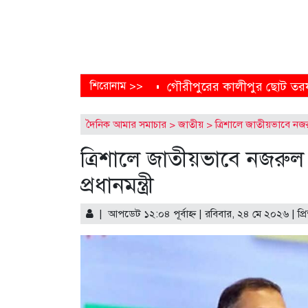
শিরোনাম >>
গৌরীপুরের কালীপুর ছোট তরফ 
ময়মনসিংহের ত্রিশালে জাতীয় ম
দৈনিক আমার সমাচার
>
জাতীয়
>
ত্রিশালে জাতীয়ভাবে নজরু
এক নির্মাণাধীন ভবনেই আটকে 
ত্রিশালে জাতীয়ভাবে নজরুল
শাড়ি পরে এলে ফুলমার্ক পাবে’
প্রধানমন্ত্রী
তিন উপদেষ্টার সঙ্গে জামায়াতের
পু‌লি‌শে বরখাস্ত চলমান প্রক্রিয়া: 
| আপডেট ১২:০৪ পূর্বাহ্ণ | রবিবার, ২৪ মে ২০২৬ |
প্র