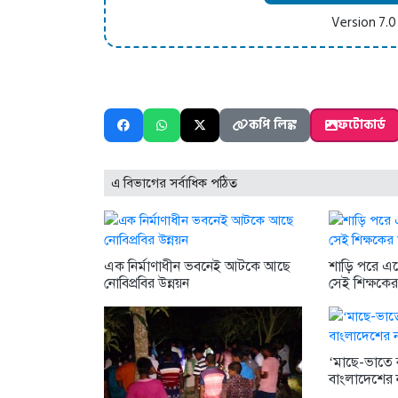
Version 7.0
কপি লিঙ্ক
ফটোকার্ড
এ বিভাগের সর্বাধিক পঠিত
এক নির্মাণাধীন ভবনেই আটকে আছে
শাড়ি পরে এলে
নোবিপ্রবির উন্নয়ন
সেই শিক্ষকে
‘মাছে-ভাতে বা
বাংলাদেশের 