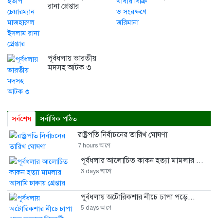
রানা গ্রেপ্তার
পূর্বধলায় ভারতীয়
মদসহ আটক ৩
সর্বশেষ
সর্বাধিক পঠিত
রাষ্ট্রপতি নির্বাচনের তারিখ ঘোষণা
7 hours আগে
পূর্বধলার আলোচিত কাকন হত্যা মামলার ...
3 days আগে
পূর্বধলায় অটোরিকশার নীচে চাপা পড়ে...
5 days আগে