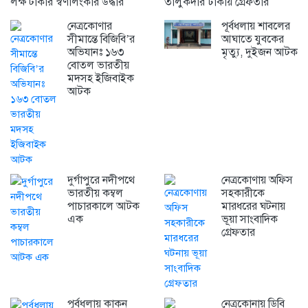
লক্ষ টাকার স্বর্ণালংকার উদ্ধার
তালুকদার ঢাকায় গ্রেফতার
নেত্রকোণার
পূর্বধলায় শাবলের
সীমান্তে বিজিবি’র
আঘাতে যুবকের
অভিযানঃ ১৬৩
মৃত্যু, দুইজন আটক
বোতল ভারতীয়
মদসহ ইজিবাইক
আটক
দুর্গাপুরে নদীপথে
নেত্রকোণায় অফিস
ভারতীয় কম্বল
সহকারীকে
পাচারকালে আটক
মারধরের ঘটনায়
এক
ভূয়া সাংবাদিক
গ্রেফতার
পূর্বধলায় কাকন
নেত্রকোনায় ডিবি