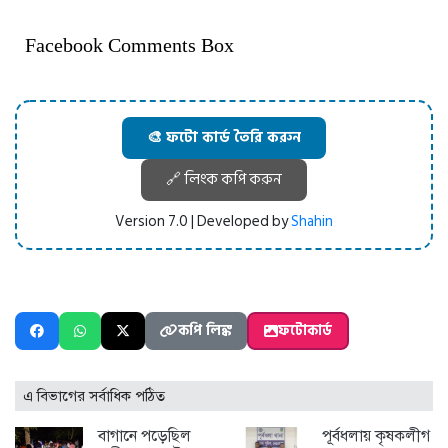
Facebook Comments Box
🎨 ফটো কার্ড তৈরি করুন
🔗 লিংক কপি করুন
Version 7.0 | Developed by
Shahin
কপি লিঙ্ক
ফটোকার্ড
এ বিভাগের সর্বাধিক পঠিত
বাগানে পড়েছিল
পূর্বধলায় কৃষকলীগ