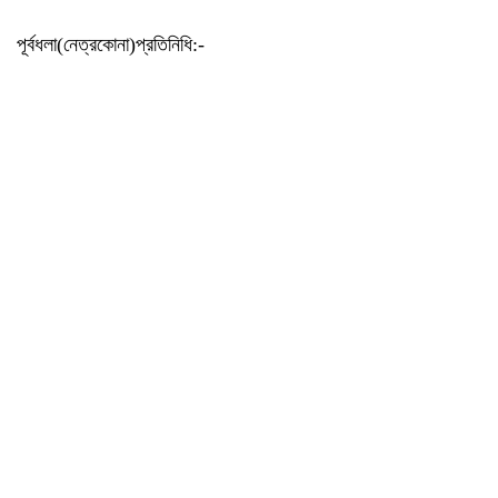
পূর্বধলা(নেত্রকোনা)প্রতিনিধি:-