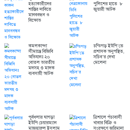
হত্যাকারীদের
পুলিশের হাতে ৮
শাস্তির দাবিতে
জুয়ারী আটক
মানববন্ধন ও
বিক্ষোভ
কমলকান্দা
চন্ডিগড় ইউপি’তে
সীমান্তে বিজিবি
প্রশাসক অনুপস্থিত,
অভিযানঃ ২০
সচিব’র দেখা
বোতল ভারতীয়
মেলেনা
মদসহ ৩ মাদক
ব্যবসায়ী আটক
পূর্বধলার ঘাগড়া
ত্রিশালে পঁচাবাসী
ইউপি চেয়ারম্যান
খাবার বিক্রি ও
মাজহারুল ইসলাম
সংরক্ষণে জরিমানা