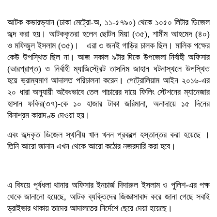
আটক কভারভ্যান (ঢাকা মেট্রো-অ, ১১-৫৭৯০) থেকে ১০৫০ লিটার ডিজেল
জব্দ করা হয়। আটককৃতরা হলেন ছোটন মিয়া (৩৫), শামীম আহমেদ (৪০)
ও মফিজুল ইসলাম (৩৫)। এরা ৩ জনই গাড়ির চালক ছিল। মালিক পক্ষের
কেউ উপস্থিত ছিল না। আজ সকাল ৯টার দিকে উপজেলা নির্বাহী অফিসার
(ভারপ্রাপ্ত) ও নির্বাহী ম্যাজিস্ট্রেট তাসনিম জাহান ঘটনাস্থলে উপস্থিত
হয়ে ভ্রাম্যমাণ আদালত পরিচালনা করেন। পেট্রোলিয়াম আইন ২০১৬-এর
২০ ধারা অনুযায়ী অবৈধভাবে তেল পাচারের দায়ে ফিলিং স্টেশনের ম্যানেজার
হাসান ফকির(৩৭)-কে ১০ হাজার টাকা জরিমানা, অনাদায়ে ১৫ দিনের
বিনাশ্রম কারাদণ্ড দেওয়া হয়।
এবং জব্দকৃত ডিজেল স্থানীয় খাল খনন প্রকল্পে হস্তান্তর করা হয়েছে ।
তিনি আরো জানান এখন থেকে আরো কঠোর নজরদারি করা হবে।
এ বিষয়ে পূর্বধলা থানার অফিসার ইনচার্জ দিদারুল ইসলাম ও পুলিশ-এর পক্ষ
থেকে জানানো হয়েছে, আটক ব্যক্তিদের জিজ্ঞাসাবাদ করে জানা গেছে সবাই
ড্রাইভার থাকায় তাদের আদালতের নির্দেশে ছেরে দেয়া হয়েছে।