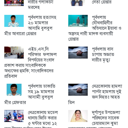
নারীর গলাকাটা
নেতা গ্রেপ্তার
মরদেহ
পূর্বধলায় হত্যাসহ
পূর্বধলায়
২০ মামলার
যৌথবাহিনীর
আসামি বুলবুল
অভিযানে ইয়াবা ও
মীর আবারো গ্রেপ্তার
অস্ত্রসহ নারী মাদক ব্যবসায়ী
গ্রেপ্তার
এইচ,এস,সি
পূর্বধলায় বাস
পরিক্ষার ফলাফল
চাপায় অজ্ঞাত
বিপর্যয়ের সংবাদ
নারীর মৃত্যু
প্রকাশ করায় সাংবাদিককে
অধ্যক্ষের হুমকি; সাংবাদিকদের
প্রতিবাদ
পূর্বধলায় ডাকাতি
নেত্রকোনায় হামলা
সহ ১৯ মামলার
পাল্টা হামলায় দুই
আসামী বুলবুল
জন নিহতঃ আহত
মীর গ্রেফতার
তিন
নেত্রকোনায় মডেল
দূর্গাপুর উপজেলা
থানায় জিডি করার
পরিষদের সাবেক
৫ ঘন্টার মধ্যে ১২
চেয়ারম্যান ঝুমা