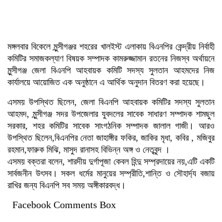
মঙ্গলবার বিকেলে মুন্সীগঞ্জর শহরের খালইস্ট এলাকায় বিএনপির কেন্দ্রীয় নির্বাহী
কমিটির সমাজকল্যাণ বিষয়ক সম্পাদক কামরুজ্জামান রতনের নিজস্ব অর্থায়নে
মুন্সীগঞ্জ জেলা বিএনপি আহবায়ক কমিটি সদস্য সুলতান আহমদের নিজ
কার্যালয়ে আয়োজিত এক অনুষ্ঠানে এ আর্থিক অনুদান বিতরণ করা হয়েছে।
এসময় উপস্থিত ছিলেন, জেলা বিএনপি আহবায়ক কমিটির সদস্য সুলতান
আহমদ, মুন্সীগঞ্জ সদর উপজেলার যুবদলের সাবেক সাধারণ সম্পাদক শামছুল
সরকার, শহর কমিটির সাবেক সাংগঠনিক সম্পাদক জালাল গাজী। আরও
উপস্থিত ছিলেন,বিএনপির নেতা জাহাঙ্গীর ফকির, জাকির মৃধা, কবির , মজিবুর
রহমান,ফারুক মিঝি, মাসুদ রানাসহ বিভিন্ন অঙ্গ ও নেতৃবৃন্দ ।
এসময় বক্তরা বলেন, শারদীয় দুর্গাপূজা কেবল হিন্দু সম্প্রদায়ের নয়,এটি একটি
সার্বজনীন উৎসব। সকল ধর্মের মানুয়ের সম্প্রীতি,শান্তি ও সৌহার্দ্য বজায়
রাখির জন্য বিএনপি সব সময় অঙ্গীকারবদ্ধ।
Facebook Comments Box