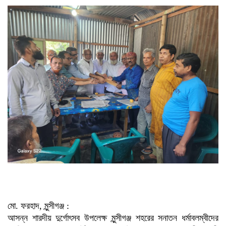
বিয়ের আয়োজন, বাবাকে
জরিমানা
শাড়ি পরে এলে ফুলমার্ক পাবে’,
খুবির সেই শিক্ষকের আরেক
কাণ্ড
কিস্তি সুরক্ষা কার্ডধারী ৮
শতাধিক পরিবারকে সহায়তা
ওয়ালটন প্লাজার
তিন উপদেষ্টার সঙ্গে জামায়াতের
সেক্রেটারির সাক্ষাৎ
বাগানে পড়েছিল নারীর
গলাকাটা মরদেহ
পু‌লি‌শে বরখাস্ত চলমান প্রক্রিয়া:
স্বরাষ্ট্র উপদেষ্টা
মো. ফরহাদ, মুন্সীগঞ্জ :
আসন্ন শারদীয় দুর্গোৎসব উপলেক্ষ মুন্সীগঞ্জ শহরের সনাতন ধর্মাবলম্বীদের