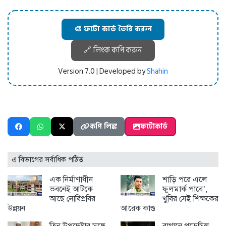
🎨 ফটো কার্ড তৈরি করুন
🔗 লিংক কপি করুন
Version 7.0 | Developed by
Shahin
কপি লিঙ্ক
ফটোকার্ড
এ বিভাগের সর্বাধিক পঠিত
এক নির্মাণাধীন
শাড়ি পরে এলে
ভবনেই আটকে
ফুলমার্ক পাবে’,
আছে নোবিপ্রবির
খুবির সেই শিক্ষকের
উন্নয়ন
আরেক কাণ্ড