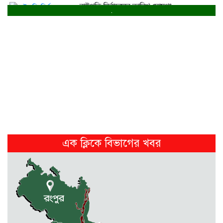
রাষ্ট্রপতি নির্বাচনের তারিখ ঘোষণা
.
4 days আগে
পূর্বধলার আলোচিত কাকন হত্যা মামলার ...
1 week আগে
পূর্বধলায় অটোরিকশার নীচে চাপা পড়ে...
1 week আগে
পূর্বধলায় বিয়ে বাড়িতে প্রেমিকার হানায়...
2 weeks আগে
এক ক্লিকে বিভাগের খবর
পূর্বধলায় পুকুরের পানিতে ডুবে চার...
2 weeks আগে
পূর্বধলায় বিষপানের কিশোরের মৃত্যু
2 weeks আগে