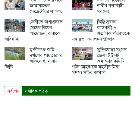
তিন উপদেষ্টার সঙ্গে
বাগানে পড়েছিল
জামায়াতের
নারীর গলাকাটা
সেক্রেটারির সাক্ষাৎ
মরদেহ
ফেনীতে অপ্রাপ্তবয়স্ক
কিস্তি সুরক্ষা
মেয়ের বিয়ের
কার্ডধারী ৮
আয়োজন, বাবাকে
শতাধিক পরিবারকে
জরিমানা
সহায়তা ওয়ালটন প্লাজার
মুন্সীগঞ্জে জমি
মুক্তিযোদ্ধা সংসদ
দখলের পায়তারা’র
জেলা ইউনিট
অভিযোগ, থানায়
কমান্ডার কমিটি
জিডি
গঠন আহবায়ক মহসীন মিয়া,
সদস্য সচিব কামাল
সর্বশেষ
সর্বাধিক পঠিত