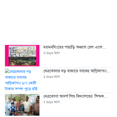
ময়মনসিংহের পাহাড়ি অঞ্চলে রেল এলে...
2 days আগে
নেত্রকোনার বড় বাজারে ভয়াবহ আগ্নিকান্ডঃ...
2 days আগে
নেত্রকোণা আদর্শ শিশু বিদ্যালয়ের শিক্ষক...
3 days আগে