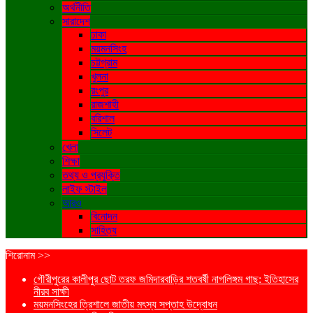
অর্থনীতি
সারাদেশ
ঢাকা
ময়মনসিংহ
চট্টগ্রাম
খুলনা
রংপুর
রাজশাহী
বরিশাল
সিলেট
খেলা
শিক্ষা
তথ্য ও প্রযুক্তি
লাইফ স্টাইল
আরও
বিনোদন
সাহিত্য
শিরোনাম >>
গৌরীপুরের কালীপুর ছোট তরফ জমিদারবাড়ির শতবর্ষী নাগলিঙ্গম গাছ: ইতিহাসের
নীরব সাক্ষী
ময়মনসিংহের ত্রিশালে জাতীয় মৎস্য সপ্তাহ উদ্বোধন