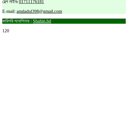
হেল্প লাইনঃ
01711176181
E-mail:
amdadul398@gmail.com
কারিগরি সহোগিতায় :
Shahin.bd
120