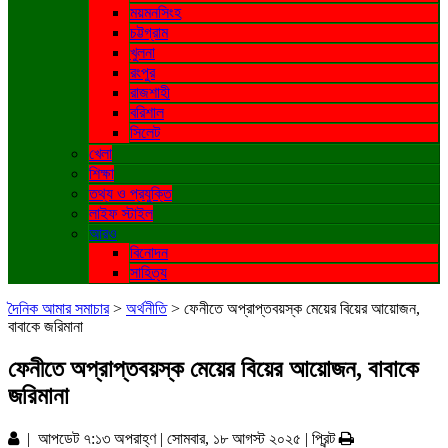
ময়মনসিংহ
চট্টগ্রাম
খুলনা
রংপুর
রাজশাহী
বরিশাল
সিলেট
খেলা
শিক্ষা
তথ্য ও প্রযুক্তি
লাইফ স্টাইল
আরও
বিনোদন
সাহিত্য
দৈনিক আমার সমাচার
>
অর্থনীতি
>
ফেনীতে অপ্রাপ্তবয়স্ক মেয়ের বিয়ের আয়োজন,
বাবাকে জরিমানা
ফেনীতে অপ্রাপ্তবয়স্ক মেয়ের বিয়ের আয়োজন, বাবাকে
জরিমানা
| আপডেট ৭:১৩ অপরাহ্ণ | সোমবার, ১৮ আগস্ট ২০২৫ |
প্রিন্ট