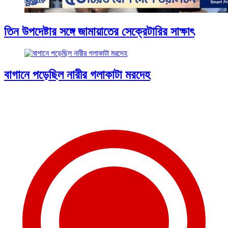
তিন উপদেষ্টার সঙ্গে জামায়াতের সেক্রেটারির সাক্ষাৎ
বাগানে পড়েছিল নারীর গলাকাটা মরদেহ