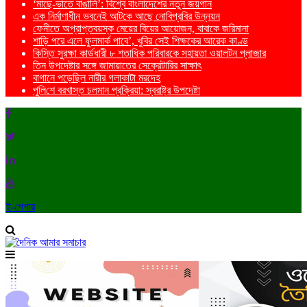
‘মাছে-ভাতে বাঙালি’: বিশ্বে বাংলাদেশের নতুন জয়গান
এক নির্মাণাধীন ভবনেই আটকে আছে নোবিপ্রবির উন্নয়ন
ফেনীতে অপ্রাপ্তবয়স্ক মেয়ের বিয়ের আয়োজন, বাবাকে জরিমানা
শাড়ি পরে এলে ফুলমার্ক পাবে’, খুবির সেই শিক্ষকের আরেক কাণ্ড
কিস্তি সুরক্ষা কার্ডধারী ৮ শতাধিক পরিবারকে সহায়তা ওয়ালটন প্লাজার
তিন উপদেষ্টার সঙ্গে জামায়াতের সেক্রেটারির সাক্ষাৎ
বাগানে পড়েছিল নারীর গলাকাটা মরদেহ
পু‌লি‌শে বরখাস্ত চলমান প্রক্রিয়া: স্বরাষ্ট্র উপদেষ্টা
ই-পেপার