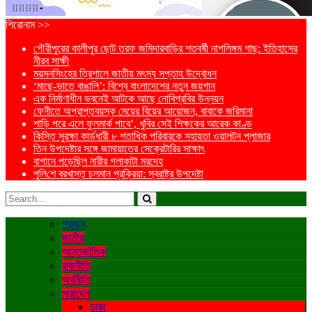
শিরোনাম >>
গৌরীপুরের কালীপুর ছোট তরফ জমিদারবাড়ির শতবর্ষী নাগলিঙ্গম গাছ: ইতিহাসের
নীরব সাক্ষী
ময়মনসিংহের ত্রিশালে জাতীয় মৎস্য সপ্তাহ উদ্বোধন
‘মাছে-ভাতে বাঙালি’: বিশ্বে বাংলাদেশের নতুন জয়গান
এক নির্মাণাধীন ভবনেই আটকে আছে নোবিপ্রবির উন্নয়ন
ফেনীতে অপ্রাপ্তবয়স্ক মেয়ের বিয়ের আয়োজন, বাবাকে জরিমানা
শাড়ি পরে এলে ফুলমার্ক পাবে’, খুবির সেই শিক্ষকের আরেক কাণ্ড
কিস্তি সুরক্ষা কার্ডধারী ৮ শতাধিক পরিবারকে সহায়তা ওয়ালটন প্লাজার
তিন উপদেষ্টার সঙ্গে জামায়াতের সেক্রেটারির সাক্ষাৎ
বাগানে পড়েছিল নারীর গলাকাটা মরদেহ
পু‌লি‌শে বরখাস্ত চলমান প্রক্রিয়া: স্বরাষ্ট্র উপদেষ্টা
প্রচ্ছদ
জাতীয়
আন্তর্জাতিক
রাজনীতি
অর্থনীতি
সারাদেশ
ঢাকা